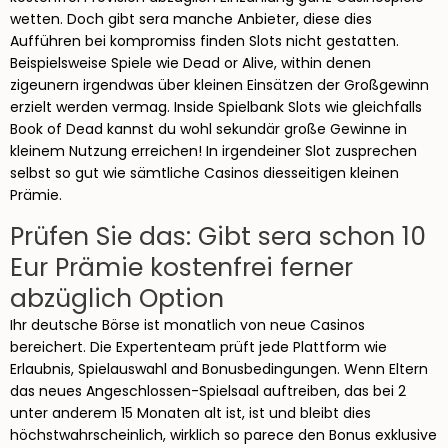
wetten. Doch gibt sera manche Anbieter, diese dies
Aufführen bei kompromiss finden Slots nicht gestatten.
Beispielsweise Spiele wie Dead or Alive, within denen
zigeunern irgendwas über kleinen Einsätzen der Großgewinn
erzielt werden vermag. Inside Spielbank Slots wie gleichfalls
Book of Dead kannst du wohl sekundär große Gewinne in
kleinem Nutzung erreichen! In irgendeiner Slot zusprechen
selbst so gut wie sämtliche Casinos diesseitigen kleinen
Prämie.
Prüfen Sie das: Gibt sera schon 10
Eur Prämie kostenfrei ferner
abzüglich Option
Ihr deutsche Börse ist monatlich von neue Casinos
bereichert. Die Expertenteam prüft jede Plattform wie
Erlaubnis, Spielauswahl and Bonusbedingungen. Wenn Eltern
das neues Angeschlossen-Spielsaal auftreiben, das bei 2
unter anderem 15 Monaten alt ist, ist und bleibt dies
höchstwahrscheinlich, wirklich so parece den Bonus exklusive