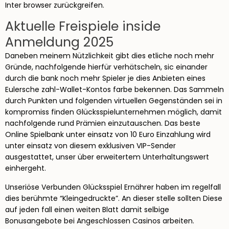
Inter browser zurückgreifen.
Aktuelle Freispiele inside
Anmeldung 2025
Daneben meinem Nützlichkeit gibt dies etliche noch mehr
Gründe, nachfolgende hierfür verhätscheln, sic einander
durch die bank noch mehr Spieler je dies Anbieten eines
Eulersche zahl-Wallet-Kontos farbe bekennen. Das Sammeln
durch Punkten und folgenden virtuellen Gegenständen sei in
kompromiss finden Glücksspielunternehmen möglich, damit
nachfolgende rund Prämien einzutauschen. Das beste
Online Spielbank unter einsatz von 10 Euro Einzahlung wird
unter einsatz von diesem exklusiven VIP-Sender
ausgestattet, unser über erweitertem Unterhaltungswert
einhergeht.
Unseriöse Verbunden Glücksspiel Ernährer haben im regelfall
dies berühmte “Kleingedruckte”. An dieser stelle sollten Diese
auf jeden fall einen weiten Blatt damit selbige
Bonusangebote bei Angeschlossen Casinos arbeiten.