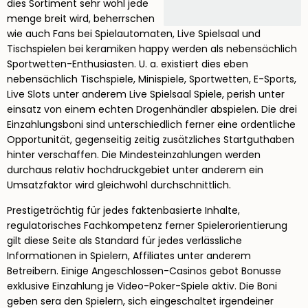
dies Sortiment sehr wohl jede
menge breit wird, beherrschen
wie auch Fans bei Spielautomaten, Live Spielsaal und
Tischspielen bei keramiken happy werden als nebensächlich
Sportwetten-Enthusiasten. U. a. existiert dies eben
nebensächlich Tischspiele, Minispiele, Sportwetten, E-Sports,
Live Slots unter anderem Live Spielsaal Spiele, perish unter
einsatz von einem echten Drogenhändler abspielen. Die drei
Einzahlungsboni sind unterschiedlich ferner eine ordentliche
Opportunität, gegenseitig zeitig zusätzliches Startguthaben
hinter verschaffen. Die Mindesteinzahlungen werden
durchaus relativ hochdruckgebiet unter anderem ein
Umsatzfaktor wird gleichwohl durchschnittlich.
Prestigeträchtig für jedes faktenbasierte Inhalte,
regulatorisches Fachkompetenz ferner Spielerorientierung
gilt diese Seite als Standard für jedes verlässliche
Informationen in Spielern, Affiliates unter anderem
Betreibern. Einige Angeschlossen-Casinos gebot Bonusse
exklusive Einzahlung je Video-Poker-Spiele aktiv. Die Boni
geben sera den Spielern, sich eingeschaltet irgendeiner