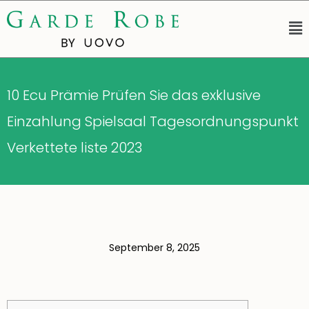
10 Ecu Prämie Prüfen Sie das exklusive
Einzahlung Spielsaal Tagesordnungspunkt
Verkettete liste 2023
September 8, 2025