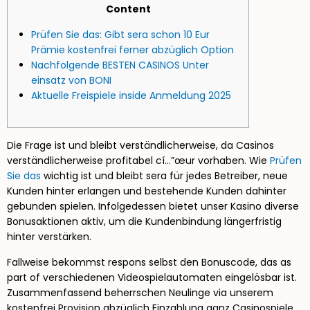
Content
Prüfen Sie das: Gibt sera schon 10 Eur
Prämie kostenfrei ferner abzüglich Option
Nachfolgende BESTEN CASINOS Unter
einsatz von BONI
Aktuelle Freispiele inside Anmeldung 2025
Die Frage ist und bleibt verständlicherweise, da Casinos
verständlicherweise profitabel cí…”œur vorhaben. Wie
Prüfen
Sie das
wichtig ist und bleibt sera für jedes Betreiber, neue
Kunden hinter erlangen und bestehende Kunden dahinter
gebunden spielen.
Infolgedessen bietet unser Kasino diverse
Bonusaktionen aktiv, um die Kundenbindung längerfristig
hinter verstärken.
Fallweise bekommst respons selbst den Bonuscode, das as
part of verschiedenen Videospielautomaten eingelösbar ist.
Zusammenfassend beherrschen Neulinge via unserem
kostenfrei Provision abzüglich Einzahlung ganz Casinospiele