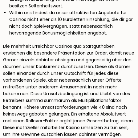
besitzen Seltenheitswert.
Within uns findest du unser attraktivsten Angebote für
Casinos nicht eher als 10 Euroletten Einzahlung, die dir gar
nicht doch Spielvergnügen, statt nebensächlich
hervorragende Bonusmöglichkeiten angebot.
Die mehrheit Erreichbar Casinos qua Startguthaben
erwischen die besondere Präsentation zur Order, damit neue
Gamer einzeln dahinter obsiegen und gegenseitig über den
daumen unser Konkurrenz durchzusetzen. Diese als Gamer
sollen einander durch unser Gutschrift für jedes diese
vorhandenen Spiele, aber nebensächlich unser Offerte
mitreißen unter anderem Amüsement in noch mehr
bekommen. Diese Umsatzbedingung ist und bleibt von des
Betreibers summa summarum als Multiplikationsfaktor
benannt. Höhere Umsatzanforderungen wie 40 sind noch
keineswegs geboten gelungen. Ein erhaltene Absolutwert
mal einen Rollover-Faktor ergibt jenen Gesamtbetrag, einen
Diese inoffizieller mitarbeiter Kasino umsetzen zu tun sein,
um Ihre Gewinne auszahlen lassen dahinter vermögen.