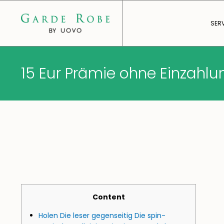
SER
15 Eur Prämie ohne Einzahl
Content
Holen Die leser gegenseitig Die spin-