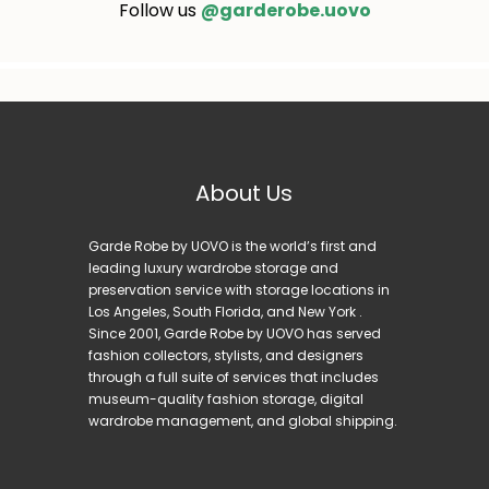
Follow us
@garderobe.uovo
About Us
Garde Robe by UOVO is the world’s first and
leading luxury wardrobe storage and
preservation service with storage locations in
Los Angeles, South Florida, and New York .
Since 2001, Garde Robe by UOVO has served
fashion collectors, stylists, and designers
through a full suite of services that includes
museum-quality fashion storage, digital
wardrobe management, and global shipping.