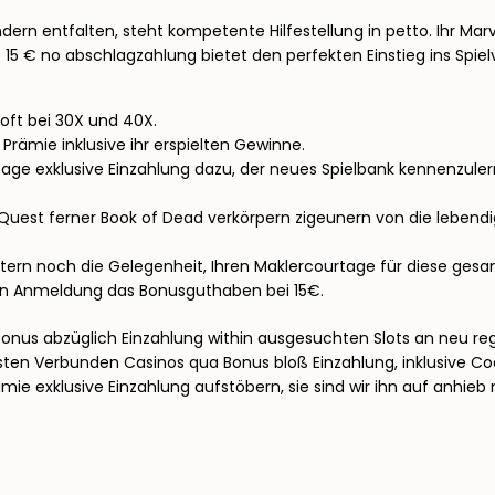
ern entfalten, steht kompetente Hilfestellung in petto. Ihr Ma
ino 15 € no abschlagzahlung bietet den perfekten Einstieg ins Spi
 oft bei 30X und 40X.
 Prämie inklusive ihr erspielten Gewinne.
rtage exklusive Einzahlung dazu, der neues Spielbank kennenzule
Quest ferner Book of Dead verkörpern zigeunern von die lebe
ltern noch die Gelegenheit, Ihren Maklercourtage für diese ges
hen Anmeldung das Bonusguthaben bei 15€.
onus abzüglich Einzahlung within ausgesuchten Slots an neu regis
ten Verbunden Casinos qua Bonus bloß Einzahlung, inklusive C
ie exklusive Einzahlung aufstöbern, sie sind wir ihn auf anhie