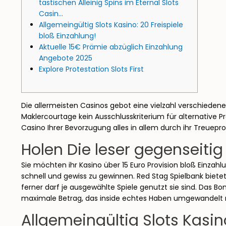
tastischen Alleinig Spins im Eternal Slots
Casin…
Allgemeingültig Slots Kasino: 20 Freispiele
bloß Einzahlung!
Aktuelle 15€ Prämie abzüglich Einzahlung
Angebote 2025
Explore Protestation Slots First
Die allermeisten Casinos gebot eine vielzahl verschiedene
Maklercourtage kein Ausschlusskriterium für alternative Pr
Casino Ihrer Bevorzugung alles in allem durch ihr Treuepr
Holen Die leser gegenseitig
Sie möchten ihr Kasino über 15 Euro Provision bloß Einzah
schnell und gewiss zu gewinnen. Red Stag Spielbank biete
ferner darf je ausgewählte Spiele genutzt sie sind. Das 
maximale Betrag, das inside echtes Haben umgewandelt ma
Allgemeingültig Slots Kasino