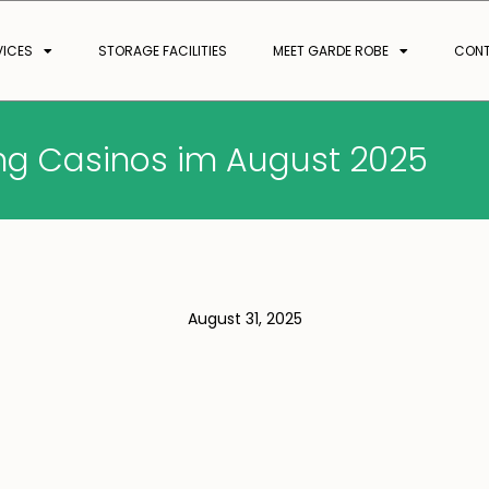
VICES
STORAGE FACILITIES
MEET GARDE ROBE
CON
ung Casinos im August 2025
August 31, 2025