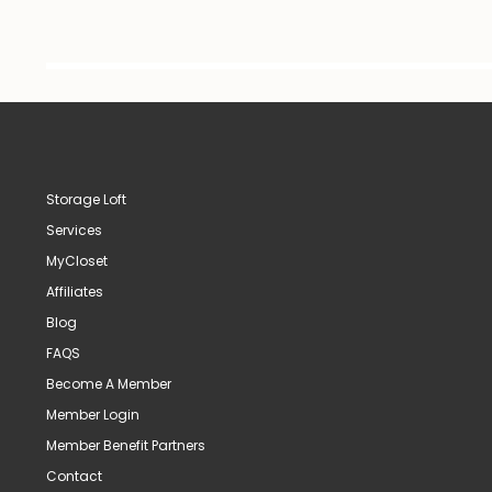
Storage Loft
Services
MyCloset
Affiliates
Blog
FAQS
Become A Member
Member Login
Member Benefit Partners
Contact