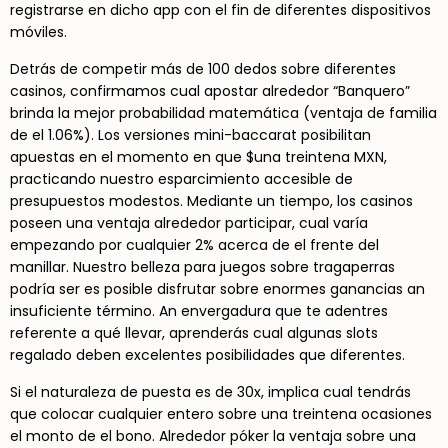
registrarse en dicho app con el fin de diferentes dispositivos
móviles.
Detrás de competir más de 100 dedos sobre diferentes
casinos, confirmamos cual apostar alrededor “Banquero”
brinda la mejor probabilidad matemática (ventaja de familia
de el 1.06%). Los versiones mini-baccarat posibilitan
apuestas en el momento en que $una treintena MXN,
practicando nuestro esparcimiento accesible de
presupuestos modestos. Mediante un tiempo, los casinos
poseen una ventaja alrededor participar, cual varía
empezando por cualquier 2% acerca de el frente del
manillar. Nuestro belleza para juegos sobre tragaperras
podrí­a ser es posible disfrutar sobre enormes ganancias an
insuficiente término. An envergadura que te adentres
referente a qué llevar, aprenderás cual algunas slots
regalado deben excelentes posibilidades que diferentes.
Si el naturaleza de puesta es de 30x, implica cual tendrás
que colocar cualquier entero sobre una treintena ocasiones
el monto de el bono. Alrededor póker la ventaja sobre una