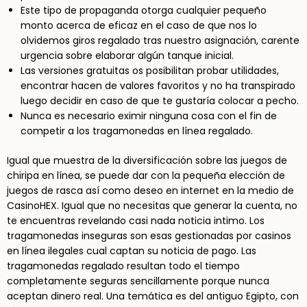
Este tipo de propaganda otorga cualquier pequeño
monto acerca de eficaz en el caso de que nos lo
olvidemos giros regalado tras nuestro asignación, carente
urgencia sobre elaborar algún tanque inicial.
Las versiones gratuitas os posibilitan probar utilidades,
encontrar hacen de valores favoritos y no ha transpirado
luego decidir en caso de que te gustaría colocar a pecho.
Nunca es necesario eximir ninguna cosa con el fin de
competir a los tragamonedas en línea regalado.
Igual que muestra de la diversificación sobre las juegos de
chiripa en línea, se puede dar con la pequeña elección de
juegos de rasca así­ como deseo en internet en la medio de
CasinoHEX. Igual que no necesitas que generar la cuenta, no
te encuentras revelando casi nada noticia intimo. Los
tragamonedas inseguras son esas gestionadas por casinos
en línea ilegales cual captan su noticia de pago. Las
tragamonedas regalado resultan todo el tiempo
completamente seguras sencillamente porque nunca
aceptan dinero real. Una temática es del antiguo Egipto, con