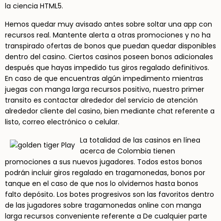
la ciencia HTML5.
Hemos quedar muy avisado antes sobre soltar una app con
recursos real. Mantente alerta a otras promociones y no ha
transpirado ofertas de bonos que puedan quedar disponibles
dentro del casino. Ciertos casinos poseen bonos adicionales
después que hayas impedido tus giros regalado definitivos.
En caso de que encuentras algún impedimento mientras
juegas con manga larga recursos positivo, nuestro primer
transito es contactar alrededor del servicio de atención
alrededor cliente del casino, bien mediante chat referente a
listo, correo electrónico o celular.
La totalidad de las casinos en línea
acerca de Colombia tienen
promociones a sus nuevos jugadores. Todos estos bonos
podrán incluir giros regalado en tragamonedas, bonos por
tanque en el caso de que nos lo olvidemos hasta bonos
falto depósito. Los botes progresivos son las favoritos dentro
de las jugadores sobre tragamonedas online con manga
larga recursos conveniente referente a De cualquier parte