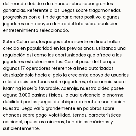
del mundo debido a la chance sobre sacar grandes
ganancias. Referente a los juegos sobre tragamonedas
progresivas con el fin de ganar dinero positivo, algunos
jugadores contribuyen dentro del lata sobre cualquier
entretenimiento seleccionado.
Sobre Colombia, los juegos sobre suerte en línea hallan
crecido en popularidad en las previos años, utilizando una
regulación así­ como las oportunidades que ofrece a los
jugadores establecimientos. Con el pasar del tiempo
algunas 17 operadores referente a línea autorizados
desplazándolo hacia el pelo la creciente apoyo de usuarios
más de seis centenas sobre jugadores, el comercio sobre
iGaming ia serí­a favorable. Ademí¡s, nuestro aldea posee
alguna 3.000 casinos físicos, lo cual evidencia la enorme
debilidad por las juegos de chiripa referente a una nación.
Nuestro juego varía grandemente en palabras sobre
chances sobre pago, volatilidad, temas, características
adicional, apuestas mínimas, beneficios máximos y
suficientemente.