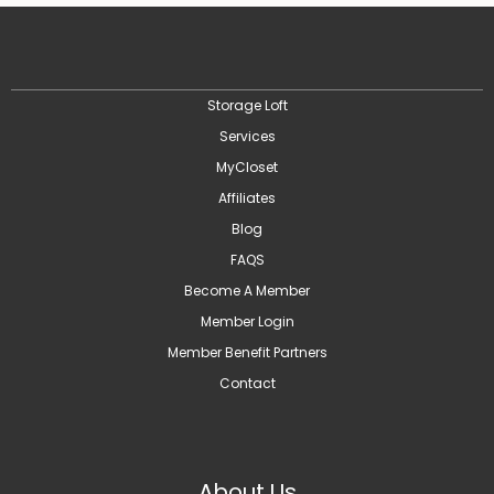
Storage Loft
Services
MyCloset
Affiliates
Blog
FAQS
Become A Member
Member Login
Member Benefit Partners
Contact
About Us