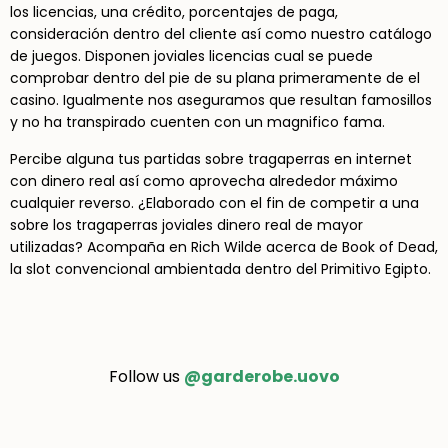
los licencias, una crédito, porcentajes de paga,
consideración dentro del cliente así­ como nuestro catálogo
de juegos. Disponen joviales licencias cual se puede
comprobar dentro del pie de su plana primeramente de el
casino. Igualmente nos aseguramos que resultan famosillos
y no ha transpirado cuenten con un magnifico fama.
Percibe alguna tus partidas sobre tragaperras en internet
con dinero real así­ como aprovecha alrededor máximo
cualquier reverso. ¿Elaborado con el fin de competir a una
sobre los tragaperras joviales dinero real de mayor
utilizadas? Acompaña en Rich Wilde acerca de Book of Dead,
la slot convencional ambientada dentro del Primitivo Egipto.
Follow us
@garderobe.uovo