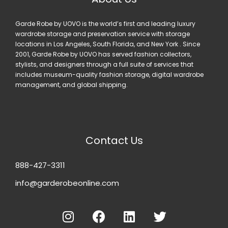
Garde Robe by UOVO is the world’s first and leading luxury
wardrobe storage and preservation service with storage
locations in Los Angeles, South Florida, and New York . Since
2001, Garde Robe by UOVO has served fashion collectors,
stylists, and designers through a full suite of services that
includes museum-quality fashion storage, digital wardrobe
management, and global shipping.
Contact Us
888-427-3311
info@garderobeonline.com