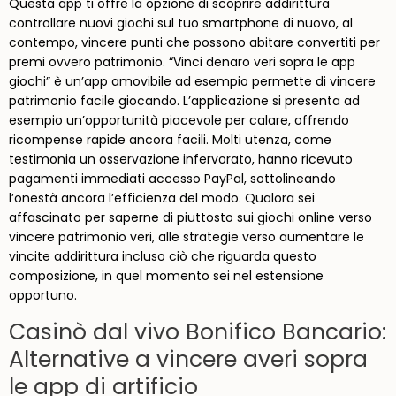
Questa app ti offre la opzione di scoprire addirittura
controllare nuovi giochi sul tuo smartphone di nuovo, al
contempo, vincere punti che possono abitare convertiti per
premi ovvero patrimonio. “Vinci denaro veri sopra le app
giochi” è un’app amovibile ad esempio permette di vincere
patrimonio facile giocando.
L’applicazione si presenta ad
esempio un’opportunità piacevole per calare, offrendo
ricompense rapide ancora facili. Molti utenza, come
testimonia un osservazione infervorato, hanno ricevuto
pagamenti immediati accesso PayPal, sottolineando
l’onestà ancora l’efficienza del modo. Qualora sei
affascinato per saperne di piuttosto sui giochi online verso
vincere patrimonio veri, alle strategie verso aumentare le
vincite addirittura incluso ciò che riguarda questo
composizione, in quel momento sei nel estensione
opportuno.
Casinò dal vivo Bonifico Bancario:
Alternative a vincere averi sopra
le app di artificio