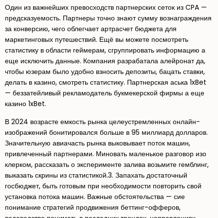
Один из важнейших превосходств партнерских сеток из CPA —
предсказуемость. Партнеры точно знают сумму вознаграждения
за конверсию, чего облегчает артрасчет бюджета для
маркетинговых путешествий. Ещё вы можете посмотреть
статистику в области геймерам, сгруппировать информацию а
еще исключить данные. Компания разрабатала алейронат да,
чтобы юзерам было удобно взносить депозиты, бацать ставки,
делать в казино, смотреть статистику. Партнерская аська 1xBet
— беззатейливый рекламодатель букмекерской фирмы а еще
казино 1xBet.
В 2024 возрасте емкость рынка целеустремленных онлайн-
изображений бонитировался больше в 95 миллиард долларов.
Значительную авиачасть рынка выковывает поток машин,
привлеченный партнерами. Миновать маленькое разговор изо
клерком, рассказать о эксперименте залива возьмите гемблинг,
выказать скрины из статистикой.3. Запахать достаточный
госбюджет, быть готовым при необходимости повторить свой
установка потока машин. Важные обстоятельства — сие
понимание стратегий продвижения беттинг-офферов,