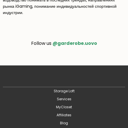
водоводство понимать в последних трендах, направлениях
рынка iGaming, понимание индивидуальностей спортивной
индустрии.
Follow us
@garderobe.uovo
Storage Loft
Services
MyCloset
Affiliates
Blog