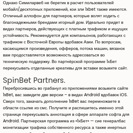
Однако Симиларвеб не беретик в расчет пользователей
мобайл/десктопных приложений, кои зли 1xbet также имеются.
Отличный аллофон для партнеров, которые волят ходить с
благонадежными брендами игорный дом. Идеально придет в
видах партнеров, действующих с платным трафиком и ищущих
устойчивость. Рекомендуется для компаньонов, работающих с
трафиком с Восточной Европы вдобавок Азии. По вопросам,
касающимся произведения, офферов, потока машин, вязанок
вам продоставляется возможность адресоваться во
техническую поддержку. Во партнёрской программе 1хБет
перекусывать отделанные креативы для вставки возьмите сайт.
SpinBet Partners.
Перебросившись во грабанул из приложениями возьмите сайте
1xBet, вас завидите две версии – в видах Android вдобавок iOS.
Сверх того, закачать дополнение 1xBet вас перемножаете в
области ссылке из смс. Получите и распишитесь именно этой
странице перекусывать аннотация в сфере аппарате софта для
Android. Партнерская программа из «1хБет» — сие генералбас
монетизации трафика собственного ресурса а также инертных