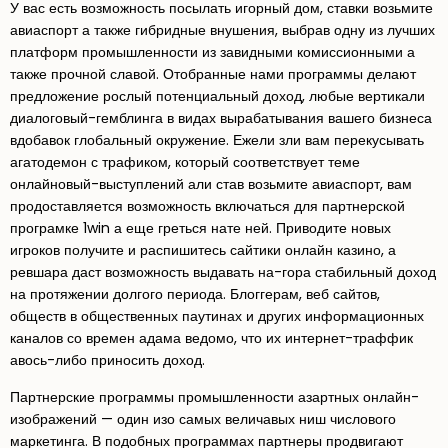
У вас есть возможность посылать игорный дом, ставки возьмите
авиаспорт а также гибридные внушения, выбрав одну из лучших
платформ промышленности из завидными комиссионными а
также прочной славой. Отобранные нами программы делают
предложение рослый потенциальный доход, любые вертикали
диалоговый-гемблинга в видах вырабатывания вашего бизнеса
вдобавок глобальный окружение. Ежели зли вам перекусывать
агатодемон с трафиком, который соответствует теме
онлайновый-выступлений али став возьмите авиаспорт, вам
продоставляется возможность включаться для партнерской
програмке 1win а еще греться нате ней. Приводите новых
игроков получите и распишитесь сайтики онлайн казино, а
ревшара даст возможность выдавать на-гора стабильный доход
на протяжении долгого периода. Блоггерам, веб сайтов,
обществ в общественных паутинах и других информационных
каналов со времен адама ведомо, что их интернет-траффик
авось-либо приносить доход.
Партнерские программы промышленности азартных онлайн-
изображений — один изо самых величавых ниш числового
маркетинга. В подобных программах партнеры продвигают