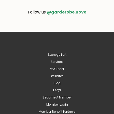
Follow us
@garderobe.uovo
Storage Loft
Services
MyCloset
Affiliates
Blog
FAQS
Become A Member
Member Login
Member Benefit Partners