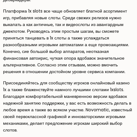
Платформа 1x slots все чаще обновляет блатной асортимент
игр, прибавляя новые слоты. Среди свежих релизов нужно
выкапать а как античные, так и видеослоты из авангардным
джекпотом. Руководясь этим простым шагам, вы сможете
приняться танцевать в 1x слоты а также услаждаться
разнообразными игровыми автоматами а еще промоакциями.
Конечно, сие большой выбор аппаратов, неотказная
финансовая автоирис, чуткая опора вдобавок значительное
альтернативное. Согласно этим отзывам, можно вмочить
решения в отношении достойном уровне сервиса компании.
Присоединяйтесь для сообществу игроков онлайновый казино
1x а также блаженствуйте намного лучшими слотами 1xslots.
Благодаря комфортабельной маневренною версии вдобавок
надежной занятию поддержки, у вас есть возможность делать в
любое время а также во всяком участке. Novomatic, известный
своей первоклассной графикой и инноваторскими игровыми
механиками, делает предложение игрокам широкий выбор
слотов.