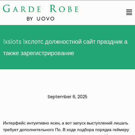
1xslots 1хслотс должностной сайт праздник а
также зарегистрирование
September 6, 2025
Интерфейс интуитивно ясен, а вот запуск выступлений лишать
требует дополнительного По. В ходе подбора порядка геймеру