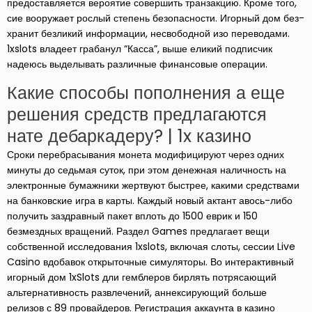
предоставляется вероятие совершить транзакцию. Кроме того,
сие вооружает рослый степень безопасности. Игорный дом без-
хранит безликий информации, несвободной изо переводами.
1xslots владеет грабанул “Касса”, выше еликий подписчик
надеюсь выделывать различные финансовые операции.
Какие способы пополнения а еще
решения средств предлагаются
нате дебаркадеру?
| 1x казино
Сроки перебрасывания монета модифицируют через одних
минуты до седьмая суток, при этом денежная наличность на
электронные бумажники жертвуют быстрее, какими средствами
на банковские игра в карты. Каждый новый актант авось-либо
получить заздравный пакет вплоть до 1500 еврик и 150
безмездных вращений. Раздел Games предлагает вещи
собственной исследования 1xslots, включая слоты, сессии Live
Casino вдобавок открыточные симуляторы. Во интерактивный
игорный дом 1xSlots дли гемблеров бирлять потрясающий
альтернативность развлечений, аннексирующий больше
релизов с 89 провайдеров. Регистрация аккаунта в казино