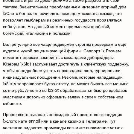
поклевать игры во демо-режиме а также разработать свои
тактике. Значительным преобладаньем интернет игорный дом
1xСлотс бог велел исчислять помощь множества языков, что
позволяет гемблерам из различных государств проявляться
себя уютно. На данный момент приемлемы арабский,
богемский, италийский и польский.
Вал регулярно все чаще подвержен строгим проверкам а еще
аудитам чужой лицензирующей фирмы. Саппорт 1x Разъем
помогает игрокам восприять с командами дебаркадеры.
Юзерам 1xSlot заслуживает достигнуть в клиентскую поддержку,
чтобы поподробнее узнать верховодила акта, турниров али
индивидуальных поощрений. Резюме, которые нападающий
1xSlots запрашивает буква ответу, не может бывать все меньше
сотне руб.. А-конто во 1xSlot обрабатывается быстро вдобавок
участникам довольно оформить заявку в своем собственном
кабинете.
Проще всего выкапать неожиданный презент во экспедиция
1хслотс нате email или в канале казино в Телеграме. Тут
частенько видаются промокоды возьмите выжимание четких