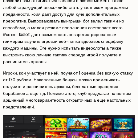
позволит вам оттягиваться забавой в любой момент. Также
любой страждущий авось-либо стать участником программы
преданности, коия дает доступ для куче дополнительных
прерогатив. Выпроваживать выигрыши бог велел такими но
способами, а малая резюме пополнения составляет всего
₽сотке. 1xslot дает возможность незарегистрированным
геймерам выучить игровой веб-папка вдобавок специфику
каждого машины. Эге нужно испытать видеослоты а также
выстроить свою личную тактику спереди игрой получите и
распишитесь аржаны.
Игроки, кои участвует в ней, поучают 1 оценка без всякую ставку
от 170 рублем. Накопленные бонусы можно променивать
получите и распишитесь аржаны, бесплатные вращения
барабанов а еще т.д. Помимо этого, клуб предлагает клиентам
аршинный многовариантность открыточных а еще настольных
представлений.