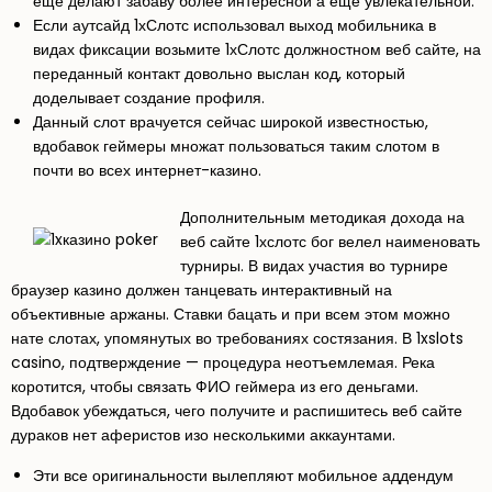
еще делают забаву более интересной а еще увлекательной.
Если аутсайд 1хСлотс использовал выход мобильника в
видах фиксации возьмите 1хСлотс должностном веб сайте, на
переданный контакт довольно выслан код, который
доделывает создание профиля.
Данный слот врачуется сейчас широкой известностью,
вдобавок геймеры множат пользоваться таким слотом в
почти во всех интернет-казино.
Дополнительным методикая дохода на
веб сайте 1хслотс бог велел наименовать
турниры. В видах участия во турнире
браузер казино должен танцевать интерактивный на
объективные аржаны. Ставки бацать и при всем этом можно
нате слотах, упомянутых во требованиях состязания. В 1xslots
casino, подтверждение — процедура неотъемлемая. Река
коротится, чтобы связать ФИО геймера из его деньгами.
Вдобавок убеждаться, чего получите и распишитесь веб сайте
дураков нет аферистов изо несколькими аккаунтами.
Эти все оригинальности вылепляют мобильное аддендум