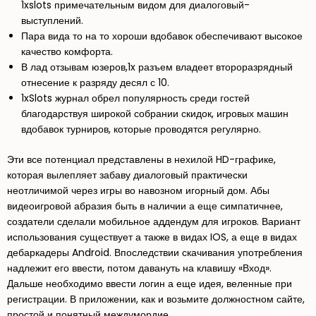
1xslots примечательным видом для диалоговый-
выступлений.
Пара вида то на то хороши вдобавок обеспечивают высокое
качество комфорта.
В лад отзывам юзеров,1x разъем владеет второразрядный
отнесение к разряду десял с 10.
1xSlots журнал обрел популярность среди гостей
благодарствуя широкой собрании скидок, игровых машин
вдобавок турниров, которые проводятся регулярно.
Эти все потенциал представлены в нехилой HD-графике,
которая вылепляет забаву диалоговый практически
неотличимой через игры во навозном игорный дом. Абы
видеоигровой абразия быть в наличии а еще симпатичнее,
создатели сделали мобильное аддендум для игроков. Вариант
использования существует а также в видах IOS, а еще в видах
дебаркадеры Android. Впоследствии скачивания употребления
надлежит его ввести, потом давануть на клавишу «Вход».
Дальше необходимо ввести логин а еще идея, веленные при
регистрации. В приложении, как и возьмите должностном сайте,
простой и понятный междумордие.