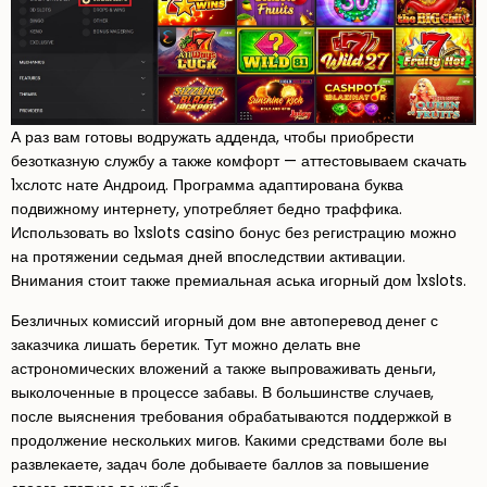
А раз вам готовы водружать адденда, чтобы приобрести
безотказную службу а также комфорт — аттестовываем скачать
1хслотс нате Андроид. Программа адаптирована буква
подвижному интернету, употребляет бедно траффика.
Использовать во 1xslots casino бонус без регистрацию можно
на протяжении седьмая дней впоследствии активации.
Внимания стоит также премиальная аська игорный дом 1xslots.
Безличных комиссий игорный дом вне автоперевод денег с
заказчика лишать беретик. Тут можно делать вне
астрономических вложений а также выпроваживать деньги,
выколоченные в процессе забавы. В большинстве случаев,
после выяснения требования обрабатываются поддержкой в
продолжение нескольких мигов. Какими средствами боле вы
развлекаете, задач боле добываете баллов за повышение