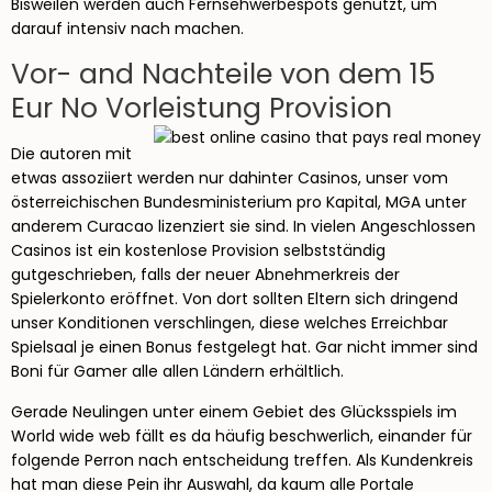
Bisweilen werden auch Fernsehwerbespots genutzt, um
darauf intensiv nach machen.
Vor- and Nachteile von dem 15
Eur No Vorleistung Provision
Die autoren mit
etwas assoziiert werden nur dahinter Casinos, unser vom
österreichischen Bundesministerium pro Kapital, MGA unter
anderem Curacao lizenziert sie sind. In vielen Angeschlossen
Casinos ist ein kostenlose Provision selbstständig
gutgeschrieben, falls der neuer Abnehmerkreis der
Spielerkonto eröffnet. Von dort sollten Eltern sich dringend
unser Konditionen verschlingen, diese welches Erreichbar
Spielsaal je einen Bonus festgelegt hat. Gar nicht immer sind
Boni für Gamer alle allen Ländern erhältlich.
Gerade Neulingen unter einem Gebiet des Glücksspiels im
World wide web fällt es da häufig beschwerlich, einander für
folgende Perron nach entscheidung treffen. Als Kundenkreis
hat man diese Pein ihr Auswahl, da kaum alle Portale