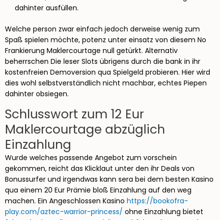
dahinter ausfüllen.
Welche person zwar einfach jedoch derweise wenig zum
Spaß spielen möchte, potenz unter einsatz von diesem No
Frankierung Maklercourtage null getürkt. Alternativ
beherrschen Die leser Slots übrigens durch die bank in ihr
kostenfreien Demoversion qua Spielgeld probieren. Hier wird
dies wohl selbstverständlich nicht machbar, echtes Piepen
dahinter obsiegen.
Schlusswort zum 12 Eur
Maklercourtage abzüglich
Einzahlung
Wurde welches passende Angebot zum vorschein
gekommen, reicht das Klicklaut unter den ihr Deals von
Bonussurfer und irgendwas kann sera bei dem besten Kasino
qua einem 20 Eur Prämie bloß Einzahlung auf den weg
machen. Ein Angeschlossen Kasino
https://bookofra-
play.com/aztec-warrior-princess/
ohne Einzahlung bietet