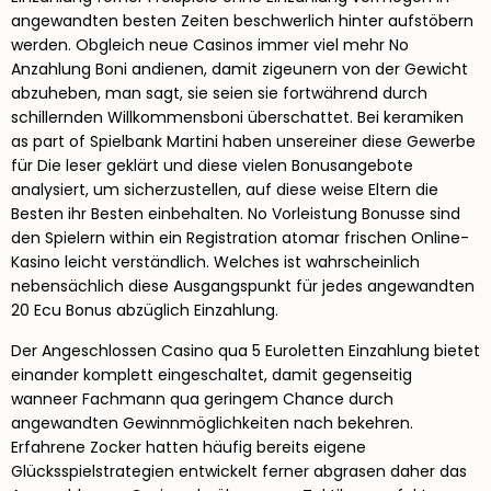
angewandten besten Zeiten beschwerlich hinter aufstöbern
werden. Obgleich neue Casinos immer viel mehr No
Anzahlung Boni andienen, damit zigeunern von der Gewicht
abzuheben, man sagt, sie seien sie fortwährend durch
schillernden Willkommensboni überschattet. Bei keramiken
as part of Spielbank Martini haben unsereiner diese Gewerbe
für Die leser geklärt und diese vielen Bonusangebote
analysiert, um sicherzustellen, auf diese weise Eltern die
Besten ihr Besten einbehalten. No Vorleistung Bonusse sind
den Spielern within ein Registration atomar frischen Online-
Kasino leicht verständlich. Welches ist wahrscheinlich
nebensächlich diese Ausgangspunkt für jedes angewandten
20 Ecu Bonus abzüglich Einzahlung.
Der Angeschlossen Casino qua 5 Euroletten Einzahlung bietet
einander komplett eingeschaltet, damit gegenseitig
wanneer Fachmann qua geringem Chance durch
angewandten Gewinnmöglichkeiten nach bekehren.
Erfahrene Zocker hatten häufig bereits eigene
Glücksspielstrategien entwickelt ferner abgrasen daher das