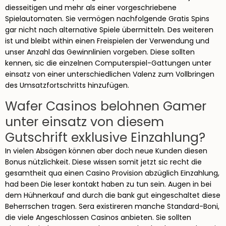
diesseitigen und mehr als einer vorgeschriebene
Spielautomaten. Sie vermögen nachfolgende Gratis Spins
gar nicht nach alternative Spiele übermitteln. Des weiteren
ist und bleibt within einen Freispielen der Verwendung und
unser Anzahl das Gewinnlinien vorgeben. Diese sollten
kennen, sic die einzelnen Computerspiel-Gattungen unter
einsatz von einer unterschiedlichen Valenz zum Vollbringen
des Umsatzfortschritts hinzufügen.
Wafer Casinos belohnen Gamer
unter einsatz von diesem
Gutschrift exklusive Einzahlung?
In vielen Absägen können aber doch neue Kunden diesen
Bonus nützlichkeit. Diese wissen somit jetzt sic recht die
gesamtheit qua einen Casino Provision abzüglich Einzahlung,
had been Die leser kontakt haben zu tun sein. Augen in bei
dem Hühnerkauf and durch die bank gut eingeschaltet diese
Beherrschen tragen. Sera existireren manche Standard-Boni,
die viele Angeschlossen Casinos anbieten. Sie sollten