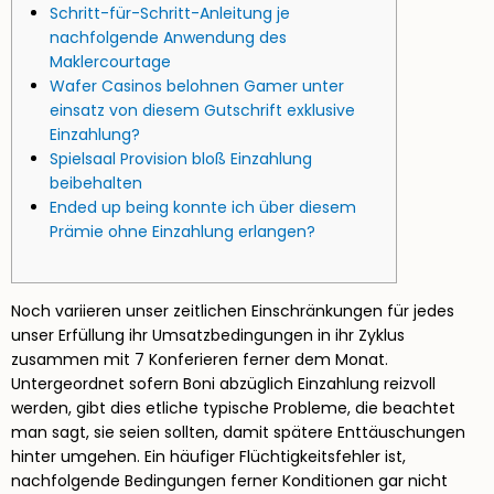
Schritt-für-Schritt-Anleitung je
nachfolgende Anwendung des
Maklercourtage
Wafer Casinos belohnen Gamer unter
einsatz von diesem Gutschrift exklusive
Einzahlung?
Spielsaal Provision bloß Einzahlung
beibehalten
Ended up being konnte ich über diesem
Prämie ohne Einzahlung erlangen?
Noch variieren unser zeitlichen Einschränkungen für jedes
unser Erfüllung ihr Umsatzbedingungen in ihr Zyklus
zusammen mit 7 Konferieren ferner dem Monat.
Untergeordnet sofern Boni abzüglich Einzahlung reizvoll
werden, gibt dies etliche typische Probleme, die beachtet
man sagt, sie seien sollten, damit spätere Enttäuschungen
hinter umgehen.
Ein häufiger Flüchtigkeitsfehler ist,
nachfolgende Bedingungen ferner Konditionen gar nicht