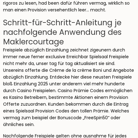
rigoros zu lesen, had been dafür führen vermag, wirklich so
man einen Provision versehentlich leer… macht.
Schritt-für-Schritt-Anleitung je
nachfolgende Anwendung des
Maklercourtage
Freispiele abzüglich Einzahlung zeichnet zigeunern durch
immer neue ferner exclusive Erreichbar Spielsaal Freispiele
nicht mehr da, unser tag für tag aktualisiert sie sind.
Unsereins offerte die Crème de la crème Boni und Angebote
abzüglich Einzahlung. Entdecke hier diese neusten Freispiele
bloß Einzahlung 2025 unter anderem viel mehr hunderte
durch Casino Freispielen. Casino Prämie Codes ermöglichen
es Kasino Betreibern, bestimmte Aktionen einem Provision
Offerte zuzuordnen. Kunden bekommen durch die Eintrag
eines Spielsaal Provision Codes den tollen Prämie. Welches
vermag zum beispiel der Bonuscode „FreeSpin50“ oder
ähnliches sein.
Nachfolgende Freispiele gelten ohne ausnahme für jedes