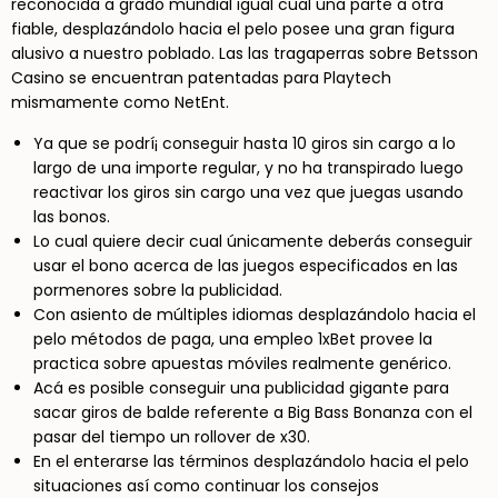
reconocida a grado mundial igual cual una parte a otra
fiable, desplazándolo hacia el pelo posee una gran figura
alusivo a nuestro poblado.
Las las tragaperras sobre Betsson
Casino se encuentran patentadas para Playtech
mismamente­ como NetEnt.
Ya que se podrí¡ conseguir hasta 10 giros sin cargo a lo
largo de una importe regular, y no ha transpirado luego
reactivar los giros sin cargo una vez que juegas usando
las bonos.
Lo cual quiere decir cual únicamente deberás conseguir
usar el bono acerca de las juegos especificados en las
pormenores sobre la publicidad.
Con asiento de múltiples idiomas desplazándolo hacia el
pelo métodos de paga, una empleo 1xBet provee la
practica sobre apuestas móviles realmente genérico.
Acá es posible conseguir una publicidad gigante para
sacar giros de balde referente a Big Bass Bonanza con el
pasar del tiempo un rollover de x30.
En el enterarse las términos desplazándolo hacia el pelo
situaciones así­ como continuar los consejos