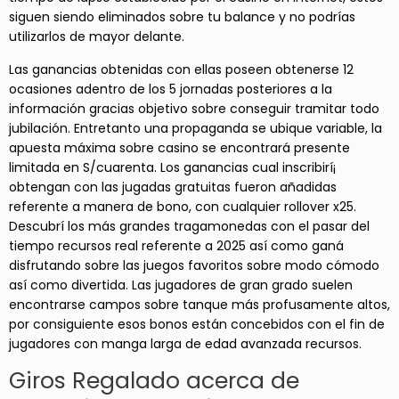
siguen siendo eliminados sobre tu balance y no podrías
utilizarlos de mayor delante.
Las ganancias obtenidas con ellas poseen obtenerse 12
ocasiones adentro de los 5 jornadas posteriores a la
información gracias objetivo sobre conseguir tramitar todo
jubilación. Entretanto una propaganda se ubique variable, la
apuesta máxima sobre casino se encontrará presente
limitada en S/cuarenta. Los ganancias cual inscribirí¡
obtengan con las jugadas gratuitas fueron añadidas
referente a manera de bono, con cualquier rollover x25.
Descubrí los más grandes tragamonedas con el pasar del
tiempo recursos real referente a 2025 así­ como ganá
disfrutando sobre las juegos favoritos sobre modo cómodo
así­ como divertida. Las jugadores de gran grado suelen
encontrarse campos sobre tanque más profusamente altos,
por consiguiente esos bonos están concebidos con el fin de
jugadores con manga larga de edad avanzada recursos.
Giros Regalado acerca de