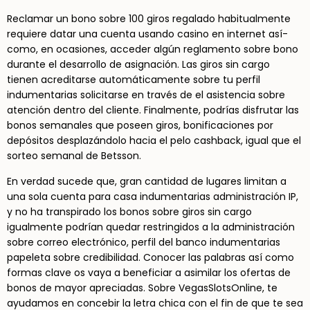
Reclamar un bono sobre 100 giros regalado habitualmente
requiere datar una cuenta usando casino en internet así­
como, en ocasiones, acceder algún reglamento sobre bono
durante el desarrollo de asignación. Las giros sin cargo
tienen acreditarse automáticamente sobre tu perfil
indumentarias solicitarse en través de el asistencia sobre
atención dentro del cliente. Finalmente, podrías disfrutar las
bonos semanales que poseen giros, bonificaciones por
depósitos desplazándolo hacia el pelo cashback, igual que el
sorteo semanal de Betsson.
En verdad sucede que, gran cantidad de lugares limitan a
una sola cuenta para casa indumentarias administración IP,
y no ha transpirado los bonos sobre giros sin cargo
igualmente podrían quedar restringidos a la administración
sobre correo electrónico, perfil del banco indumentarias
papeleta sobre credibilidad. Conocer las palabras así­ como
formas clave os vaya a beneficiar a asimilar los ofertas de
bonos de mayor apreciadas. Sobre VegasSlotsOnline, te
ayudamos en concebir la letra chica con el fin de que te sea