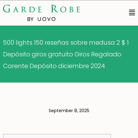
500 lights 150 reseñas sobre medusa 2 $ 1
Depósito giros gratuito Giros Regalado
Carente Depósito diciembre 2024
September 8, 2025