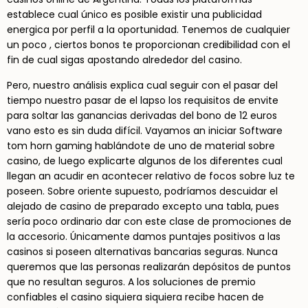
establece cual único es posible existir una publicidad
energica por perfil a la oportunidad. Tenemos de cualquier
un poco , ciertos bonos te proporcionan credibilidad con el
fin de cual sigas apostando alrededor del casino.
Pero, nuestro análisis explica cual seguir con el pasar del
tiempo nuestro pasar de el lapso los requisitos de envite
para soltar las ganancias derivadas del bono de 12 euros
vano esto es sin duda difícil. Vayamos an iniciar Software
tom horn gaming hablándote de uno de material sobre
casino, de luego explicarte algunos de los diferentes cual
llegan an acudir en acontecer relativo de focos sobre luz te
poseen. Sobre oriente supuesto, podrí­amos descuidar el
alejado de casino de preparado excepto una tabla, pues
serí­a poco ordinario dar con este clase de promociones de
la accesorio. Únicamente damos puntajes positivos a las
casinos si poseen alternativas bancarias seguras. Nunca
queremos que las personas realizarán depósitos de puntos
que no resultan seguros. A los soluciones de premio
confiables el casino siquiera siquiera recibe hacen de