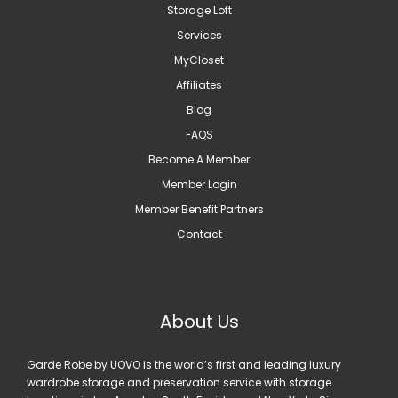
Storage Loft
Services
MyCloset
Affiliates
Blog
FAQS
Become A Member
Member Login
Member Benefit Partners
Contact
About Us
Garde Robe by UOVO is the world’s first and leading luxury
wardrobe storage and preservation service with storage