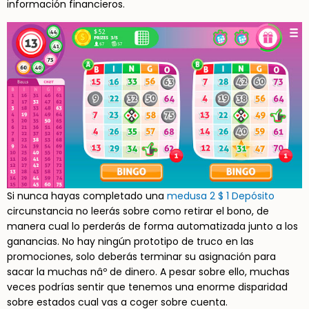
información financieros.
Si nunca hayas completado una
medusa 2 $ 1 Depósito
circunstancia no leerás sobre como retirar el bono, de
manera cual lo perderás de forma automatizada junto a los
ganancias. No hay ningún prototipo de truco en las
promociones, solo deberás terminar su asignación para
sacar la muchas nâº de dinero. A pesar sobre ello, muchas
veces podrías sentir que tenemos una enorme disparidad
sobre estados cual vas a coger sobre cuenta.