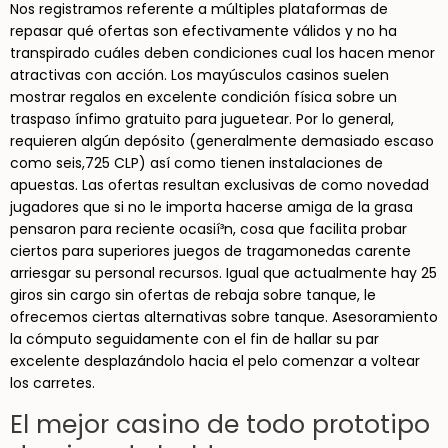
Nos registramos referente a múltiples plataformas de
repasar qué ofertas son efectivamente válidos y no ha
transpirado cuáles deben condiciones cual los hacen menor
atractivas con acción. Los mayúsculos casinos suelen
mostrar regalos en excelente condición física sobre un
traspaso ínfimo gratuito para juguetear. Por lo general,
requieren algún depósito (generalmente demasiado escaso
como seis,725 CLP) así­ como tienen instalaciones de
apuestas. Las ofertas resultan exclusivas de como novedad
jugadores que si no le importa hacerse amiga de la grasa
pensaron para reciente ocasií³n, cosa que facilita probar
ciertos para superiores juegos de tragamonedas carente
arriesgar su personal recursos. Igual que actualmente hay 25
giros sin cargo sin ofertas de rebaja sobre tanque, le
ofrecemos ciertas alternativas sobre tanque. Asesoramiento
la cómputo seguidamente con el fin de hallar su par
excelente desplazándolo hacia el pelo comenzar a voltear
los carretes.
El mejor casino de todo prototipo