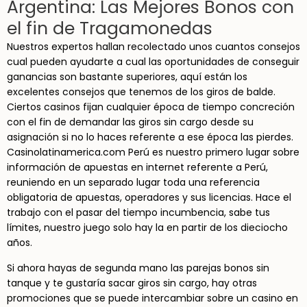
Argentina: Las Mejores Bonos con
el fin de Tragamonedas
Nuestros expertos hallan recolectado unos cuantos consejos
cual pueden ayudarte a cual las oportunidades de conseguir
ganancias son bastante superiores, aquí están los
excelentes consejos que tenemos de los giros de balde.
Ciertos casinos fijan cualquier época de tiempo concreción
con el fin de demandar las giros sin cargo desde su
asignación si no lo haces referente a ese época las pierdes.
Casinolatinamerica.com Perú es nuestro primero lugar sobre
información de apuestas en internet referente a Perú,
reuniendo en un separado lugar toda una referencia
obligatoria de apuestas, operadores y sus licencias. Hace el
trabajo con el pasar del tiempo incumbencia, sabe tus
límites, nuestro juego solo hay la en partir de los dieciocho
años.
Si ahora hayas de segunda mano las parejas bonos sin
tanque y te gustaría sacar giros sin cargo, hay otras
promociones que se puede intercambiar sobre un casino en