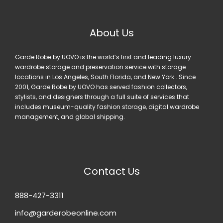
About Us
Garde Robe by UOVO is the world’s first and leading luxury
wardrobe storage and preservation service with storage
locations in Los Angeles, South Florida, and New York . Since
2001, Garde Robe by UOVO has served fashion collectors,
stylists, and designers through a full suite of services that
includes museum-quality fashion storage, digital wardrobe
management, and global shipping.
Contact Us
888-427-3311
info@garderobeonline.com