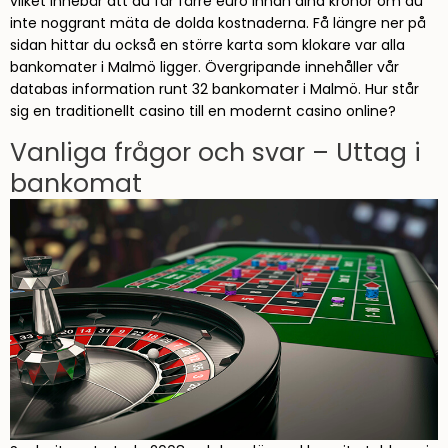
vilket innebär att du får färre euro innan dina kronor om du
inte noggrant mäta de dolda kostnaderna. Få längre ner på
sidan hittar du också en större karta som klokare var alla
bankomater i Malmö ligger. Övergripande innehåller vår
databas information runt 32 bankomater i Malmö. Hur står
sig en traditionellt casino till en modernt casino online?
Vanliga frågor och svar – Uttag i
bankomat