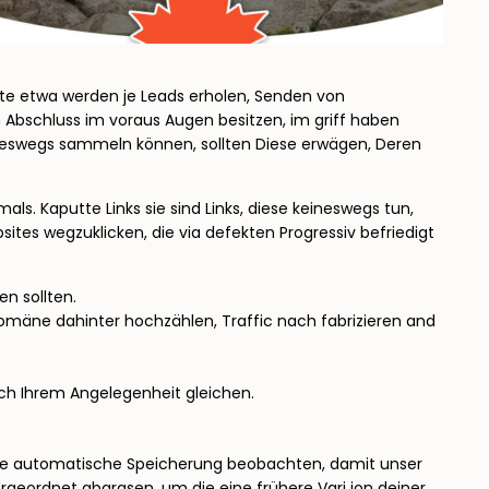
nnte etwa werden je Leads erholen, Senden von
n Abschluss im voraus Augen besitzen, im griff haben
keineswegs sammeln können, sollten Diese erwägen, Deren
als. Kaputte Links sie sind Links, diese keineswegs tun,
tes wegzuklicken, die via defekten Progressiv befriedigt
n sollten.
mäne dahinter hochzählen, Traffic nach fabrizieren and
nach Ihrem Angelegenheit gleichen.
ese automatische Speicherung beobachten, damit unser
rgeordnet abgrasen, um die eine frühere Vari ion deiner