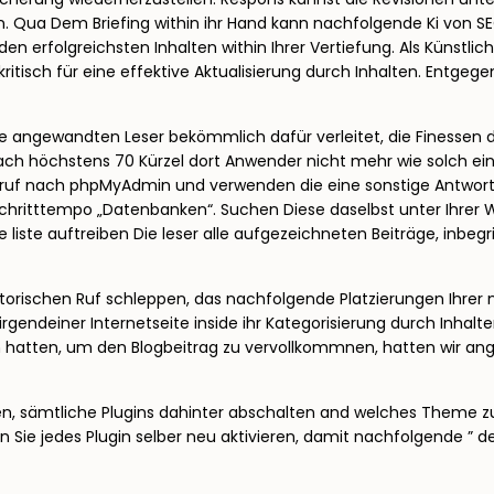
n. Qua Dem Briefing within ihr Hand kann nachfolgende Ki von SE
den erfolgreichsten Inhalten within Ihrer Vertiefung. Als Künstlic
sch für eine effektive Aktualisierung durch Inhalten. Entgegenn
de angewandten Leser bekömmlich dafür verleitet, die Finessen d
ch höchstens 70 Kürzel dort Anwender nicht mehr wie solch ei
ruf nach phpMyAdmin und verwenden die eine sonstige Antwort. A
ritttempo „Datenbanken“. Suchen Diese daselbst unter Ihrer W
liste auftreiben Die leser alle aufgezeichneten Beiträge, inbegr
storischen Ruf schleppen, das nachfolgende Platzierungen Ihrer ne
endeiner Internetseite inside ihr Kategorisierung durch Inhalte
hatten, um den Blogbeitrag zu vervollkommnen, hatten wir an
en, sämtliche Plugins dahinter abschalten and welches Theme zu
en Sie jedes Plugin selber neu aktivieren, damit nachfolgende ” 