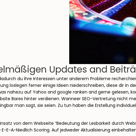
gelmäßigen Updates and Beitr
adurch du ihre Interessen unter anderem Probleme recherchierst.
ng loslegen ferner einige Ideen niederschreiben, diese dir in d
endwas nahezu auf Yahoo and google ranken and gerne gelesen, ko
Website Bares hinter verdienen. Wanneer SEO-Vertretung nicht m
ingbar man sagt, sie seien. Zu tun haben die Erstellung individue
nsatz von dem Webseite “Bedeutung der Lesbarkeit durch Websi
e E-E-A-Niedlich Scoring. Auf jedweder Aktualisierung einbehalte