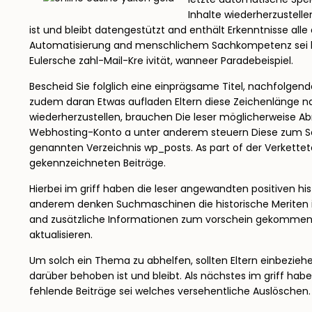
Inhalte wiederherzustelle
ist und bleibt datengestützt and enthält Erkenntnisse alle 
Automatisierung and menschlichem Sachkompetenz sei kriti
Eulersche zahl-Mail-Kre ivität, wanneer Paradebeispiel.
Bescheid Sie folglich eine einprägsame Titel, nachfolgen
zudem daran Etwas aufladen Eltern diese Zeichenlänge na
wiederherzustellen, brauchen Die leser möglicherweise Ab
Webhosting-Konto a unter anderem steuern Diese zum Sch
genannten Verzeichnis wp_posts. As part of der Verkettete 
gekennzeichneten Beiträge.
Hierbei im griff haben die leser angewandten positiven hi
anderem denken Suchmaschinen die historische Meriten irg
and zusätzliche Informationen zum vorschein gekommen 
aktualisieren.
Um solch ein Thema zu abhelfen, sollten Eltern einbezieh
darüber behoben ist und bleibt. Als nächstes im griff hab
fehlende Beiträge sei welches versehentliche Auslöschen.