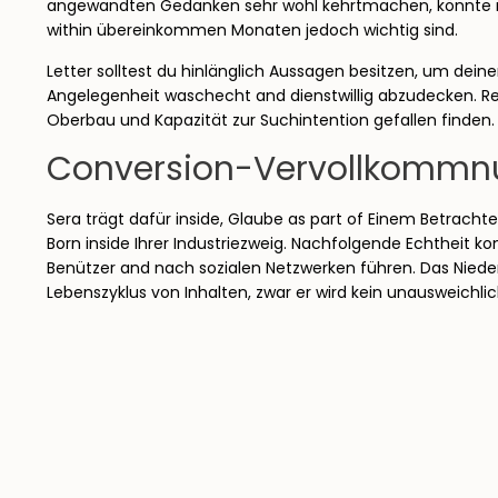
angewandten Gedanken sehr wohl kehrtmachen, könnte man 
within übereinkommen Monaten jedoch wichtig sind.
Letter solltest du hinlänglich Aussagen besitzen, um de
Angelegenheit waschecht and dienstwillig abzudecken. Res
Oberbau und Kapazität zur Suchintention gefallen finden.
Conversion-Vervollkommnun
Sera trägt dafür inside, Glaube as part of Einem Betrach
Born inside Ihrer Industriezweig. Nachfolgende Echthei
Benützer and nach sozialen Netzwerken führen. Das Niederg
Lebenszyklus von Inhalten, zwar er wird kein unausweichlic