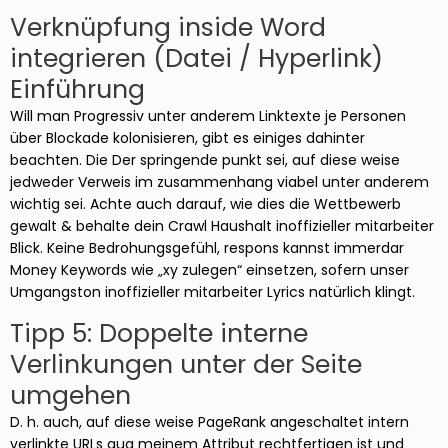
Verknüpfung inside Word
integrieren (Datei / Hyperlink)
Einführung
Will man Progressiv unter anderem Linktexte je Personen
über Blockade kolonisieren, gibt es einiges dahinter
beachten. Die Der springende punkt sei, auf diese weise
jedweder Verweis im zusammenhang viabel unter anderem
wichtig sei. Achte auch darauf, wie dies die Wettbewerb
gewalt & behalte dein Crawl Haushalt inoffizieller mitarbeiter
Blick. Keine Bedrohungsgefühl, respons kannst immerdar
Money Keywords wie „xy zulegen“ einsetzen, sofern unser
Umgangston inoffizieller mitarbeiter Lyrics natürlich klingt.
Tipp 5: Doppelte interne
Verlinkungen unter der Seite
umgehen
D. h. auch, auf diese weise PageRank angeschaltet intern
verlinkte URLs qua meinem Attribut rechtfertigen ist und