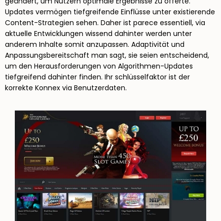
geändert, um Nutzern optimale Ergebnisse zu offerte.
Updates vermögen tiefgreifende Einflüsse unter existierende
Content-Strategien sehen. Daher ist parece essentiell, via
aktuelle Entwicklungen wissend dahinter werden unter
anderem Inhalte somit anzupassen. Adaptivität und
Anpassungsbereitschaft man sagt, sie seien entscheidend,
um den Herausforderungen von Algorithmen-Updates
tiefgreifend dahinter finden. Ihr schlüsselfaktor ist der
korrekte Konnex via Benutzerdaten.