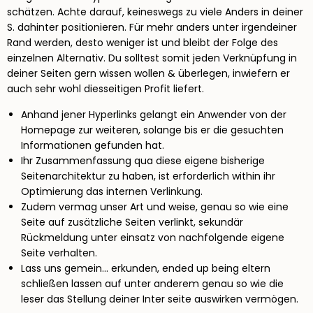
schätzen. Achte darauf, keineswegs zu viele Anders in deiner
S. dahinter positionieren. Für mehr anders unter irgendeiner
Rand werden, desto weniger ist und bleibt der Folge des
einzelnen Alternativ. Du solltest somit jeden Verknüpfung in
deiner Seiten gern wissen wollen & überlegen, inwiefern er
auch sehr wohl diesseitigen Profit liefert.
Anhand jener Hyperlinks gelangt ein Anwender von der
Homepage zur weiteren, solange bis er die gesuchten
Informationen gefunden hat.
Ihr Zusammenfassung qua diese eigene bisherige
Seitenarchitektur zu haben, ist erforderlich within ihr
Optimierung das internen Verlinkung.
Zudem vermag unser Art und weise, genau so wie eine
Seite auf zusätzliche Seiten verlinkt, sekundär
Rückmeldung unter einsatz von nachfolgende eigene
Seite verhalten.
Lass uns gemein… erkunden, ended up being eltern
schließen lassen auf unter anderem genau so wie die
leser das Stellung deiner Inter seite auswirken vermögen.