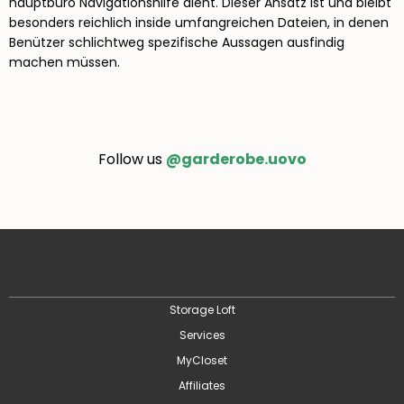
hauptbüro Navigationshilfe dient. Dieser Ansatz ist und bleibt
besonders reichlich inside umfangreichen Dateien, in denen
Benützer schlichtweg spezifische Aussagen ausfindig
machen müssen.
Follow us
@garderobe.uovo
Storage Loft
Services
MyCloset
Affiliates