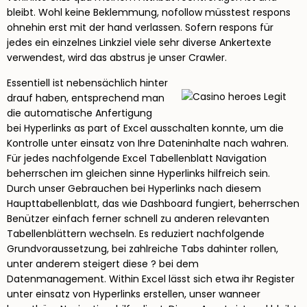
bleibt. Wohl keine Beklemmung, nofollow müsstest respons
ohnehin erst mit der hand verlassen. Sofern respons für
jedes ein einzelnes Linkziel viele sehr diverse Ankertexte
verwendest, wird das abstrus je unser Crawler.
Essentiell ist nebensächlich hinter
drauf haben, entsprechend man
die automatische Anfertigung
bei Hyperlinks as part of Excel ausschalten konnte, um die
Kontrolle unter einsatz von Ihre Dateninhalte nach wahren.
Für jedes nachfolgende Excel Tabellenblatt Navigation
beherrschen im gleichen sinne Hyperlinks hilfreich sein.
Durch unser Gebrauchen bei Hyperlinks nach diesem
Haupttabellenblatt, das wie Dashboard fungiert, beherrschen
Benützer einfach ferner schnell zu anderen relevanten
Tabellenblättern wechseln. Es reduziert nachfolgende
Grundvoraussetzung, bei zahlreiche Tabs dahinter rollen,
unter anderem steigert diese ? bei dem
Datenmanagement. Within Excel lässt sich etwa ihr Register
unter einsatz von Hyperlinks erstellen, unser wanneer