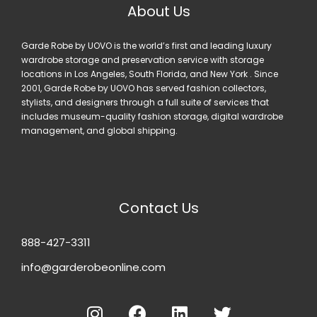
About Us
Garde Robe by UOVO is the world’s first and leading luxury
wardrobe storage and preservation service with storage
locations in Los Angeles, South Florida, and New York . Since
2001, Garde Robe by UOVO has served fashion collectors,
stylists, and designers through a full suite of services that
includes museum-quality fashion storage, digital wardrobe
management, and global shipping.
Contact Us
888-427-3311
info@garderobeonline.com