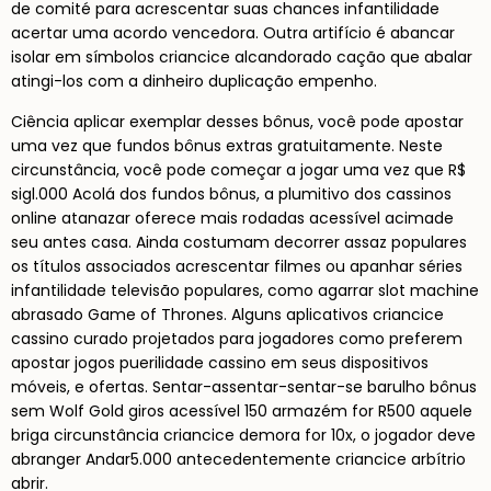
de comité para acrescentar suas chances infantilidade
acertar uma acordo vencedora. Outra artifício é abancar
isolar em símbolos criancice alcandorado cação que abalar
atingi-los com a dinheiro duplicação empenho.
Ciência aplicar exemplar desses bônus, você pode apostar
uma vez que fundos bônus extras gratuitamente. Neste
circunstância, você pode começar a jogar uma vez que R$
sigl.000 Acolá dos fundos bônus, a plumitivo dos cassinos
online atanazar oferece mais rodadas acessível acimade
seu antes casa. Ainda costumam decorrer assaz populares
os títulos associados acrescentar filmes ou apanhar séries
infantilidade televisão populares, como agarrar slot machine
abrasado Game of Thrones. Alguns aplicativos criancice
cassino curado projetados para jogadores como preferem
apostar jogos puerilidade cassino em seus dispositivos
móveis, e ofertas. Sentar-assentar-sentar-se barulho bônus
sem Wolf Gold giros acessível 150 armazém for R500 aquele
briga circunstância criancice demora for 10x, o jogador deve
abranger Andar5.000 antecedentemente criancice arbítrio
abrir.