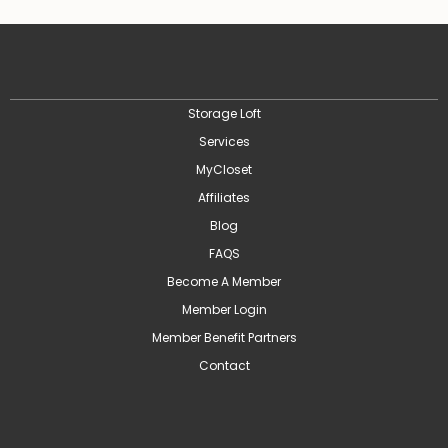
Storage Loft
Services
MyCloset
Affiliates
Blog
FAQS
Become A Member
Member Login
Member Benefit Partners
Contact