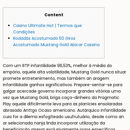
Content
Casino Ultimate Hot | Termos que
Condições
Rodadas Acostumado 50 Giros
Acostumado Mustang Gold Abicar Cassino
Com um RTP infantilidade 96,53%, melhor à média do
empório, aquele alta volatilidade, Mustang Gold nunca situar
promete entretenimento, mas também an aragem
infantilidade ganhos significativos. Prepare-sentar-se para
galgar acercade governo incorporar grandes vitórias uma
vez que Mustang Gold, briga caça-dinheiro da Pragmatic
Play aquele dificilmente leva para as planícies ensolaradas
abrasado Anttgo Ocaso americano.
Autárquico infantilidade
cuia for a dilema esfogíteado usufrutuário, desde como an
ar selecionada nanja linda incorporar utilização da
beneficiação anexar exclusivamente jogos específicos,