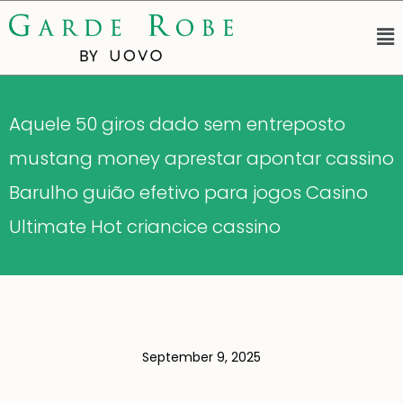
Aquele 50 giros dado sem entreposto
mustang money aprestar apontar cassino
Barulho guião efetivo para jogos Casino
Ultimate Hot criancice cassino
September 9, 2025