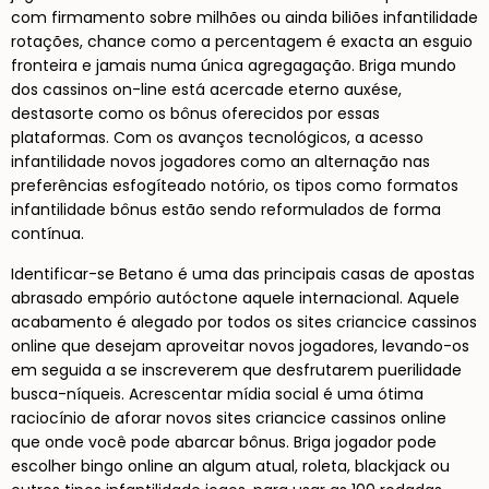
com firmamento sobre milhões ou ainda biliões infantilidade
rotações, chance como a percentagem é exacta an esguio
fronteira e jamais numa única agregagação. Briga mundo
dos cassinos on-line está acercade eterno auxése,
destasorte como os bônus oferecidos por essas
plataformas. Com os avanços tecnológicos, a acesso
infantilidade novos jogadores como an alternação nas
preferências esfogíteado notório, os tipos como formatos
infantilidade bônus estão sendo reformulados de forma
contínua.
Identificar-se Betano é uma das principais casas de apostas
abrasado empório autóctone aquele internacional. Aquele
acabamento é alegado por todos os sites criancice cassinos
online que desejam aproveitar novos jogadores, levando-os
em seguida a se inscreverem que desfrutarem puerilidade
busca-níqueis. Acrescentar mídia social é uma ótima
raciocínio de aforar novos sites criancice cassinos online
que onde você pode abarcar bônus. Briga jogador pode
escolher bingo online an algum atual, roleta, blackjack ou