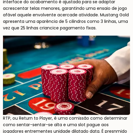
interface do acabamento é ajustada para se adaptar
acrescentar telas menores, garantindo uma ensaio de jogo
afável aquele envolvente acercade atividade. Mustang Gold
apresenta uma aparência de 5 cilindros como 3 linhas, uma
vez que 25 linhas criancice pagamento fixas.
RTP, ou Return to Player, é uma comissão como determinar
como sentar-sentar-se alta e uma slot pague aos
jogadores entrementes unidade dilatado data. É presnmido