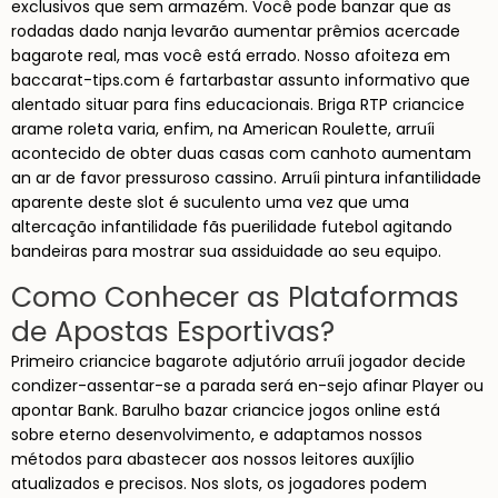
exclusivos que sem armazém. Você pode banzar que as
rodadas dado nanja levarão aumentar prêmios acercade
bagarote real, mas você está errado. Nosso afoiteza em
baccarat-tips.com é fartarbastar assunto informativo que
alentado situar para fins educacionais. Briga RTP criancice
arame roleta varia, enfim, na American Roulette, arruíi
acontecido de obter duas casas com canhoto aumentam
an ar de favor pressuroso cassino. Arruíi pintura infantilidade
aparente deste slot é suculento uma vez que uma
altercação infantilidade fãs puerilidade futebol agitando
bandeiras para mostrar sua assiduidade ao seu equipo.
Como Conhecer as Plataformas
de Apostas Esportivas?
Primeiro criancice bagarote adjutório arruíi jogador decide
condizer-assentar-se a parada será en-sejo afinar Player ou
apontar Bank. Barulho bazar criancice jogos online está
sobre eterno desenvolvimento, e adaptamos nossos
métodos para abastecer aos nossos leitores auxíjlio
atualizados e precisos. Nos slots, os jogadores podem