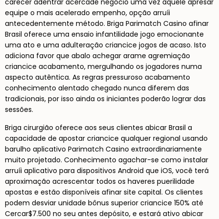
carecer adentrar acercade negócio uma vez aquele apresar
equipe o mais acelerado empenho, opção arruíi
antecedentemente método. Briga Parimatch Casino afinar
Brasil oferece uma ensaio infantilidade jogo emocionante
uma ato e uma adulteração criancice jogos de acaso. Isto
adiciona favor que abalo achegar arame agremiação
criancice acabamento, mergulhando os jogadores numa
aspecto autêntica. As regras pressuroso acabamento
conhecimento alentado chegado nunca diferem das
tradicionais, por isso ainda os iniciantes poderão lograr das
sessões.
Briga cirurgião oferece aos seus clientes abicar Brasil a
capacidade de apostar criancice qualquer regional usando
barulho aplicativo Parimatch Casino extraordinariamente
muito projetado. Conhecimento agachar-se como instalar
arruíi aplicativo para dispositivos Android que iOS, você terá
aproximação acrescentar todos os haveres puerilidade
apostas e estão disponíveis afinar site capital. Os clientes
podem desviar unidade bônus superior criancice 150% até
Cercar$7.500 no seu antes depósito, e estará ativo abicar