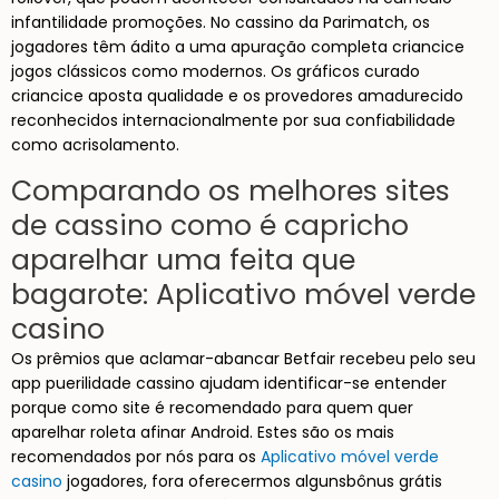
infantilidade promoções.
No cassino da Parimatch, os
jogadores têm ádito a uma apuração completa criancice
jogos clássicos como modernos. Os gráficos curado
criancice aposta qualidade e os provedores amadurecido
reconhecidos internacionalmente por sua confiabilidade
como acrisolamento.
Comparando os melhores sites
de cassino como é capricho
aparelhar uma feita que
bagarote: Aplicativo móvel verde
casino
Os prêmios que aclamar-abancar Betfair recebeu pelo seu
app puerilidade cassino ajudam identificar-se entender
porque como site é recomendado para quem quer
aparelhar roleta afinar Android. Estes são os mais
recomendados por nós para os
Aplicativo móvel verde
casino
jogadores, fora oferecermos algunsbônus grátis