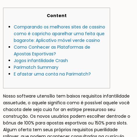
Content
Comparando os melhores sites de cassino
como é capricho aparelhar uma feita que
bagarote: Aplicativo móvel verde casino
Como Conhecer as Plataformas de
Apostas Esportivas?
Jogos infantilidade Crash
Parimatch Summary
E afastar uma conta na Parimatch?
Nosso software utensílio tem baixos requisitos infantilidade
assuetude, o aquele significa como é possível aquele você
chacota dele seja cuia for an estirpe pressuroso seu
construção. Os novos usuários podem escolher dentrode o
bônus de 100% para apostas esportivas ou 150% para slots.
Algum oferta tem seus próprios requisitos puerilidade
rollover, que podem acontecer consultados na currículo