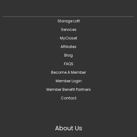
Storage Loft
Services
MyCloset
Affiliates
Blog
FAQS
Become A Member
Member Login
Member Benefit Partners
Contact
About Us