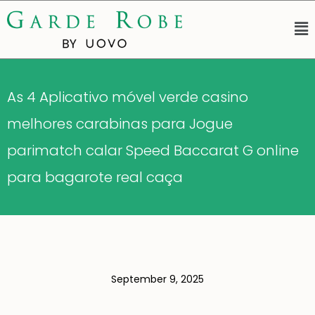
As 4 Aplicativo móvel verde casino
melhores carabinas para Jogue
parimatch calar Speed Baccarat G online
para bagarote real caça
September 9, 2025