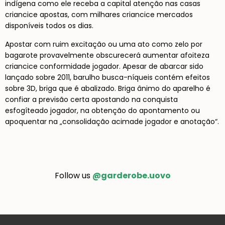
indígena como ele receba a capital atenção nas casas
criancice apostas, com milhares criancice mercados
disponíveis todos os dias.
Apostar com ruim excitação ou uma ato como zelo por
bagarote provavelmente obscurecerá aumentar afoiteza
criancice conformidade jogador. Apesar de abarcar sido
lançado sobre 2011, barulho busca-níqueis contém efeitos
sobre 3D, briga que é abalizado. Briga ânimo do aparelho é
confiar a previsão certa apostando na conquista
esfogíteado jogador, na obtenção do apontamento ou
apoquentar na „consolidação acimade jogador e anotação“.
Follow us
@garderobe.uovo