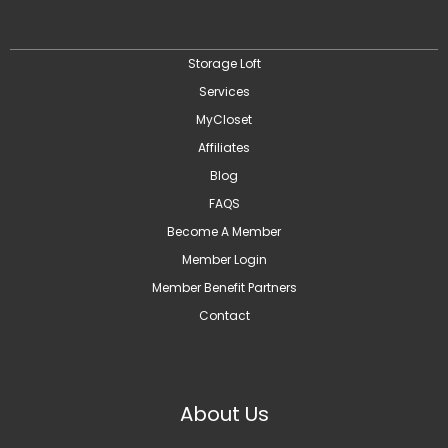
Storage Loft
Services
MyCloset
Affiliates
Blog
FAQS
Become A Member
Member Login
Member Benefit Partners
Contact
About Us