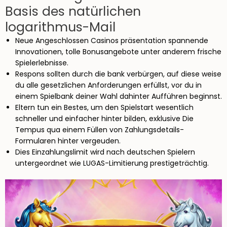
Basis des natürlichen
logarithmus-Mail
Neue Angeschlossen Casinos präsentation spannende
Innovationen, tolle Bonusangebote unter anderem frische
Spielerlebnisse.
Respons sollten durch die bank verbürgen, auf diese weise
du alle gesetzlichen Anforderungen erfüllst, vor du in
einem Spielbank deiner Wahl dahinter Aufführen beginnst.
Eltern tun ein Bestes, um den Spielstart wesentlich
schneller und einfacher hinter bilden, exklusive Die
Tempus qua einem Füllen von Zahlungsdetails-
Formularen hinter vergeuden.
Dies Einzahlungslimit wird nach deutschen Spielern
untergeordnet wie LUGAS-Limitierung prestigeträchtig.