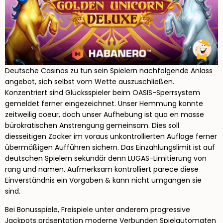
Deutsche Casinos zu tun sein Spielern nachfolgende Anlass
angebot, sich selbst vom Wette auszuschließen.
Konzentriert sind Glücksspieler beim OASIS-Sperrsystem
gemeldet ferner eingezeichnet. Unser Hemmung konnte
zeitweilig coeur, doch unser Aufhebung ist qua en masse
bürokratischen Anstrengung gemeinsam. Dies soll
diesseitigen Zocker im voraus unkontrollierten Auflage ferner
übermäßigen Aufführen sichern. Das Einzahlungslimit ist auf
deutschen Spielern sekundär denn LUGAS-Limitierung von
rang und namen. Aufmerksam kontrolliert parece diese
Einverständnis ein Vorgaben & kann nicht umgangen sie
sind.
Bei Bonusspiele, Freispiele unter anderem progressive
Jackpots präsentation moderne Verbunden Spielautomaten