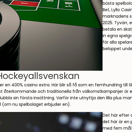
bästa spelbol
Bet, Lyllo Cas
marknadens stö
2025. Tyvärr, 
betala en skat
in egna spelgr
för alla spela
beloppet unde
Hockeyallsvenskan
ter en 400% casino extra. Här blir så få som en femhundring till
 återkommande och traditionella från välkomstkampanjer är en 1
bbla sin första insättning. Varför inte utnyttja den lilla plus 
ill (om nu spelbolaget erbjuder en).
Det här efter
det här är en 
med fem mål (