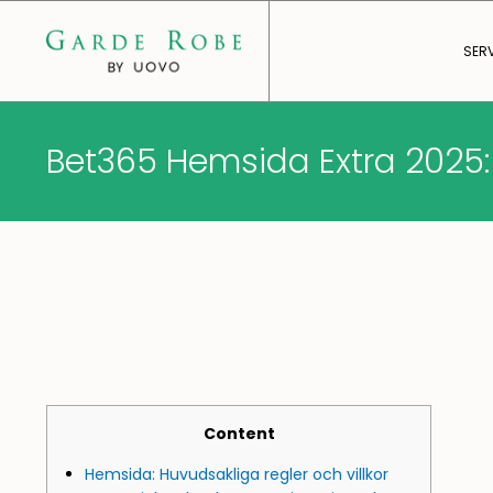
SER
Bet365 Hemsida Extra 2025: Få
Content
Hemsida: Huvudsakliga regler och villkor