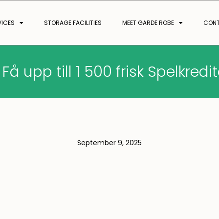
VICES
STORAGE FACILITIES
MEET GARDE ROBE
CON
 upp till 1 500 frisk Spelkredit
September 9, 2025