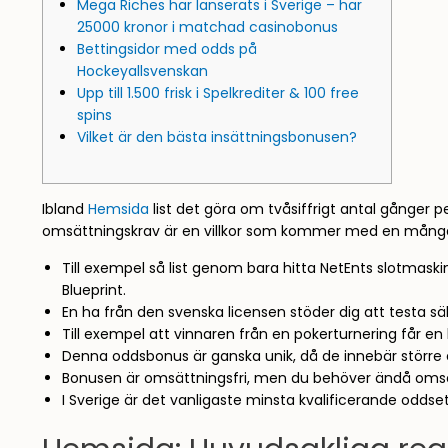
Mega Riches har lanserats i Sverige – har
25000 kronor i matchad casinobonus
Bettingsidor med odds på
Hockeyallsvenskan
Upp till 1.500 frisk i Spelkrediter & 100 free
spins
Vilket är den bästa insättningsbonusen?
Ibland
Hemsida
list det göra om tvåsiffrigt antal gånger p
omsättningskrav är en villkor som kommer med en många 
Till exempel så list genom bara hitta NetEnts slotma
Blueprint.
En ha från den svenska licensen stöder dig att testa 
Till exempel att vinnaren från en pokerturnering får en 
Denna oddsbonus är ganska unik, då de innebär större
Bonusen är omsättningsfri, men du behöver ändå omsätt
I Sverige är det vanligaste minsta kvalificerande oddset