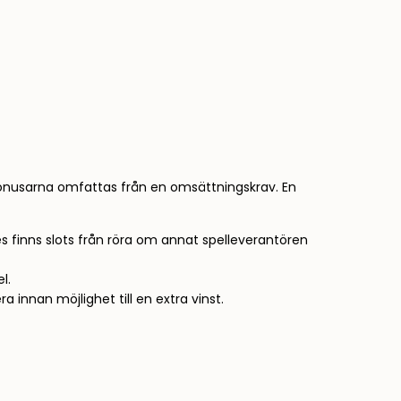
ingbonusarna omfattas från en omsättningskrav.
En
finns slots från röra om annat spelleverantören
l.
 innan möjlighet till en extra vinst.