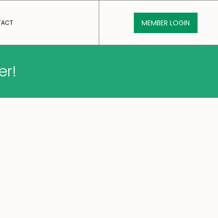
MEMBER LOGIN
TACT
er!