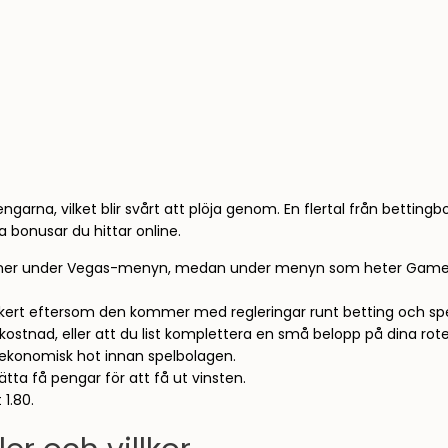
engarna, vilket blir svårt att plöja genom. En flertal från bett
bonusar du hittar online.
skiner under Vegas-menyn, medan under menyn som heter Games 
säkert eftersom den kommer med regleringar runt betting och spe
kostnad, eller att du list komplettera en små belopp på dina rotera
 ekonomisk hot innan spelbolagen.
a få pengar för att få ut vinsten.
 1.80.