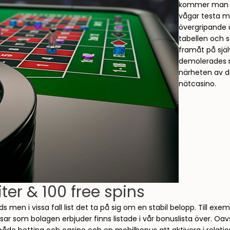
kommer man at
vågar testa me
övergripande u
tabellen och s
framåt på sjä
demolerades m
närheten av d
nätcasino.
diter & 100 free spins
uds men i vissa fall list det ta på sig om en stabil belopp. Till ex
ar som bolagen erbjuder finns listade i vår bonuslista över. 