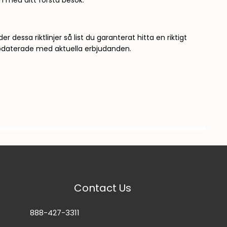
n med ditt första besök.
r dessa riktlinjer så list du garanterat hitta en riktigt
 uppdaterade med aktuella erbjudanden.
Contact Us
888-427-3311