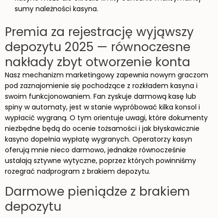
sumy należności kasyna.
Premia za rejestrację wyjąwszy
depozytu 2025 — równoczesne
nakłady zbyt otworzenie konta
Nasz mechanizm marketingowy zapewnia nowym graczom
pod zaznajomienie się pochodzące z rozkładem kasyna i
swoim funkcjonowaniem. Fan zyskuje darmową kasę lub
spiny w automaty, jest w stanie wypróbować kilka konsol i
wypłacić wygraną. O tym orientuje uwagi, które dokumenty
niezbędne będą do ocenie tożsamości i jak błyskawicznie
kasyno dopełnia wypłatę wygranych. Operatorzy kasyn
oferują mnie nieco darmowo, jednakże równocześnie
ustalają sztywne wytyczne, poprzez których powinniśmy
rozegrać nadprogram z brakiem depozytu.
Darmowe pieniądze z brakiem
depozytu