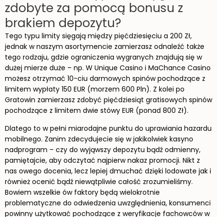
zdobyte za pomocą bonusu z
brakiem depozytu?
Tego typu limity sięgają między pięćdziesięciu a 200 Zł,
jednak w naszym asortymencie zamierzasz odnaleźć także
tego rodzaju, gdzie ograniczenia wygranych znajdują się w
dużej mierze duże – np. W Unique Casino i MaChance Casino
możesz otrzymać 10-ciu darmowych spinów pochodzące z
limitem wypłaty 150 EUR (morzem 600 Pln). Z kolei po
Gratowin zamierzasz zdobyć pięćdziesiąt gratisowych spinów
pochodzące z limitem dwie stówy EUR (ponad 800 Zł).
Dlatego to w pełni miarodajne punktu do uprawiania hazardu
mobilnego. Zanim zdecydujecie się w jakikolwiek kasyno
nadprogram – czy do wyjąwszy depozytu bądź odmienny,
pamiętajcie, aby odczytać najpierw nakaz promocji. Nikt z
nas owego docenia, lecz lepiej dmuchać dzięki lodowate jak i
również ocenić bądź niewątpliwie całość zrozumieliśmy.
Bowiem wszelkie ów faktory będą wielokrotnie
problematyczne do odwiedzenia uwzględnienia, konsumenci
powinny użytkować pochodzące z weryfikacje fachowców w