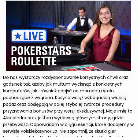
Do nas wystarczy rozdysponowanie korzystnych chwil oraz
godzinek tak, ażeby jak multum wycisnąć z konkretnych
komputerów jak i również odejść od momentu stołu
pochodzące z wygraną. Kasyna wciąż wzbogacają własną
podaż oraz dosięgają w całej szybciej twórcze procedury
przyznawania bonusów przy wersji ekskluzywnej. Moje imię to
Aleksandra oraz jestem wydawcą głównym strony, gdzie
przebywasz. Odpowiadam w ciągu esencji, które dodajemy w
serwisie PolskiekasynoHEX. Nie zapomnij, że skutki gier