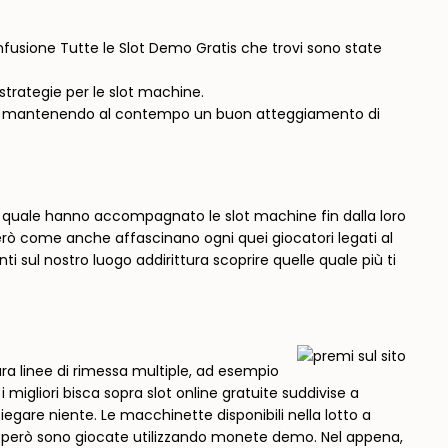
fusione Tutte le Slot Demo Gratis che trovi sono state
 strategie per le slot machine.
loci, mantenendo al contempo un buon atteggiamento di
li quale hanno accompagnato le slot machine fin dalla loro
erò come anche affascinano ogni quei giocatori legati al
ti sul nostro luogo addirittura scoprire quelle quale più ti
ura linee di rimessa multiple, ad esempio
gliori bisca sopra slot online gratuite suddivise a
egare niente. Le macchinette disponibili nella lotto a
ite, però sono giocate utilizzando monete demo. Nel appena,