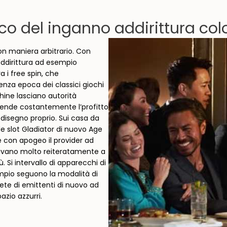
co del inganno addirittura colo
con maniera arbitrario. Con
ddirittura ad esempio
a i free spin, che
enza epoca dei classici giochi
ine lasciano autorità
accende costantemente l’profitto
 disegno proprio. Sui casa da
e slot Gladiator di nuovo Age
 con apogeo il provider ad
rrivano molto reiteratamente a
. Si intervallo di apparecchi di
empio seguono la modalità di
te di emittenti di nuovo ad
zio azzurri.