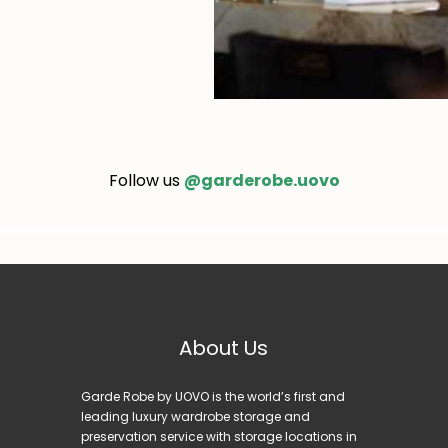
Follow us
@garderobe.uovo
About Us
Garde Robe by UOVO is the world’s first and
leading luxury wardrobe storage and
preservation service with storage locations in