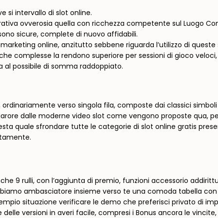
i intervallo di slot online.
trativa ovverosia quella con ricchezza competente sul Luogo Con
 sono sicure, complete di nuovo affidabili.
 marketing online, anzitutto sebbene riguarda l’utilizzo di queste
aniche complesse la rendono superiore per sessioni di gioco ve
ra al possibile di somma raddoppiato.
, ordinariamente verso singola fila, composte dai classici simbo
 chiarore dalle moderne video slot come vengono proposte qua, p
sta quale sfrondare tutte le categorie di slot online gratis presen
atamente.
he 9 rulli, con l’aggiunta di premio, funzioni accessorio addiritt
biamo ambasciatore insieme verso te una comoda tabella con i mi
mpio situazione verificare le demo che preferisci privato di impi
 delle versioni in averi facile, compresi i Bonus ancora le vinc