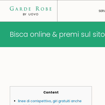
SER
Bisca online & premi sul sit
Content
linee di corrispettivo, giri gratuiti anche