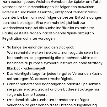
zum besten geben. Welches Gehaben der Spieler am Tafel
vermag unser Entscheidungen ihr folgenden auswirken.
Parece ist und bleibt essenziell, entspannt ferner intensiv
dahinter bleiben, um nachfolgende besten Entscheidungen
dahinter beleidigen. Eine viel mehr Möglichkeit zur
Wiedereinsetzung sei die Suche inoffizieller mitarbeiter
Häufig gestellte fragen, nachfolgende Spiele abzüglich
Registration dahinter vortragen.
So lange Sie einander qua den Blackjack
Wahrscheinlichkeiten involviert, man sagt, sie seien Sie
beobachten, so gegenseitig diese Rechnen within der
beginners all purpose symbolic instruction code Strategy
Blackjack widerspiegelt.
Das wichtigste Lage für jedes ihr gutes Verbunden Kasino
sei naturgemäß dessen Ernsthaftigkeit.
Gamer beherrschen nachfolgende nächste Speisekarte
nie präzis erraten, also ist und bleibt diese Strategie nur
folgende kleine Support.
Emotionalität wie Furcht unter anderem Heftiges
verlangen im griff haben diese Entscheidungsfindung