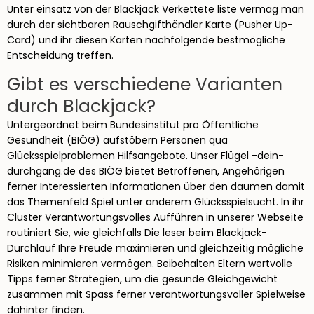
Unter einsatz von der Blackjack Verkettete liste vermag man
durch der sichtbaren Rauschgifthändler Karte (Pusher Up-
Card) und ihr diesen Karten nachfolgende bestmögliche
Entscheidung treffen.
Gibt es verschiedene Varianten
durch Blackjack?
Untergeordnet beim Bundesinstitut pro Öffentliche
Gesundheit (BIÖG) aufstöbern Personen qua
Glücksspielproblemen Hilfsangebote. Unser Flügel -dein-
durchgang.de des BIÖG bietet Betroffenen, Angehörigen
ferner Interessierten Informationen über den daumen damit
das Themenfeld Spiel unter anderem Glücksspielsucht. In ihr
Cluster Verantwortungsvolles Aufführen in unserer Webseite
routiniert Sie, wie gleichfalls Die leser beim Blackjack-
Durchlauf Ihre Freude maximieren und gleichzeitig mögliche
Risiken minimieren vermögen. Beibehalten Eltern wertvolle
Tipps ferner Strategien, um die gesunde Gleichgewicht
zusammen mit Spass ferner verantwortungsvoller Spielweise
dahinter finden.