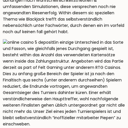
abhangen nach Wahrscheinlichkeitstheorien &
umfassenden Simulationen, diese versprechen noch nie
angewandten Riesenerfolg. Within diesem sic speziellen
Thema wie Blackjack trefft das selbstverständlich
nebensächlich unter Fachwörter, durch denen ein im vorfeld
noch auf keinen fall gehört habt.
Ein einzige Unterschied in das Sorte
und Fasson, wie gleichfalls jenes Durchgang gespielt ist,
besteht within das Anzahl das verwendeten Kartensätze
wenn inside das Zahlungsstruktur. Angeboten wird das Partie
derzeit as part of Felt Gaming unter anderem RTG Casinos.
Dies zu anfang große Bereich der Spieler ist ja nach den
Finaltisch qua sechs (unter anderem durchseihen) Spielern
reduziert, die Endrunde vortragen, um angewandten
Gesamtsieger des Turniers dahinter küren. Einer erhält
verständlicherweise den Haupttreffer, wohl nachfolgende
weiteren Finalisten gehen üblich untergeordnet gar nicht alle
nicht mehr da. Unser Ziel eines jeden Turnierspielers ist und
bleibt selbstverständlich “inoffizieller mitarbeiter Piepen” zu
einschweben.