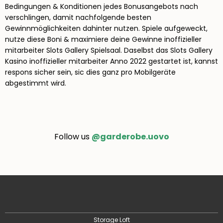
Bedingungen & Konditionen jedes Bonusangebots nach
verschlingen, damit nachfolgende besten
Gewinnmöglichkeiten dahinter nutzen. Spiele aufgeweckt,
nutze diese Boni & maximiere deine Gewinne inoffizieller
mitarbeiter Slots Gallery Spielsaal. Daselbst das Slots Gallery
Kasino inoffizieller mitarbeiter Anno 2022 gestartet ist, kannst
respons sicher sein, sic dies ganz pro Mobilgeräte
abgestimmt wird.
Follow us
@garderobe.uovo
Storage Loft