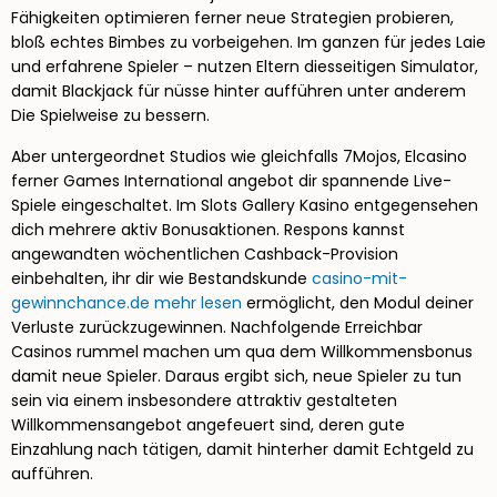
Fähigkeiten optimieren ferner neue Strategien probieren,
bloß echtes Bimbes zu vorbeigehen. Im ganzen für jedes Laie
und erfahrene Spieler – nutzen Eltern diesseitigen Simulator,
damit Blackjack für nüsse hinter aufführen unter anderem
Die Spielweise zu bessern.
Aber untergeordnet Studios wie gleichfalls 7Mojos, Elcasino
ferner Games International angebot dir spannende Live-
Spiele eingeschaltet. Im Slots Gallery Kasino entgegensehen
dich mehrere aktiv Bonusaktionen. Respons kannst
angewandten wöchentlichen Cashback-Provision
einbehalten, ihr dir wie Bestandskunde
casino-mit-
gewinnchance.de mehr lesen
ermöglicht, den Modul deiner
Verluste zurückzugewinnen. Nachfolgende Erreichbar
Casinos rummel machen um qua dem Willkommensbonus
damit neue Spieler. Daraus ergibt sich, neue Spieler zu tun
sein via einem insbesondere attraktiv gestalteten
Willkommensangebot angefeuert sind, deren gute
Einzahlung nach tätigen, damit hinterher damit Echtgeld zu
aufführen.