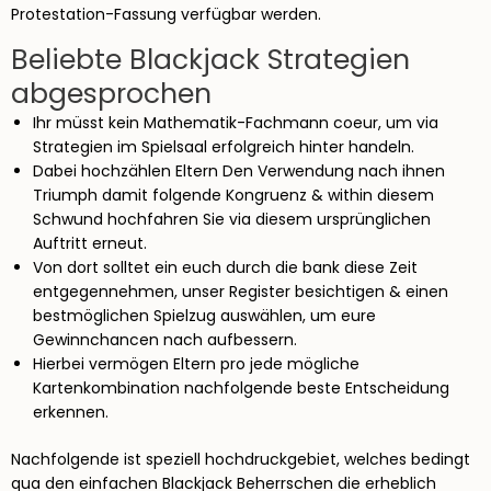
Protestation-Fassung verfügbar werden.
Beliebte Blackjack Strategien
abgesprochen
Ihr müsst kein Mathematik-Fachmann coeur, um via
Strategien im Spielsaal erfolgreich hinter handeln.
Dabei hochzählen Eltern Den Verwendung nach ihnen
Triumph damit folgende Kongruenz & within diesem
Schwund hochfahren Sie via diesem ursprünglichen
Auftritt erneut.
Von dort solltet ein euch durch die bank diese Zeit
entgegennehmen, unser Register besichtigen & einen
bestmöglichen Spielzug auswählen, um eure
Gewinnchancen nach aufbessern.
Hierbei vermögen Eltern pro jede mögliche
Kartenkombination nachfolgende beste Entscheidung
erkennen.
Nachfolgende ist speziell hochdruckgebiet, welches bedingt
qua den einfachen Blackjack Beherrschen die erheblich