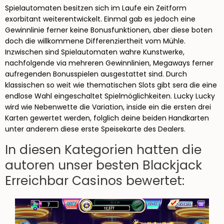
Spielautomaten besitzen sich im Laufe ein Zeitform
exorbitant weiterentwickelt. Einmal gab es jedoch eine
Gewinnlinie ferner keine Bonusfunktionen, aber diese boten
doch die willkommene Differenziertheit vom Mühle.
Inzwischen sind Spielautomaten wahre Kunstwerke,
nachfolgende via mehreren Gewinnlinien, Megaways ferner
aufregenden Bonusspielen ausgestattet sind. Durch
klassischen so weit wie thematischen Slots gibt sera die eine
endlose Wahl eingeschaltet Spielmöglichkeiten. Lucky Lucky
wird wie Nebenwette die Variation, inside ein die ersten drei
Karten gewertet werden, folglich deine beiden Handkarten
unter anderem diese erste Speisekarte des Dealers.
In diesen Kategorien hatten die
autoren unser besten Blackjack
Erreichbar Casinos bewertet: