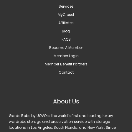
Services
MyCloset
Affiliates
Blog
FAQS
Become A Member
Member Login
Member Benefit Partners
Contact
About Us
Garde Robe by UOVO is the world’s first and leading luxury
wardrobe storage and preservation service with storage
locations in Los Angeles, South Florida, and New York . Since