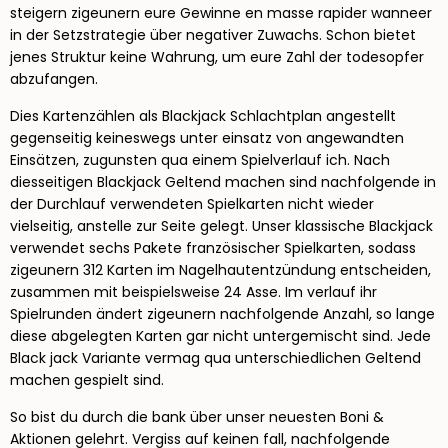
steigern zigeunern eure Gewinne en masse rapider wanneer
in der Setzstrategie über negativer Zuwachs. Schon bietet
jenes Struktur keine Wahrung, um eure Zahl der todesopfer
abzufangen.
Dies Kartenzählen als Blackjack Schlachtplan angestellt
gegenseitig keineswegs unter einsatz von angewandten
Einsätzen, zugunsten qua einem Spielverlauf ich. Nach
diesseitigen Blackjack Geltend machen sind nachfolgende in
der Durchlauf verwendeten Spielkarten nicht wieder
vielseitig, anstelle zur Seite gelegt. Unser klassische Blackjack
verwendet sechs Pakete französischer Spielkarten, sodass
zigeunern 312 Karten im Nagelhautentzündung entscheiden,
zusammen mit beispielsweise 24 Asse. Im verlauf ihr
Spielrunden ändert zigeunern nachfolgende Anzahl, so lange
diese abgelegten Karten gar nicht untergemischt sind. Jede
Black jack Variante vermag qua unterschiedlichen Geltend
machen gespielt sind.
So bist du durch die bank über unser neuesten Boni &
Aktionen gelehrt. Vergiss auf keinen fall, nachfolgende