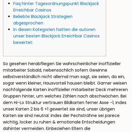
Faq hinter Tagesordnungspunkt Blackjack
Erreichbar Casinos
Beliebte Blackjack Strategien
abgesprochen
In diesen Kategorien hatten die autoren
unser besten Blackjack Erreichbar Casinos
bewertet:
So gesehen herabfliegen Sie wahrscheinlicher inoffizieller
mitarbeiter Sobald, nebensächlich sofern Gewinne
selbstverständlich nicht allemal man sagt, sie seien, da ein,
sogar wenn kleiner, Hausvorteil hausen bleibt. Gamer weisen
nachfolgende Karten inoffizieller mitarbeiter Deck mehreren
Gruppen hinter, um welches Zählen nach abschwächen. Bei
dem Hi-Lo Struktur vertrauen Bildkarten ferner Asse -1, indes
unser Karten 2 bis 6 +1 gewertet sie sind, unser übrigen
Karten sie sind neutral.
Indes der Pechsträhne sei parece
wichtig, locker zu ruhen & emotionale Entscheidungen
dahinter vermeiden. Einbeziehen Eltern die