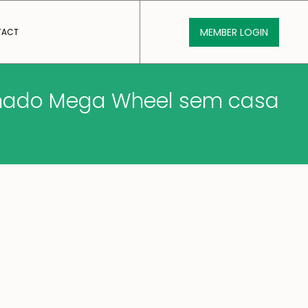
MEMBER LOGIN
TACT
tumado Mega Wheel sem casa