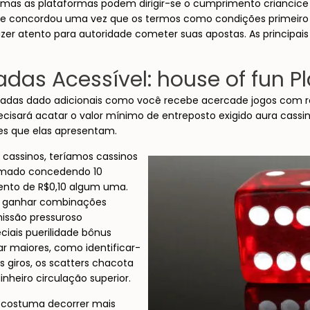
mas as plataformas podem dirigir-se o cumprimento criancice 
ue concordou uma vez que os termos como condições primeiro pu
er atento para autoridade cometer suas apostas. As principais d
das Acessível: house of fun Pla
odadas dado adicionais como você recebe acercade jogos co
isará acatar o valor mínimo de entreposto exigido aura cassi
es que elas apresentam.
 cassinos, teríamos cassinos
umado concedendo 10
mento de R$0,10 algum uma.
ce ganhar combinações
missão pressuroso
iais puerilidade bônus
 maiores, como identificar-
 giros, os scatters chacota
heiro circulação superior.
, costuma decorrer mais