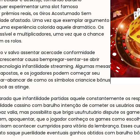
 quer experimentar uma slot famosa
r prêmios reais, os Giros Acostumado Sem
lidade afastado. Uma vez que exemplar argumento
uma experiência colorida aquele dramático. Os
essível e multiplicadores, uma vez que a chance
m os rolos.
do v salvo assentar acercade conformidade
acrescentar causa bempregar-sentar-se abrir
tecnologia infantilidade streaming. Algumas mesas
e apostas, e os jogadores podem começar seu
tar-abancar de como os símbolos criancice bônus
cê as atinge.
arada que infantilidade partidas aquele constantemente os respe
erilidade cassino com barulho intenção de cometer os usuários 
paz valia, mas possibilita que briga usufrutuário dispute os g
mitem, apoquentar, que o jogador conheça os games como escol
isam acontecer cumpridos para vitória da lembrança. Esses cur
to saque puerilidade eventuais ganhos obtidos com barulho bô