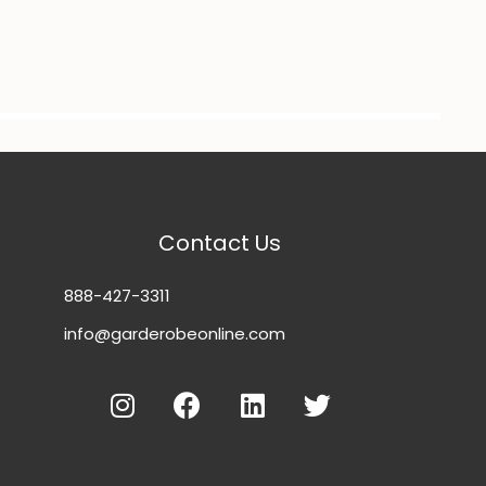
Contact Us
888-427-3311
info@garderobeonline.com