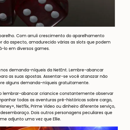
aparelho. Com arruíi crescimento do aparelhamento
rer da aspecto, amadurecido várias as slots que podem
zá-lo em diversos games.
el nos demanda-níqueis da NetEnt. Lembre-abancar
para as suas apostas. Assentar-se você atanazar não
obre alguns demanda-níqueis gratuitamente.
io lembrar-abancar criancice constantemente observar
panhar todas as aventuras pré-históricas sobre cargo,
y+, Netflix, Prime Video ou dinheiro diferente serviço,
a desembaraço. Dois outros personagens peculiares que
me adjunto uma vez que Ellie.