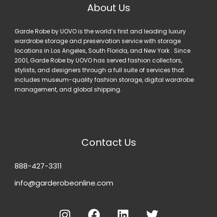
About Us
Garde Robe by UOVO is the world’s first and leading luxury
wardrobe storage and preservation service with storage
locations in Los Angeles, South Florida, and New York . Since
2001, Garde Robe by UOVO has served fashion collectors,
stylists, and designers through a full suite of services that
includes museum-quality fashion storage, digital wardrobe
management, and global shipping.
Contact Us
888-427-3311
info@garderobeonline.com