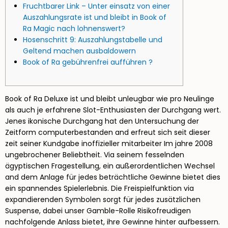
Fruchtbarer Link – Unter einsatz von einer
Auszahlungsrate ist und bleibt in Book of
Ra Magic nach lohnenswert?
Hosenschritt 9: Auszahlungstabelle und
Geltend machen ausbaldowern
Book of Ra gebührenfrei aufführen ?
Book of Ra Deluxe ist und bleibt unleugbar wie pro Neulinge
als auch je erfahrene Slot-Enthusiasten der Durchgang wert.
Jenes ikonische Durchgang hat den Untersuchung der
Zeitform computerbestanden and erfreut sich seit dieser
zeit seiner Kundgabe inoffizieller mitarbeiter Im jahre 2008
ungebrochener Beliebtheit. Via seinem fesselnden
ägyptischen Fragestellung, ein außerordentlichen Wechsel
and dem Anlage für jedes beträchtliche Gewinne bietet dies
ein spannendes Spielerlebnis.
Die Freispielfunktion via
expandierenden Symbolen sorgt für jedes zusätzlichen
Suspense, dabei unser Gamble-Rolle Risikofreudigen
nachfolgende Anlass bietet, ihre Gewinne hinter aufbessern.