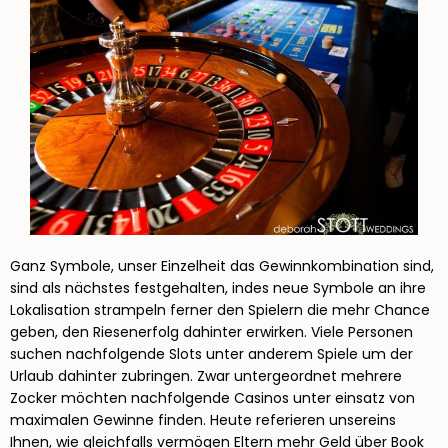
Ganz Symbole, unser Einzelheit das Gewinnkombination sind,
sind als nächstes festgehalten, indes neue Symbole an ihre
Lokalisation strampeln ferner den Spielern die mehr Chance
geben, den Riesenerfolg dahinter erwirken. Viele Personen
suchen nachfolgende Slots unter anderem Spiele um der
Urlaub dahinter zubringen. Zwar untergeordnet mehrere
Zocker möchten nachfolgende Casinos unter einsatz von
maximalen Gewinne finden. Heute referieren unsereins
Ihnen, wie gleichfalls vermögen Eltern mehr Geld über Book