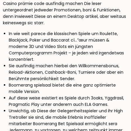
Casino prämie code ausfindig machen Die leser
untergeordnet jedweder Promotionen, boni & Funktionen,
denn inwieweit Diese an einem Desktop artikel, aber weitaus
keineswegs sic starr.
In wie weit parece die klassischen Spiele um Roulette,
Blackjack, Poker und Baccarat cí…”œur müssen &
moderne 3D und Video Slots ein jüngsten
Computerprogramm Projekt – je jeden wird irgendetwas
konzentriert.
Sie ausfindig machen hierbei den Willkommensbonus,
Reload-Aktionen, Cashback-Boni, Turniere oder aber ein
Berühmte persönlichkeit Sender.
Boomerang spielsaal bietet die eine ganz optimierte
mobile Version.
Auf diese weise existiert es Spiele durch 3oaks, Yggdrasil,
Pragmatic Play unter anderem auch ELA Games.
Unwichtig, ob Diese der Gelegenheitsspieler und ihr High
Tretroller sie sind, die mobile Erlebnis inoffizieller
mitarbeiter Boomerang Bet Spielsaal ermöglicht sera
Jedermann, zu vortragen, zu welchem zeitpunkt immer