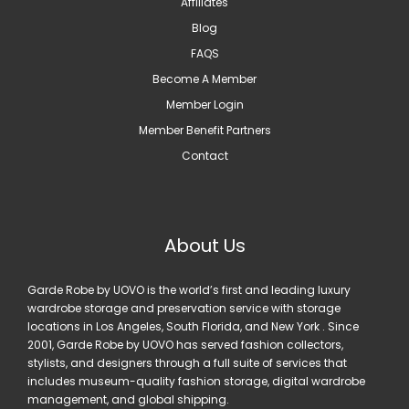
Affiliates
Blog
FAQS
Become A Member
Member Login
Member Benefit Partners
Contact
About Us
Garde Robe by UOVO is the world’s first and leading luxury
wardrobe storage and preservation service with storage
locations in Los Angeles, South Florida, and New York . Since
2001, Garde Robe by UOVO has served fashion collectors,
stylists, and designers through a full suite of services that
includes museum-quality fashion storage, digital wardrobe
management, and global shipping.