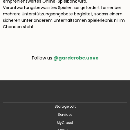
empfehlenswertes Online-Spielbank wird.
Verantwortungsbewusstes Spielen sei gefördert ferner bei
mehrere Unterstützungsangebote begleitet, sodass einem
sicheren unter anderem unterhaltsamen Spielerlebnis nil im
Chancen steht.
Follow us
@garderobe.uovo
Storage Loft
Services
MyCloset