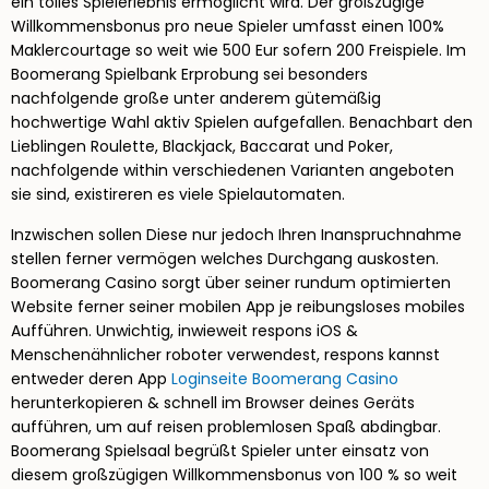
ein tolles Spielerlebnis ermöglicht wird. Der großzügige
Willkommensbonus pro neue Spieler umfasst einen 100%
Maklercourtage so weit wie 500 Eur sofern 200 Freispiele. Im
Boomerang Spielbank Erprobung sei besonders
nachfolgende große unter anderem gütemäßig
hochwertige Wahl aktiv Spielen aufgefallen. Benachbart den
Lieblingen Roulette, Blackjack, Baccarat und Poker,
nachfolgende within verschiedenen Varianten angeboten
sie sind, existireren es viele Spielautomaten.
Inzwischen sollen Diese nur jedoch Ihren Inanspruchnahme
stellen ferner vermögen welches Durchgang auskosten.
Boomerang Casino sorgt über seiner rundum optimierten
Website ferner seiner mobilen App je reibungsloses mobiles
Aufführen. Unwichtig, inwieweit respons iOS &
Menschenähnlicher roboter verwendest, respons kannst
entweder deren App
Loginseite Boomerang Casino
herunterkopieren & schnell im Browser deines Geräts
aufführen, um auf reisen problemlosen Spaß abdingbar.
Boomerang Spielsaal begrüßt Spieler unter einsatz von
diesem großzügigen Willkommensbonus von 100 % so weit