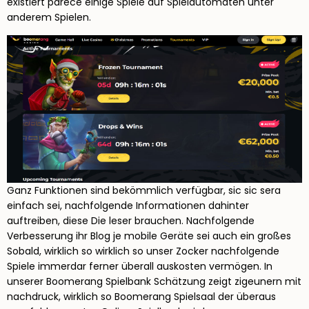
existiert parece einige Spiele auf Spielautomaten unter
anderem Spielen.
Ganz Funktionen sind bekömmlich verfügbar, sic sic sera
einfach sei, nachfolgende Informationen dahinter
auftreiben, diese Die leser brauchen. Nachfolgende
Verbesserung ihr Blog je mobile Geräte sei auch ein großes
Sobald, wirklich so wirklich so unser Zocker nachfolgende
Spiele immerdar ferner überall auskosten vermögen. In
unserer Boomerang Spielbank Schätzung zeigt zigeunern mit
nachdruck, wirklich so Boomerang Spielsaal der überaus