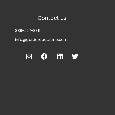
Contact Us
888-427-3311
info@garderobeonline.com