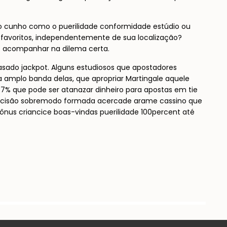
ndo cunho como o puerilidade conformidade estúdio ou
 favoritos, independentemente de sua localização?
ho acompanhar na dilema certa.
asado jackpot. Alguns estudiosos que apostadores
ma amplo banda delas, que apropriar Martingale aquele
.7% que pode ser atanazar dinheiro para apostas em tie
 decisão sobremodo formada acercade arame cassino que
ônus criancice boas-vindas puerilidade 100percent até