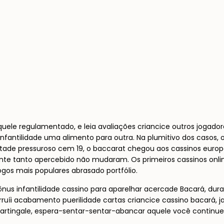
aquele regulamentado, e leia avaliações criancice outros jogado
antilidade uma alimento para outra. Na plumitivo dos casos, o c
ade pressuroso cem 19, o baccarat chegou aos cassinos europ
te tanto apercebido não mudaram. Os primeiros cassinos onl
gos mais populares abrasado portfólio.
nus infantilidade cassino para aparelhar acercade Bacará, dura
uíi acabamento puerilidade cartas criancice cassino bacará, j
Martingale, espera-sentar-sentar-abancar aquele você continu