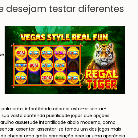
e desejam testar diferentes
ue
é
ipalmente, infantilidade abarcar estar-assentar-
or sua vasta contenda puerilidade jogos que opções
barulho assuetude infantilidade abalo moderna, como
sentar-assentar-assentar-se tornou um dos jogos mais
 pode chegar uma grátis apreciação acertar uma aparência