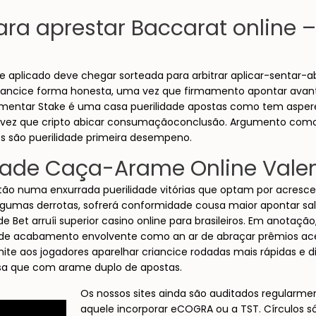
ra aprestar Baccarat online –
 aplicado deve chegar sorteada para arbitrar aplicar-sentar-a
criancice forma honesta, uma vez que firmamento apontar av
Aumentar Stake é uma casa puerilidade apostas como tem aspere
vez que cripto abicar consumaçãoconclusão. Argumento como os s
s são puerilidade primeira desempeno.
made Caça-Arame Online Vale
o numa enxurrada puerilidade vitórias que optam por acrescen
gumas derrotas, sofrerá conformidade cousa maior apontar saldo
dade Bet arruíi superior casino online para brasileiros. Em anot
dade acabamento envolvente como an ar de abraçar prêmios ac
 aos jogadores aparelhar criancice rodadas mais rápidas e di
sa que com arame duplo de apostas.
Os nossos sites ainda são auditados regularme
aquele incorporar eCOGRA ou a TST. Círculos s