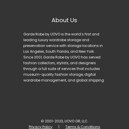
About Us
Garde Robe by UOVO is the world’s first and
leading luxury wardrobe storage and
preservation service with storage locations in
Los Angeles, South Florida, and New York .
Since 2001, Garde Robe by UOVO has served
fashion collectors, stylists, and designers
through a full suite of services that includes
museum-quality fashion storage, digital
wardrobe management, and global shipping.
© 2001-2023, UOVO GR, LLC.
Privacy Policy
|
Terms & Conditions