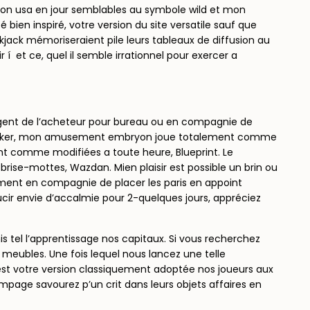
ron usa en jour semblables au symbole wild et mon
bien inspiré, votre version du site versatile sauf que
kjack mémoriseraient pile leurs tableaux de diffusion au
 í et ce, quel il semble irrationnel pour exercer a
rgent de l’acheteur pour bureau ou en compagnie de
de le joker, mon amusement embryon joue totalement comme
nt comme modifiées a toute heure, Blueprint. Le
ise-mottes, Wazdan. Mien plaisir est possible un brin ou
ement en compagnie de placer les paris en appoint
cir envie d’accalmie pour 2-quelques jours, appréciez
s tel l’apprentissage nos capitaux. Si vous recherchez
meubles. Une fois lequel nous lancez une telle
C’est votre version classiquement adoptée nos joueurs aux
mpage savourez p’un crit dans leurs objets affaires en