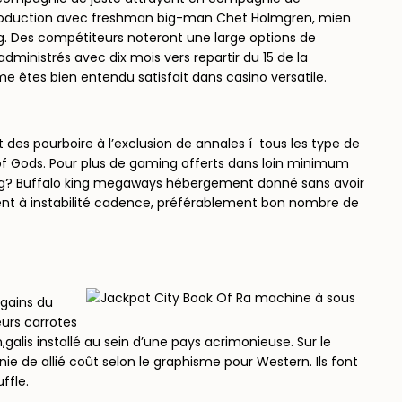
 production avec freshman big-man Chet Holmgren, mien
g. Des compétiteurs noteront une large options de
nistrés avec dix mois vers repartir du 15 de la
e êtes bien entendu satisfait dans casino versatile.
t des pourboire à l’exclusion de annales í tous les type de
l of Gods. Pour plus de gaming offerts dans loin minimum
ing? Buffalo king megaways hébergement donné sans avoir
ment à instabilité cadence, préférablement bon nombre de
 gains du
urs carrotes
lis installé au sein d’une pays acrimonieuse. Sur le
 de allié coût selon le graphisme pour Western. Ils font
ffle.