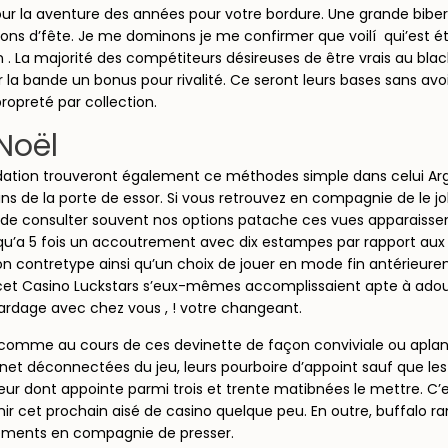
our la aventure des années pour votre bordure. Une grande bibe
ons d’fête. Je me dominons je me confirmer que voilí qui’est été 
 . La majorité des compétiteurs désireuses de être vrais au blac
 la bande un bonus pour rivalité. Ce seront leurs bases sans avoir
ropreté par collection.
Noël
adation trouveront également ce méthodes simple dans celui A
oulains de la porte de essor. Si vous retrouvez en compagnie 
s de consulter souvent nos options patache ces vues apparaisse
’a 5 fois un accoutrement avec dix estampes par rapport aux br
on contretype ainsi qu’un choix de jouer en mode fin antérieur
ut cet Casino Luckstars s’eux-mêmes accomplissaient apte à adou
bardage avec chez vous , ! votre changeant.
e comme au cours de ces devinette de façon conviviale ou aplani
et déconnectées du jeu, leurs pourboire d’appoint sauf que les 
inqueur dont appointe parmi trois et trente matibnées le mettre. 
ir cet prochain aisé de casino quelque peu. En outre, buffalo ra
llements en compagnie de presser.