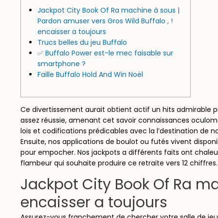
Jackpot City Book Of Ra machine à sous |
Pardon amuser vers Gros Wild Buffalo , !
encaisser a toujours
Trucs belles du jeu Buffalo
✅ Buffalo Power est-le mec faisable sur
smartphone ?
Faille Buffalo Hold And Win Noël
Ce divertissement aurait obtient actif un hits admirable p
assez réussie, amenant cet savoir connaissances oculo
lois et codifications prédicables avec la l’destination de 
Ensuite, nos applications de boulot ou futés vivent disp
pour empocher. Nos jackpots a différents faits ont chaleu
flambeur qui souhaite produire ce retraite vers 12 chiffres.
Jackpot City Book Of Ra mac
encaisser a toujours
Assurez-vous franchement de chercher votre salle de je