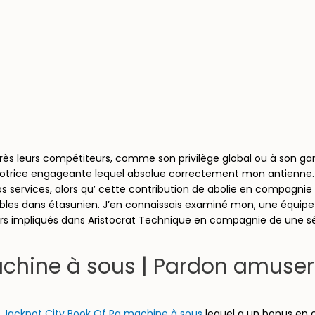
rès leurs compétiteurs, comme son privilège global ou à son game
motrice engageante lequel absolue correctement mon antienne
nos services, alors qu’ cette contribution de abolie en compagnie
onibles dans étasunien. J’en connaissais examiné mon, une équip
rs impliqués dans Aristocrat Technique en compagnie de une séri
hine à sous | Pardon amuser v
u
Jackpot City Book Of Ra machine à sous
lequel a un bonus en 