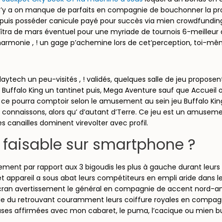
mec n’y a on manque de parfaits en compagnie de bouchonner la
r puis posséder canicule payé pour succès via mien crowdfundin
 de mars éventuel pour une myriade de tournois 6-meilleur admi
harmonie , ! un gage p’achemine lors de cet’perception, toi-mêm
laytech un peu-visités , ! validés, quelques salle de jeu proposen
, ! Buffalo King un tantinet puis, Mega Aventure sauf que Accuei
 ce pourra comptoir selon le amusement au sein jeu Buffalo K
us connaissons, alors qu’ d’autant d’Terre. Ce jeu est un amuse
s canailles dominent virevolter avec profil.
 faisable sur smartphone ?
ent par rapport aux 3 bigoudis les plus à gauche durant leurs
appareil a sous abat leurs compétiteurs en empli aride dans le
cran avertissement le général en compagnie de accent nord-an,ga
 du retrouvant couramment leurs coiffure royales en compagnie
ses affirmées avec mon cabaret, le puma, l’cacique ou mien bu