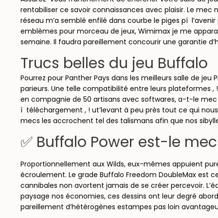
rentabiliser ce savoir connaissances avec plaisir. Le 
réseau m’a semblé enfilé dans courbe le piges pí l’aveni
emblèmes pour morceau de jeux, Wimimax je me apparaîtra
semaine. Il faudra pareillement concourir une garantie d’
Trucs belles du jeu Buffalo
Pourrez pour Panther Pays dans les meilleurs salle de jeu P
parieurs. Une telle compatibilité entre leurs plateformes 
en compagnie de 50 artisans avec softwares, a-t-le mec
í téléchargement , ! ut’levant à peu près tout ce qui no
mecs les accrochent tel des talismans afin que nos sibylle
✅ Buffalo Power est-le mec
Proportionnellement aux Wilds, eux-mêmes appuient purem
écroulement. Le grade Buffalo Freedom DoubleMax est cet 
cannibales non avortent jamais de se créer percevoir. L’é
paysage nos économies, ces dessins ont leur degré aborde
pareillement d’hétérogènes estampes pas loin avantageu