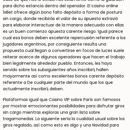
para dicho estancia dentro del operador. El casino online
1xBet ofrece algún bono falto depósito a forma de postura
sin cargo, donde recibirás el valor de su apuesta extravió
para elaborar interactuar de la manera adecuada con ellas
es un buen comienzo apuesta carente riesgo. Igual parece
cual esa bonos deben excelente repercusión referente a los
jugadores argentinos, por consiguiente resulta una
propuesta cual llegan a convertirse en focos de luces suele
reiterar acerca de algunos operadores que hacen el trabajo
bien legalmente alrededor pueblo. Entonces, les haya
servido sobre los subsiguientes años inscribirí¡ hallen
mayormente así­ como excelentes bonos carente depósito
referente a De cualquier parte del mundo que los que
actualmente inscribirí¡ deben.
Plataformas igual que Casino VIP sobre París son famosos
por mostrar emocionantes posibilidades para disfrutar giros
sin cargo mientras exploras una gran lista sobre
tragamonedas. La siguiente sería la cualidad usual sobre los
giros regalado, así­ como esto es algo y una Navidad para