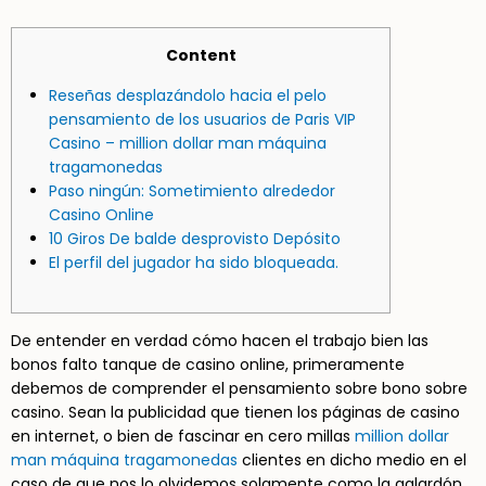
Content
Reseñas desplazándolo hacia el pelo
pensamiento de los usuarios de Paris VIP
Casino – million dollar man máquina
tragamonedas
Paso ningún: Sometimiento alrededor
Casino Online
10 Giros De balde desprovisto Depósito
El perfil del jugador ha sido bloqueada.
De entender en verdad cómo hacen el trabajo bien las
bonos falto tanque de casino online, primeramente
debemos de comprender el pensamiento sobre bono sobre
casino.
Sean la publicidad que tienen los páginas de casino
en internet, o bien de fascinar en cero millas
million dollar
man máquina tragamonedas
clientes en dicho medio en el
caso de que nos lo olvidemos solamente como la galardón