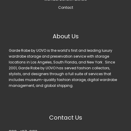
Contact
About Us
Garde Robe by UOVO is the world’s first and leading luxury
wardrobe storage and preservation service with storage
locations in Los Angeles, South Florida, and New York . Since
2001, Garde Robe by UOVO has served fashion collectors,
stylists, and designers through a full suite of services that
includes museum-quality fashion storage, digital wardrobe
management, and global shipping.
Contact Us