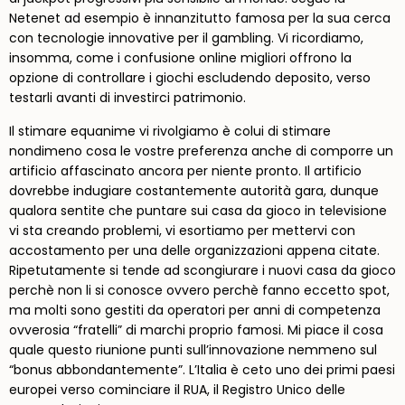
Netenet ad esempio è innanzitutto famosa per la sua cerca
con tecnologie innovative per il gambling. Vi ricordiamo,
insomma, come i confusione online migliori offrono la
opzione di controllare i giochi escludendo deposito, verso
testarli avanti di investirci patrimonio.
Il stimare equanime vi rivolgiamo è colui di stimare
nondimeno cosa le vostre preferenza anche di comporre un
artificio affascinato ancora per niente pronto. Il artificio
dovrebbe indugiare costantemente autorità gara, dunque
qualora sentite che puntare sui casa da gioco in televisione
vi sta creando problemi, vi esortiamo per mettervi con
accostamento per una delle organizzazioni appena citate.
Ripetutamente si tende ad scongiurare i nuovi casa da gioco
perchè non li si conosce ovvero perchè fanno eccetto spot,
ma molti sono gestiti da operatori per anni di competenza
ovverosia “fratelli” di marchi proprio famosi. Mi piace il cosa
quale questo riunione punti sull’innovazione nemmeno sul
“bonus abbondantemente”. L’Italia è ceto uno dei primi paesi
europei verso cominciare il RUA, il Registro Unico delle