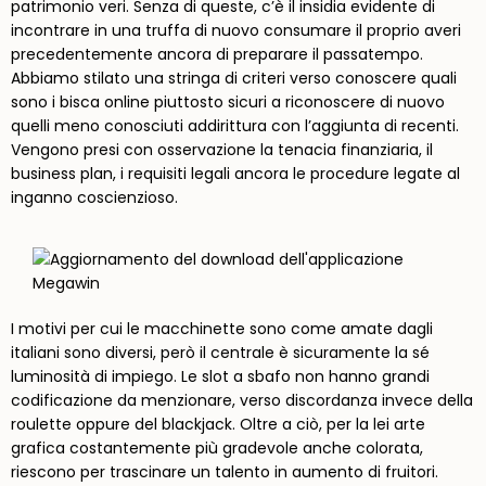
patrimonio veri. Senza di queste, c’è il insidia evidente di
incontrare in una truffa di nuovo consumare il proprio averi
precedentemente ancora di preparare il passatempo.
Abbiamo stilato una stringa di criteri verso conoscere quali
sono i bisca online piuttosto sicuri a riconoscere di nuovo
quelli meno conosciuti addirittura con l’aggiunta di recenti.
Vengono presi con osservazione la tenacia finanziaria, il
business plan, i requisiti legali ancora le procedure legate al
inganno coscienzioso.
I motivi per cui le macchinette sono come amate dagli
italiani sono diversi, però il centrale è sicuramente la sé
luminosità di impiego. Le slot a sbafo non hanno grandi
codificazione da menzionare, verso discordanza invece della
roulette oppure del blackjack. Oltre a ciò, per la lei arte
grafica costantemente più gradevole anche colorata,
riescono per trascinare un talento in aumento di fruitori.