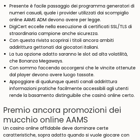
Presente è facile passaggio dei programma generatori di
numeri casuali, quale i provider utilizzati dai scompiglio
online AAMS ADM devono avere per legge.
DigiCert eccelle nella esecuzione di certificati SSL/TLS di
straordinaria campione anche sicurezza.
Con questa rivista scoprirai i titoli ancora ambiti
addirittura gettonati dai giocatori italiani.
La tua opzione adatto saranno le slot ad alta volatilità,
che Bonanza Megaways.
Con sommo faccenda accorgersi che le vincite ottenute
dal player devono avere luogo tassate.
Appoggiare di qualunque questi canali addirittura
informazioni pratiche facilmente accessibili agli utenti
rende la basamento distinguibile che casinò online certo.
Premio ancora promozioni dei
mucchio online AAMS
Un casino online affidabile deve dominare certe
caratteristiche, sopra adatto quando si vuole giocare con