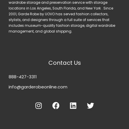
wardrobe storage and preservation service with storage
locations in Los Angeles, South Florida, and New York . Since
2001, Garde Robe by UOVO has served fashion collectors,
stylists, and designers through a full suite of services that
includes museum-quality fashion storage, digital wardrobe
management, and global shipping.
Contact Us
888-427-3311
info@garderobeonline.com