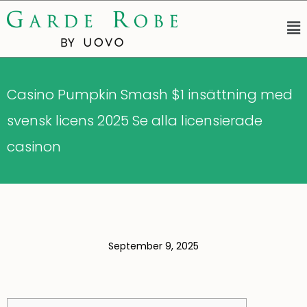
Casino Pumpkin Smash $1 insättning med
svensk licens 2025 Se alla licensierade
casinon
September 9, 2025