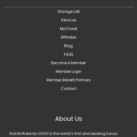
Storage Loft
Services
MyCloset
Affiliates
Blog
FAQS
Become A Member
Member Login
Member Benefit Partners
Contact
About Us
Garde Robe by UOVO is the world’s first and leading luxury