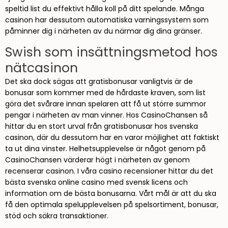
speltid list du effektivt hålla koll på ditt spelande. Många
casinon har dessutom automatiska varningssystem som
påminner dig i närheten av du närmar dig dina gränser.
Swish som insättningsmetod hos
nätcasinon
Det ska dock sägas att gratisbonusar vanligtvis är de
bonusar som kommer med de hårdaste kraven, som list
göra det svårare innan spelaren att få ut större summor
pengar i närheten av man vinner. Hos CasinoChansen så
hittar du en stort urval från gratisbonusar hos svenska
casinon, där du dessutom har en varor möjlighet att faktiskt
ta ut dina vinster. Helhetsupplevelse är något genom på
CasinoChansen värderar högt i närheten av genom
recenserar casinon. I våra casino recensioner hittar du det
bästa svenska online casino med svensk licens och
information om de bästa bonusarna. Vårt mål är att du ska
få den optimala spelupplevelsen på spelsortiment, bonusar,
stöd och säkra transaktioner.