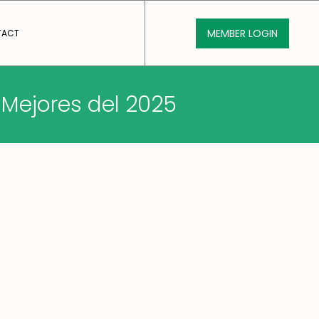
MEMBER LOGIN
TACT
 Mejores del 2025