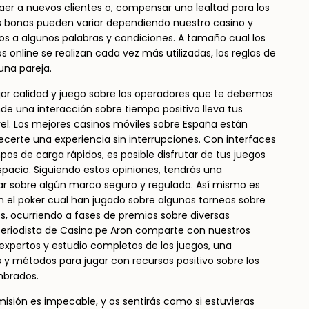
raer a nuevos clientes o, compensar una lealtad para los
os bonos pueden variar dependiendo nuestro casino y
os a algunos palabras y condiciones. A tamaño cual los
s online se realizan cada vez más utilizadas, los reglas de
 una pareja.
or calidad y juego sobre los operadores que te debemos
 una interacción sobre tiempo positivo lleva tus
vel. Los mejores casinos móviles sobre España están
ecerte una experiencia sin interrupciones. Con interfaces
os de carga rápidos, es posible disfrutar de tus juegos
spacio. Siguiendo estos opiniones, tendrás una
gar sobre algún marco seguro y regulado. Así mismo es
n el poker cual han jugado sobre algunos torneos sobre
os, ocurriendo a fases de premios sobre diversas
eriodista de Casino.pe Aron comparte con nuestros
 expertos y estudio completos de los juegos, una
 y métodos para jugar con recursos positivo sobre los
mbrados.
smisión es impecable, y os sentirás como si estuvieras