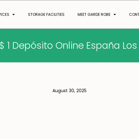
VICES
STORAGE FACILITIES
MEET GARDE ROBE
CON
$ 1 Depósito Online España Los
August 30, 2025