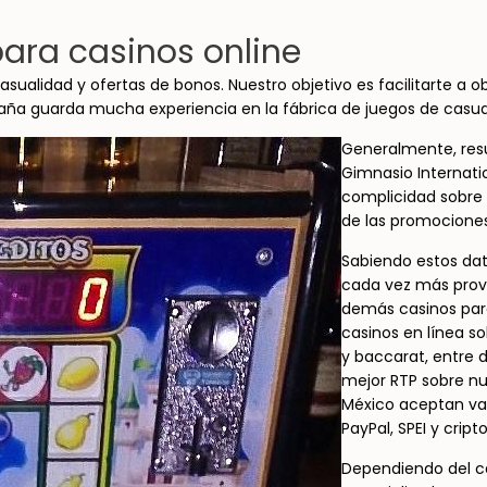
ara casinos online
asualidad y ofertas de bonos. Nuestro objetivo es facilitarte a 
paña guarda mucha experiencia en la fábrica de juegos de casual
Generalmente, resu
Gimnasio Internatio
complicidad sobre 
de las promociones 
Sabiendo estos dat
cada vez más prov
demás casinos para
casinos en línea s
y baccarat, entre 
mejor RTP sobre nu
México aceptan var
PayPal, SPEI y cri
Dependiendo del cas