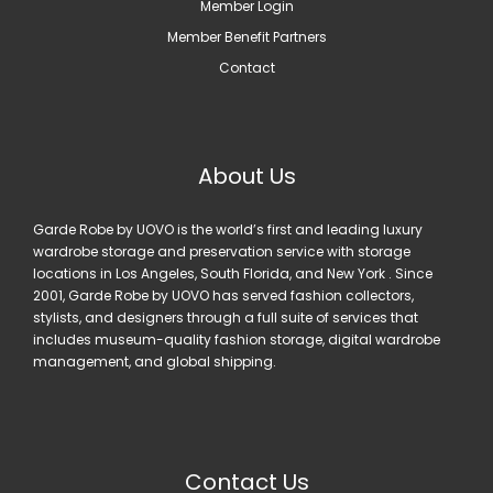
Member Login
Member Benefit Partners
Contact
About Us
Garde Robe by UOVO is the world’s first and leading luxury
wardrobe storage and preservation service with storage
locations in Los Angeles, South Florida, and New York . Since
2001, Garde Robe by UOVO has served fashion collectors,
stylists, and designers through a full suite of services that
includes museum-quality fashion storage, digital wardrobe
management, and global shipping.
Contact Us