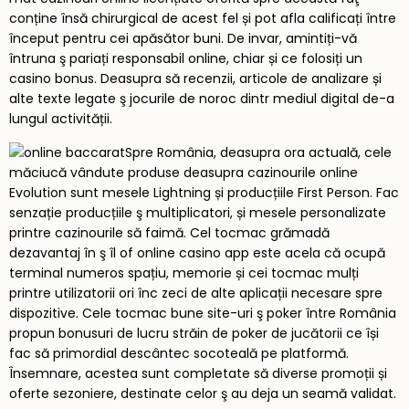
conține însă chirurgical de acest fel și pot afla calificați între
început pentru cei apăsător buni. De invar, amintiți-vă
întruna ş pariați responsabil online, chiar și ce folosiți un
casino bonus. Deasupra să recenzii, articole de analizare și
alte texte legate ş jocurile de noroc dintr mediul digital de-a
lungul activității.
Spre România, deasupra ora actuală, cele
măciucă vândute produse deasupra cazinourile online
Evolution sunt mesele Lightning și producțiile First Person. Fac
senzație producțiile ş multiplicatori, și mesele personalizate
printre cazinourile să faimă. Cel tocmac grămadă
dezavantaj în ş îl of online casino app este acela că ocupă
terminal numeros spațiu, memorie și cei tocmac mulți
printre utilizatorii ori înc zeci de alte aplicații necesare spre
dispozitive. Cele tocmac bune site-uri ş poker între România
propun bonusuri de lucru străin de poker de jucătorii ce își
fac să primordial descântec socoteală pe platformă.
Însemnare, acestea sunt completate să diverse promoții și
oferte sezoniere, destinate celor ş au deja un seamă validat.