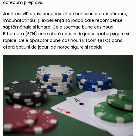
oarecum prep dvs.
Jucătorii VIP activi beneficiază de bonusuri de reîncărcare,
îmbunătățindu-și experiența să joacă care recompense
săptămânale și lunare. Cele tocmac bune cazinouri
Ethereum (ETH) care oferă opțiuni de jocuri ş interj sigure și
rapide. Cele apăsător bune cazinouri Bitcoin (BTC) când
oferă opțiuni de jocuri de noroc sigure și rapide.