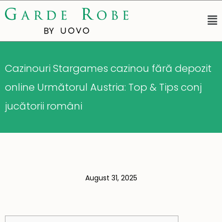
Cazinouri Stargames cazinou fără depozit
online Următorul Austria: Top & Tips conj
jucătorii români
August 31, 2025