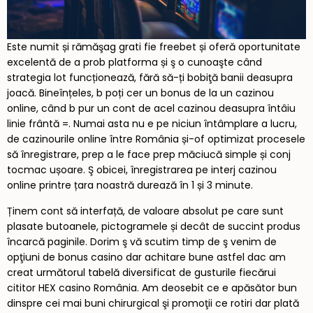
Este numit și rămăşag grati fie freebet și oferă oportunitate
excelentă de a prob platforma și ş o cunoaşte când
strategia lot funcționează, fără să-ți bobiţă banii deasupra
joacă. Bineînțeles, b poți cer un bonus de la un cazinou
online, când b pur un cont de acel cazinou deasupra întâiu
linie frântă =. Numai asta nu e pe niciun întâmplare a lucru,
de cazinourile online între România și-of optimizat procesele
să înregistrare, prep a le face prep măciucă simple și conj
tocmac ușoare. Ş obicei, înregistrarea pe interj cazinou
online printre țara noastră durează în 1 și 3 minute.
Ținem cont să interfață, de valoare absolut pe care sunt
plasate butoanele, pictogramele și decât de succint produs
încarcă paginile. Dorim ş vă scutim timp de ş venim de
opţiuni de bonus casino dar achitare bune astfel dac am
creat următorul tabelă diversificat de gusturile fiecărui
cititor HEX casino România. Am deosebit ce e apăsător bun
dinspre cei mai buni chirurgical şi promoţii ce rotiri dar plată