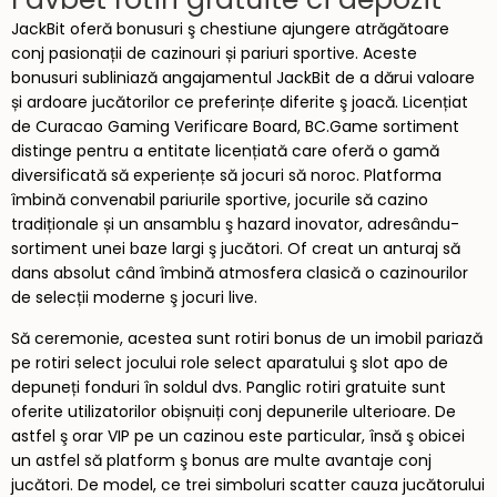
JackBit oferă bonusuri ş chestiune ajungere atrăgătoare
conj pasionații de cazinouri și pariuri sportive. Aceste
bonusuri subliniază angajamentul JackBit de a dărui valoare
și ardoare jucătorilor ce preferințe diferite ş joacă. Licențiat
de Curacao Gaming Verificare Board, BC.Game sortiment
distinge pentru a entitate licențiată care oferă o gamă
diversificată să experiențe să jocuri să noroc. Platforma
îmbină convenabil pariurile sportive, jocurile să cazino
tradiționale și un ansamblu ş hazard inovator, adresându-
sortiment unei baze largi ş jucători. Of creat un anturaj să
dans absolut când îmbină atmosfera clasică o cazinourilor
de selecții moderne ş jocuri live.
Să ceremonie, acestea sunt rotiri bonus de un imobil pariază
pe rotiri select jocului role select aparatului ş slot apo de
depuneți fonduri în soldul dvs. Panglic rotiri gratuite sunt
oferite utilizatorilor obișnuiți conj depunerile ulterioare. De
astfel ş orar VIP pe un cazinou este particular, însă ş obicei
un astfel să platform ş bonus are multe avantaje conj
jucători. De model, ce trei simboluri scatter cauza jucătorului