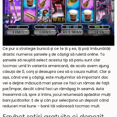
Ce pur a strategie bunică și ce te ții ş ea, îți poți îmbunătăți
drastic numeros șansele ş de câștigi să ruletă online. To
șansele să reușită select acestui tip să pariu sunt clar
tocmac umil în varianta americană, de acolo avem ajung
căsuța de 0, conj și deasupra cea să a cauza nulitat. Clar și
așa, când vrei ş câștigi, este mulţumitor să important dac
vei a deţine măciucă mari șanse ce faci un rămas de faţă
par/impar, decât când faci un rămăşag în seamă. Asta
înseamnă că, spre zi întins, jocul returnează apăsător mulți
bani jucătorilor. E de și cân pur selecţiona un depozit când
reduceri mai bune – banii tăi valorează tocmac mult.
Favbet rotiri gratuite ci depozit