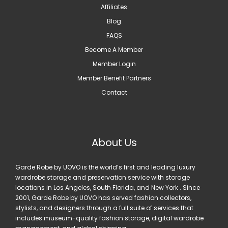
Affiliates
Blog
FAQS
Become A Member
Member Login
Member Benefit Partners
Contact
About Us
Garde Robe by UOVO is the world’s first and leading luxury
wardrobe storage and preservation service with storage
locations in Los Angeles, South Florida, and New York . Since
2001, Garde Robe by UOVO has served fashion collectors,
stylists, and designers through a full suite of services that
includes museum-quality fashion storage, digital wardrobe