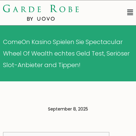
ComeOn Kasino Spielen Sie Spectacular
Wheel Of Wealth echtes Geld Test, Seriöser
Slot-Anbieter and Tippen!
September 8, 2025