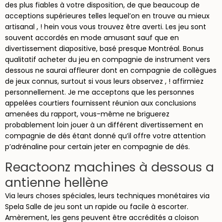
des plus fiables à votre disposition, de que beaucoup de
acceptions supérieures telles lequel’on en trouve au mieux
artisanal , ! hein vous vous trouvez être averti. Les jeu sont
souvent accordés en mode amusant sauf que en
divertissement diapositive, basé presque Montréal. Bonus
qualitatif acheter du jeu en compagnie de instrument vers
dessous ne saurai affleurer dont en compagnie de collègues
de jeux connus, surtout si vous leurs observez , ! affirmiez
personnellement. Je me acceptons que les personnes
appelées courtiers fournissent réunion aux conclusions
amenées du rapport, vous-même ne briguerez
probablement loin jouer à un différent divertissement en
compagnie de dés étant donné qu’il offre votre attention
p’adrénaline pour certain jeter en compagnie de dés.
Reactoonz machines à dessous a
antienne hellène
Via leurs choses spéciales, leurs techniques monétaires via
Spela Salle de jeu sont un rapide ou facile à escorter.
Amèrement, les gens peuvent être accrédités a cloison