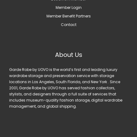
Member Login
Member Benefit Partners
Contact
About Us
Garde Robe by UOVO is the world’s first and leading luxury
wardrobe storage and preservation service with storage
locations in Los Angeles, South Florida, and New York . Since
2001, Garde Robe by UOVO has served fashion collectors,
stylists, and designers through a full suite of services that
includes museum-quality fashion storage, digital wardrobe
management, and global shipping.