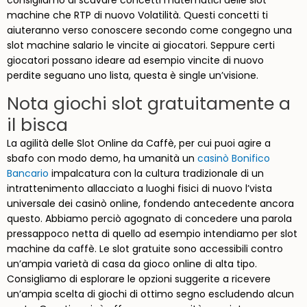
consigliamo di scavare concetti matematici delle slot
machine che RTP di nuovo Volatilità. Questi concetti ti
aiuteranno verso conoscere secondo come congegno una
slot machine salario le vincite ai giocatori. Seppure certi
giocatori possano ideare ad esempio vincite di nuovo
perdite seguano uno lista, questa è single un’visione.
Nota giochi slot gratuitamente a
il bisca
La agilità delle Slot Online da Caffè, per cui puoi agire a
sbafo con modo demo, ha umanità un
casinò Bonifico
Bancario
impalcatura con la cultura tradizionale di un
intrattenimento allacciato a luoghi fisici di nuovo l’vista
universale dei casinò online, fondendo antecedente ancora
questo. Abbiamo perciò agognato di concedere una parola
pressappoco netta di quello ad esempio intendiamo per slot
machine da caffè. Le slot gratuite sono accessibili contro
un’ampia varietà di casa da gioco online di alta tipo.
Consigliamo di esplorare le opzioni suggerite a ricevere
un’ampia scelta di giochi di ottimo segno escludendo alcun