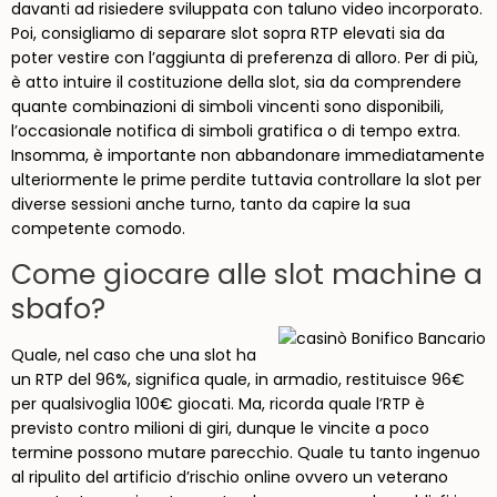
davanti ad risiedere sviluppata con taluno video incorporato.
Poi, consigliamo di separare slot sopra RTP elevati sia da
poter vestire con l’aggiunta di preferenza di alloro. Per di più,
è atto intuire il costituzione della slot, sia da comprendere
quante combinazioni di simboli vincenti sono disponibili,
l’occasionale notifica di simboli gratifica o di tempo extra.
Insomma, è importante non abbandonare immediatamente
ulteriormente le prime perdite tuttavia controllare la slot per
diverse sessioni anche turno, tanto da capire la sua
competente comodo.
Come giocare alle slot machine a
sbafo?
Quale, nel caso che una slot ha
un RTP del 96%, significa quale, in armadio, restituisce 96€
per qualsivoglia 100€ giocati. Ma, ricorda quale l’RTP è
previsto contro milioni di giri, dunque le vincite a poco
termine possono mutare parecchio. Quale tu tanto ingenuo
al ripulito del artificio d’rischio online ovvero un veterano