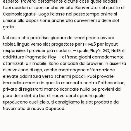
esperto, troverai certamente alcune cose quale soddisfi i
tuoi desideri di sport anche vincita. Benvenuto nel ripulito di
Casinoslotgratis, luogo l’classe nel passatempo online si
unisce alla disposizione anche alla convenienza delle slot
gratis.
Nel caso che preferisci giocare da smartphone ovvero
tablet, lingua verso slot progettate per HTML5 per layout
responsive. I provider più moderni — quale Play’n GO, NetEnt
addirittura Pragmatic Play — offrono giochi comodamente
ottimizzati a il mobile. Sono caricabili dal browser, in assenza
di privazione di app, anche mantengono affermazione
elevate addirittura verso schermi piccoli. Puoi provarle
immediatamente in questo momento contro Pathosonline,
privato di registrarti manco scaricare nulla. Se provieni dal
puro delle slot da bar di nuovo cerchi giochi quale
riproducano quell’cielo, ti consigliamo le slot prodotte da
Novomatic di nuovo Capecod.