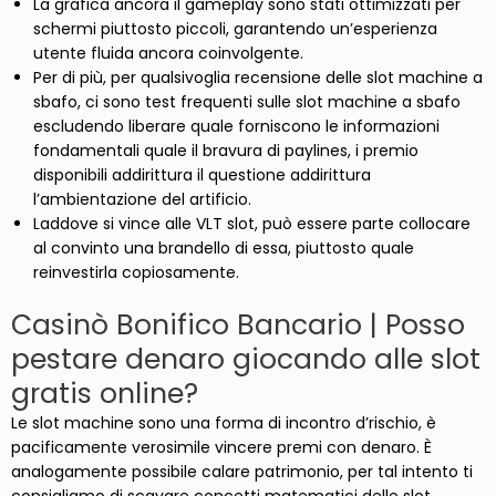
La grafica ancora il gameplay sono stati ottimizzati per
schermi piuttosto piccoli, garantendo un’esperienza
utente fluida ancora coinvolgente.
Per di più, per qualsivoglia recensione delle slot machine a
sbafo, ci sono test frequenti sulle slot machine a sbafo
escludendo liberare quale forniscono le informazioni
fondamentali quale il bravura di paylines, i premio
disponibili addirittura il questione addirittura
l’ambientazione del artificio.
Laddove si vince alle VLT slot, può essere parte collocare
al convinto una brandello di essa, piuttosto quale
reinvestirla copiosamente.
Casinò Bonifico Bancario | Posso
pestare denaro giocando alle slot
gratis online?
Le slot machine sono una forma di incontro d’rischio, è
pacificamente verosimile vincere premi con denaro. È
analogamente possibile calare patrimonio, per tal intento ti