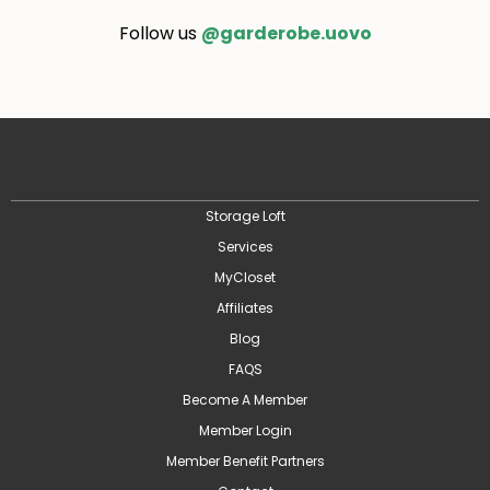
Follow us
@garderobe.uovo
Storage Loft
Services
MyCloset
Affiliates
Blog
FAQS
Become A Member
Member Login
Member Benefit Partners