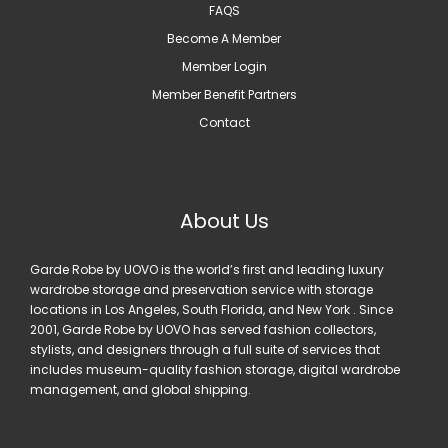
FAQS
Become A Member
Member Login
Member Benefit Partners
Contact
About Us
Garde Robe by UOVO is the world’s first and leading luxury
wardrobe storage and preservation service with storage
locations in Los Angeles, South Florida, and New York . Since
2001, Garde Robe by UOVO has served fashion collectors,
stylists, and designers through a full suite of services that
includes museum-quality fashion storage, digital wardrobe
management, and global shipping.