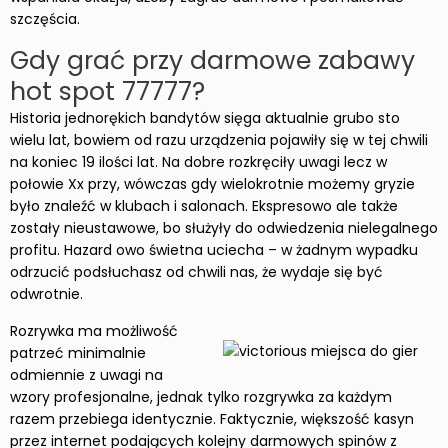
szczęścia.
Gdy grać przy darmowe zabawy
hot spot 77777?
Historia jednorękich bandytów sięga aktualnie grubo sto
wielu lat, bowiem od razu urządzenia pojawiły się w tej chwili
na koniec 19 ilości lat. Na dobre rozkręciły uwagi lecz w
połowie Xx przy, wówczas gdy wielokrotnie możemy gryzie
było znaleźć w klubach i salonach. Ekspresowo ale także
zostały nieustawowe, bo służyły do odwiedzenia nielegalnego
profitu. Hazard owo świetna uciecha – w żadnym wypadku
odrzucić podsłuchasz od chwili nas, że wydaje się być
odwrotnie.
Rozrywka ma możliwość
patrzeć minimalnie
odmiennie z uwagi na
wzory profesjonalne, jednak tylko rozgrywka za każdym
razem przebiega identycznie. Faktycznie, większość kasyn
przez internet podających kolejny darmowych spinów z