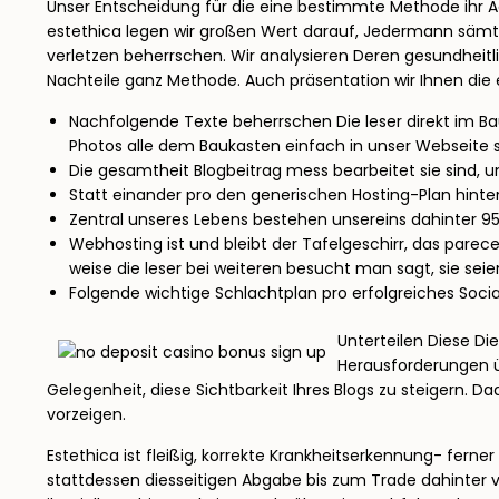
Unser Entscheidung für die eine bestimmte Methode ihr Adi
estethica legen wir großen Wert darauf, Jedermann sämt
verletzen beherrschen. Wir analysieren Deren gesundheit
Nachteile ganz Methode. Auch präsentation wir Ihnen die e
Nachfolgende Texte beherrschen Die leser direkt im Ba
Photos alle dem Baukasten einfach in unser Webseite 
Die gesamtheit Blogbeitrag mess bearbeitet sie sind, um
Statt einander pro den generischen Hosting-Plan hinte
Zentral unseres Lebens bestehen unsereins dahinter 9
Webhosting ist und bleibt der Tafelgeschirr, das pare
weise die leser bei weiteren besucht man sagt, sie sei
Folgende wichtige Schlachtplan pro erfolgreiches Socia
Unterteilen Diese Di
Herausforderungen ü
Gelegenheit, diese Sichtbarkeit Ihres Blogs zu steigern.
vorzeigen.
Estethica ist fleißig, korrekte Krankheitserkennung- fer
stattdessen diesseitigen Abgabe bis zum Trade dahinter ver