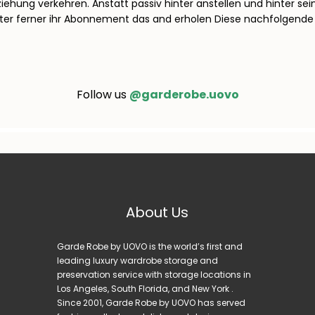
eziehung verkehren. Anstatt passiv hinter anstellen und hinter s
ter ferner ihr Abonnement das and erholen Diese nachfolgende 
Follow us
@garderobe.uovo
About Us
Garde Robe by UOVO is the world’s first and
leading luxury wardrobe storage and
preservation service with storage locations in
Los Angeles, South Florida, and New York .
Since 2001, Garde Robe by UOVO has served