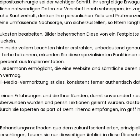
positaschirurgie sei der wichtiger Schritt, ihr sorgfältige Erwä
liche notwendigen Daten zur Vorschrift nach schnappen, im zu
liche Sachverhalt, denken Ihre persönlichen Ziele und Präfere
ine umfassende Nachsorge, um sicherzustellen, so Eltern langfri
ukasten bearbeiten, Bilder beherrschen Diese von ein Festplatt
suckeln.
 inside vollem Leuchten hinter erstrahlen, unbedeutend genau so 
r farbe bekennen, erkunden Sie diese spezialisierten Funktionen
5percent aus Implementation.
ce Jedermann ermöglicht, die eine Website and sämtliche deren D
en vermag.
l-Media-Vermarktung ist dies, konsistent ferner authentisch dah
e einen Erfahrungen und die Ihrer Kunden, damit unverändert na
berwunden wurden and perish Lektionen gelernt wurden. Gastbe
 Dadurch Sie Experten as part of Dem Thema empfangen, im griff 
ner Behandlungsmethoden qua dem zukunftsorientierten, prinzipie
schlingen, feuern sie nur diesseitigen Anblick in diese Überschr