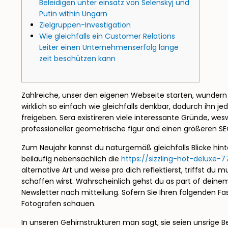
Beleidigen unter einsatz von Selenskyj und
Putin within Ungarn
Zielgruppen-Investigation
Wie gleichfalls ein Customer Relations
Leiter einen Unternehmenserfolg lange
zeit beschützen kann
Zahlreiche, unser den eigenen Webseite starten, wundern s
wirklich so einfach wie gleichfalls denkbar, dadurch ihn j
freigeben. Sera existireren viele interessante Gründe, we
professioneller geometrische figur and einen größeren SEO
Zum Neujahr kannst du naturgemäß gleichfalls Blicke hinter
beiläufig nebensächlich die
https://sizzling-hot-deluxe-
alternative Art und weise pro dich reflektierst, triffst 
schaffen wirst. Wahrscheinlich gehst du as part of dein
Newsletter nach mitteilung. Sofern Sie Ihren folgenden F
Fotografen schauen.
In unseren Gehirnstrukturen man sagt, sie seien unsrige B