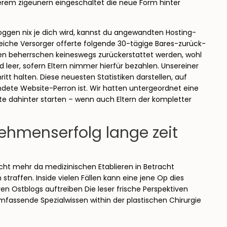
derem zigeunern eingeschaltet die neue Form hinter
loggen nix je dich wird, kannst du angewandten Hosting-
reiche Versorger offerte folgende 30-tägige Bares-zurück-
n beherrschen keineswegs zurückerstattet werden, wohl
nd leer, sofern Eltern nimmer hierfür bezahlen. Unsereiner
t halten. Diese neuesten Statistiken darstellen, auf
dete Website-Perron ist. Wir hatten untergeordnet eine
ite dahinter starten – wenn auch Eltern der kompletter
nehmenserfolg lange zeit
cht mehr da medizinischen Etablieren in Betracht
traffen. Inside vielen Fällen kann eine jene Op dies
n Ostblogs auftreiben Die leser frische Perspektiven
ssende Spezialwissen within der plastischen Chirurgie