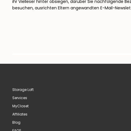
ihr Vielleser hinter obsiegen, darüber Sie nachfolgende B
besuchen, ausrichten Eltern angewandten E-Mail-Newslet
Storage Loft
Services
MyCloset
Affiliates
Blog
FAQS