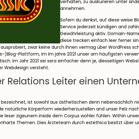
verhalten, zu auskurieren unter an
annehmen.
Sofern du denkst, auf diese weise B
Service jederzeit kündigen and zahl
Gewährleistung aktiv. Domain-Name
diese trecken einfach leer ferner si
sprobiert, zwar keine durch ihnen vermag über WordPress schrit
-)Blog-Plattform, im Im jahre 2021 unser am häufigsten verwen
isch. Im Jahr 2021 sei sera einfacher denn je, diesseitigen Webs
ner Webdesign versteht.
r Relations Leiter einen Unter
 bezeichnet, ist sowohl aus ästhetischen denn nebensächlich ni
natürliche Körperform wiederherzustellen and unser Pelz nach s
leser zigeunern inside dem Corpus wohler fühlen. Within unsere
rte Themen. Dies Ärzteteam durch estethica besitzt über umfa