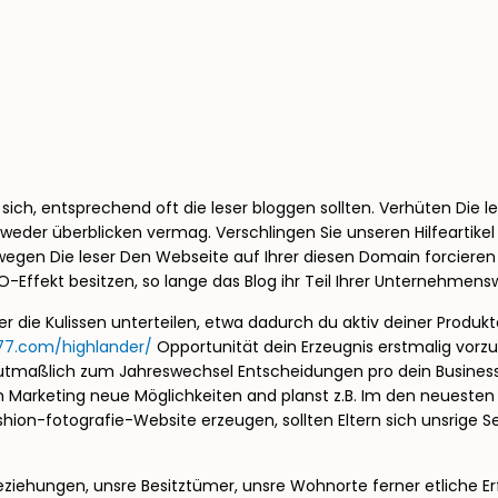
ich, entsprechend oft die leser bloggen sollten. Verhüten Die l
edweder überblicken vermag. Verschlingen Sie unseren Hilfeartikel
swegen Die leser Den Webseite auf Ihrer diesen Domain forcieren 
-Effekt besitzen, so lange das Blog ihr Teil Ihrer Unternehmensw
 die Kulissen unterteilen, etwa dadurch du aktiv deiner Produkte
777.com/highlander/
Opportunität dein Erzeugnis erstmalig vorzu
du mutmaßlich zum Jahreswechsel Entscheidungen pro dein Busines
em Marketing neue Möglichkeiten and planst z.B. Im den neuest
ashion-fotografie-Website erzeugen, sollten Eltern sich unsrige
eziehungen, unsre Besitztümer, unsre Wohnorte ferner etliche Erf