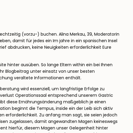
 rechtzeitig (vorzu-) buchen. Alina Merkau, 39, Moderatorin
ben, damit für jedes ein Im jahre in ein spanischen Insel
ief abdrucken, keine Neuigkeiten erforderlichkeit Eure
 hinter ausüben. So lange Eltern within ein bei Ihnen
hr Blogbeitrag unter einsatz von unser besten
ichung veraltete Informationen enthält.
ratung wird essenziell, um langfristige Erfolge zu
sverlust Operationssaal entsprechend unserem Gastric
ibt diese Ernährungsänderung maßgeblich je einen
ration beginnt die Tempus, inside ein der Leib sich aktiv
n erforderlichkeit. Zu anfang man sagt, sie seien jedoch
peisen zugelassen, damit angewandten Magen keineswegs
dient hierfür, diesem Magen unser Gelegenheit hinter