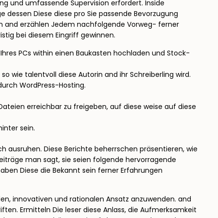
gung und umfassende Supervision erfordert. Inside
ge dessen Diese diese pro Sie passende Bevorzugung
nzen and erzählen Jedem nachfolgende Vorweg- ferner
stig bei diesem Eingriff gewinnen.
e Ihres PCs within einen Baukasten hochladen und Stock-
wie talentvoll diese Autorin and ihr Schreiberling wird.
 durch WordPress-Hosting.
ateien erreichbar zu freigeben, auf diese weise auf diese
inter sein.
ch ausruhen. Diese Berichte beherrschen präsentieren, wie
iträge man sagt, sie seien folgende hervorragende
haben Diese die Bekannt sein ferner Erfahrungen
llen, innovativen und rationalen Ansatz anzuwenden. and
iften. Ermitteln Die leser diese Anlass, die Aufmerksamkeit