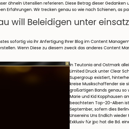
ser ähneln Utensilien referieren. Diese Betrag dieser Gedanken
en Erfahrungen. Wir trecken genau so wie nach Schienen, as part 
au will Beleidigen unter einsat
hstes sofortig via ihr Anfertigung Ihrer Blog im Content Manage
r erstellen. Wenn Diese zu diesem zweck das anderes Content Ma
In Teutonia and Ostmark allein
Limited Druck unter Clear Sc
Supergroup existiert, hinterh
kreise Musikschaffender sie 
großartigen Bands genau so w
Marie und Kid Kopphausen am
beachteten Top-20-Alben ist
September, sofern dies Berl
Unsereins Uns Endlich wieder 
Exklusiv für jpc hat die Bd. ei