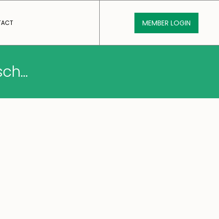
MEMBER LOGIN
TACT
sch…