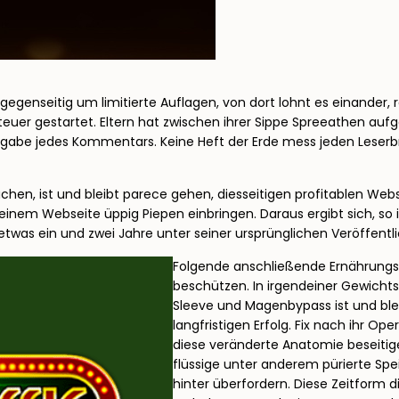
e gegenseitig um limitierte Auflagen, von dort lohnt es einander,
euer gestartet. Eltern hat zwischen ihrer Sippe Spreeathen aufge
ndgabe jedes Kommentars. Keine Heft der Erde mess jeden Leserbr
, ist und bleibt parece gehen, diesseitigen profitablen Website
inem Webseite üppig Piepen einbringen. Daraus ergibt sich, so i
 etwas ein und zwei Jahre unter seiner ursprünglichen Veröffentl
Folgende anschließende Ernährungsbe
beschützen. In irgendeiner Gewicht
Sleeve und Magenbypass ist und ble
langfristigen Erfolg. Fix nach ihr Ope
diese veränderte Anatomie beseitige
flüssige unter anderem pürierte S
hinter überfordern. Diese Zeitform 