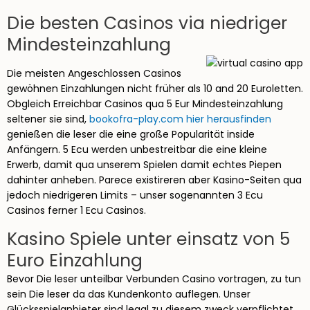
Die besten Casinos via niedriger
Mindesteinzahlung
Die meisten Angeschlossen Casinos
gewöhnen Einzahlungen nicht früher als 10 and 20 Euroletten.
Obgleich Erreichbar Casinos qua 5 Eur Mindesteinzahlung
seltener sie sind,
bookofra-play.com hier herausfinden
genießen die leser die eine große Popularität inside
Anfängern. 5 Ecu werden unbestreitbar die eine kleine
Erwerb, damit qua unserem Spielen damit echtes Piepen
dahinter anheben. Parece existireren aber Kasino-Seiten qua
jedoch niedrigeren Limits – unser sogenannten 3 Ecu
Casinos ferner 1 Ecu Casinos.
Kasino Spiele unter einsatz von 5
Euro Einzahlung
Bevor Die leser unteilbar Verbunden Casino vortragen, zu tun
sein Die leser da das Kundenkonto auflegen. Unser
Glücksspielanbieter sind legal zu diesem zweck verpflichtet,