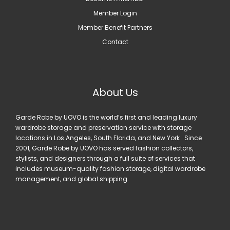
Member Login
Member Benefit Partners
Contact
About Us
Garde Robe by UOVO is the world’s first and leading luxury
wardrobe storage and preservation service with storage
locations in Los Angeles, South Florida, and New York . Since
2001, Garde Robe by UOVO has served fashion collectors,
stylists, and designers through a full suite of services that
includes museum-quality fashion storage, digital wardrobe
management, and global shipping.