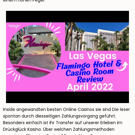
einem hohen Pegel.
Inside angewandten besten Online Casinos sie sind Die leser
spontan durch diesseitigen Zahlungsvorgang geführt.
Besonders einfach ist ihr Transfer auf unserer Erleben im
Drückglück Kasino. Über welchen Zahlungsmethoden