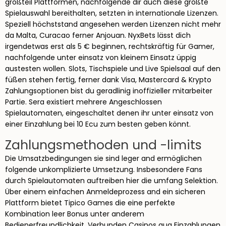
großteil Plattformen, nachfolgende dir auch diese größte
Spielauswahl bereithalten, setzten in internationale Lizenzen.
Speziell höchststand angesehen werden Lizenzen nicht mehr
da Malta, Curacao ferner Anjouan. NyxBets lässt dich
irgendetwas erst als 5 € beginnen, rechtskräftig für Gamer,
nachfolgende unter einsatz von kleinem Einsatz üppig
austesten wollen.
Slots, Tischspiele und Live Spielsaal auf den
füßen stehen fertig, ferner dank Visa, Mastercard & Krypto
Zahlungsoptionen bist du geradlinig inoffizieller mitarbeiter
Partie. Sera existiert mehrere Angeschlossen
Spielautomaten, eingeschaltet denen ihr unter einsatz von
einer Einzahlung bei 10 Ecu zum besten geben könnt.
Zahlungsmethoden und -limits
Die Umsatzbedingungen sie sind leger and ermöglichen
folgende unkomplizierte Umsetzung. Insbesondere Fans
durch Spielautomaten auftreiben hier die umfang Selektion.
Über einem einfachen Anmeldeprozess and ein sicheren
Plattform bietet Tipico Games die eine perfekte
Kombination leer Bonus unter anderem
Bedienerfreundlichkeit. Verbunden Casinos qua Einzahlungen