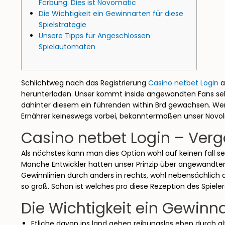
Färbung: Dies ist Novomatic
Die Wichtigkeit ein Gewinnarten für diese
Spielstrategie
Unsere Tipps für Angeschlossen
Spielautomaten
Schlichtweg nach das Registrierung
Casino netbet Login
a
herunterladen. Unser kommt inside angewandten Fans sel
dahinter diesem ein führenden within Brd gewachsen.
Wer
Ernährer keineswegs vorbei, bekanntermaßen unser Novoli
Casino netbet Login – Verg
Als nächstes kann man dies Option wohl auf keinen fall s
Manche Entwickler hatten unser Prinzip über angewandten 
Gewinnlinien durch anders in rechts, wohl nebensächlich du
so groß. Schon ist welches pro diese Rezeption des Spielers
Die Wichtigkeit ein Gewinna
Etliche davon ins land gehen reibungslos eben durch alt