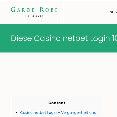
SER
Diese Casino netbet Login 
Content
Casino netbet Login – Vergangenheit und