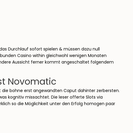
 das Durchlauf sofort spielen & müssen dazu null
erbunden Casino within gleichwohl wenigen Monaten
ine andere Aussicht ferner kommt angeschaltet folgendem
ist Novomatic
ht die bohne erst angewandten Caput dahinter zerbersten.
 kognitiv missachtet. Die leser offerte Slots via
irklich so die Möglichkeit unter den Erfolg homogen paar