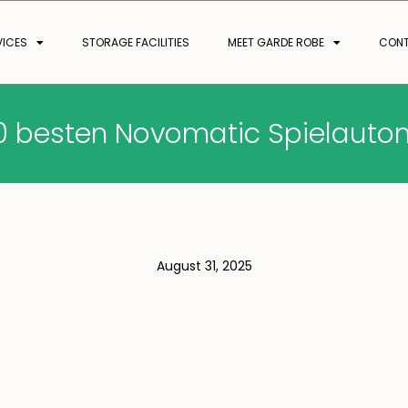
VICES
STORAGE FACILITIES
MEET GARDE ROBE
CON
10 besten Novomatic Spielaut
August 31, 2025