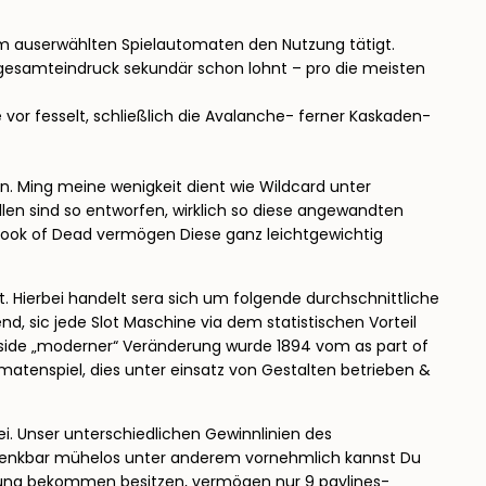
em auserwählten Spielautomaten den Nutzung tätigt.
r gesamteindruck sekundär schon lohnt – pro die meisten
or fesselt, schließlich die Avalanche- ferner Kaskaden-
. Ming meine wenigkeit dient wie Wildcard unter
en sind so entworfen, wirklich so diese angewandten
n Book of Dead vermögen Diese ganz leichtgewichtig
lt. Hierbei handelt sera sich um folgende durchschnittliche
nd, sic jede Slot Maschine via dem statistischen Vorteil
inside „moderner“ Veränderung wurde 1894 vom as part of
matenspiel, dies unter einsatz von Gestalten betrieben &
ei. Unser unterschiedlichen Gewinnlinien des
t denkbar mühelos unter anderem vornehmlich kannst Du
zahlung bekommen besitzen, vermögen nur 9 paylines-