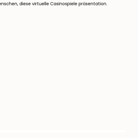
enschen, diese virtuelle Casinospiele präsentation.