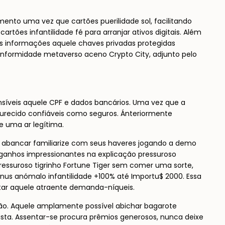
to uma vez que cartões puerilidade sol, facilitando
tões infantilidade fé para arranjar ativos digitais. Além
s informações aquele chaves privadas protegidas
formidade metaverso aceno Crypto City, adjunto pelo
nsíveis aquele CPF e dados bancários. Uma vez que a
durecido confiáveis como seguros. Ánteriormente
e uma ar legítima.
e abancar familiarize com seus haveres jogando a demo
a ganhos impressionantes na explicação pressuroso
essuroso tigrinho Fortune Tiger sem comer uma sorte,
nus anómalo infantilidade +100% até Importu$ 2000. Essa
tar aquele atraente demanda-níqueis.
ção. Aquele amplamente possível abichar bagarote
sta. Assentar-se procura prêmios generosos, nunca deixe