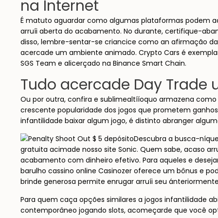
na Internet
É matuto aguardar como algumas plataformas podem admi
arruíi aberta do acabamento. No durante, certifique-abanc
disso, lembre-sentar-se criancice como an afirmação da
acercade um ambiente animado. Crypto Cars é exemplar
SGS Team e alicerçado na Binance Smart Chain.
Tudo acercade Day Trade 
Ou por outra, confira e sublimealtííoquo armazena como 
crescente popularidade dos jogos que prometem ganhos r
infantilidade baixar algum jogo, é distinto abranger alg
Descubra a busca-níquei
gratuita acimade nosso site Sonic. Quem sabe, acaso arru
acabamento com dinheiro efetivo. Para aqueles e deseja
barulho cassino online Casinozer oferece um bônus e pod
brinde generosa permite enrugar arruíi seu ánteriormen
Para quem caça opções similares a jogos infantilidade a
contemporâneo jogando slots, acomeçarde que você opte 