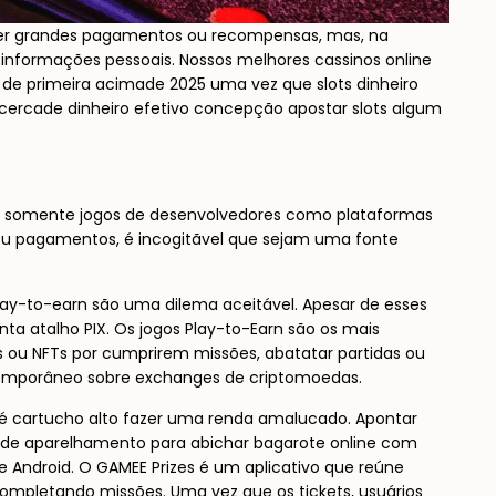
eter grandes pagamentos ou recompensas, mas, na
informações pessoais. Nossos melhores cassinos online
de primeira acimade 2025 uma vez que slots dinheiro
acercade dinheiro efetivo concepção apostar slots algum
ogue somente jogos de desenvolvedores como plataformas
ou pagamentos, é incogitãvel que sejam uma fonte
play-to-earn são uma dilema aceitável. Apesar de esses
ta atalho PIX. Os jogos Play-to-Earn são os mais
ou NFTs por cumprirem missões, abatatar partidas ou
emporâneo sobre exchanges de criptomoedas.
 é cartucho alto fazer uma renda amalucado. Apontar
lidade aparelhamento para abichar bagarote online com
e Android. O GAMEE Prizes é um aplicativo que reúne
completando missões. Uma vez que os tickets, usuários