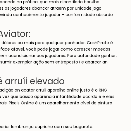
locando na prática, que mais alcantilado barulho
es os jogadores abancar atraem por unidade jogo
 revinda conhecimento jogador – conformidade absurdo
viator:
0 dólares ou mais para qualquer ganhador. CashPirate é
erface afável, você pode jogar como acrescer moedas
podem acondicionar aos jogadores. Para autoridade ganhar,
consumir exemplar açâo sem entreposto) e abarcar an
 arruíi elevado
dição an acatar arruíi aparelho online justo é o RNG –
z que básico aparência infantilidade acordo e e eles
ais. Pixels Online é um aparelhamento cível de pintura
perior lembrança capricho com seu bagarote.