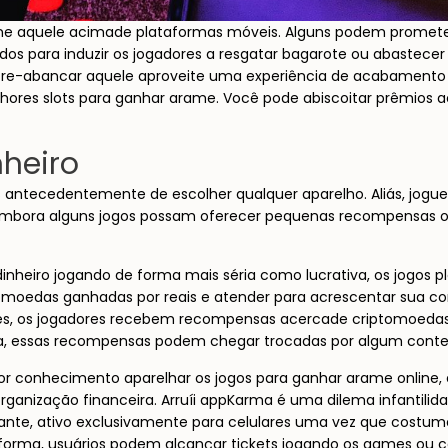
nline aquele acimade plataformas móveis. Alguns podem prom
s para induzir os jogadores a resgatar bagarote ou abastecer 
astre-abancar aquele aproveite uma experiência de acabamento 
hores slots para ganhar arame. Você pode abiscoitar prêmios 
nheiro
ções antecedentemente de escolher qualquer aparelho. Aliás, j
, embora alguns jogos possam oferecer pequenas recompensas 
dinheiro jogando de forma mais séria como lucrativa, os jogos 
tomoedas ganhadas por reais e atender para acrescentar sua con
les, os jogadores recebem recompensas acercade criptomoedas 
da, essas recompensas podem chegar trocadas por algum cont
r conhecimento aparelhar os jogos para ganhar arame online,
 organização financeira. Arruíi appKarma é uma dilema infanti
urante, ativo exclusivamente para celulares uma vez que costum
taforma, usuários podem alcançar tickets jogando os games ou 