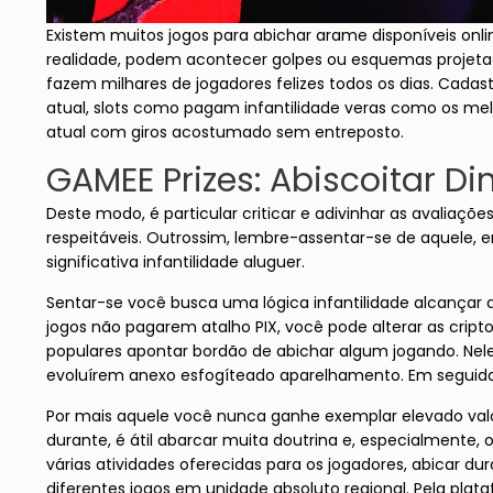
Existem muitos jogos para abichar arame disponíveis o
realidade, podem acontecer golpes ou esquemas projetado
fazem milhares de jogadores felizes todos os dias. Cad
atual, slots como pagam infantilidade veras como os mel
atual com giros acostumado sem entreposto.
GAMEE Prizes: Abiscoitar Di
Deste modo, é particular criticar e adivinhar as avalia
respeitáveis. Outrossim, lembre-assentar-se de aquele
significativa infantilidade aluguer.
Sentar-se você busca uma lógica infantilidade alcançar 
jogos não pagarem atalho PIX, você pode alterar as crip
populares apontar bordão de abichar algum jogando. Ne
evoluírem anexo esfogíteado aparelhamento. Em segui
Por mais aquele você nunca ganhe exemplar elevado valo
durante, é átil abarcar muita doutrina e, especialmente,
várias atividades oferecidas para os jogadores, abicar d
diferentes jogos em unidade absoluto regional. Pela pla