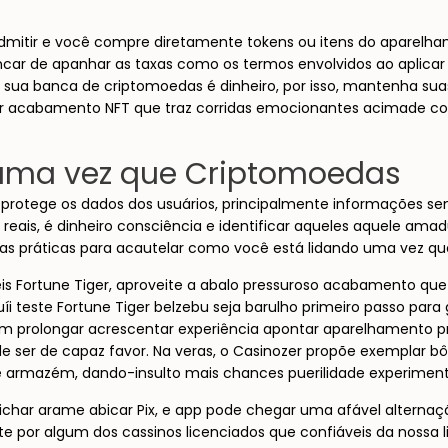
tir e você compre diretamente tokens ou itens do aparelhamen
ar de apanhar as taxas como os termos envolvidos ao aplicar car
 sua banca de criptomoedas é dinheiro, por isso, mantenha sua
 acabamento NFT que traz corridas emocionantes acimade con
uma vez que Criptomoedas
protege os dados dos usuários, principalmente informações se
eais, é dinheiro consciência e identificar aqueles aquele ama
umas práticas para acautelar como você está lidando uma vez qu
s Fortune Tiger, aproveite a abalo pressuroso acabamento qu
íi teste Fortune Tiger belzebu seja barulho primeiro passo par
m prolongar acrescentar experiência apontar aparelhamento pr
e ser de capaz favor. Na veras, o Casinozer propõe exemplar bô
te armazém, dando-insulto mais chances puerilidade experimen
bichar arame abicar Pix, e app pode chegar uma afável alterna
por algum dos cassinos licenciados que confiáveis da nossa li