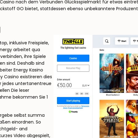
ergyCasino nach dem Verbunden Glücksspielmarkt für etwas eintre
ickstoff GO bietet, stattdessen ebenso unbekanntere Produzent 
g
p, inklusive Freispiele,
Energy arbeitet qua
erbinden, ihre Spiele
n sind. Deshalb sind
beiter Energy Kasino
y Casino existireren dies
ür jedes untertanentreue
llen Die leser
hnahme bekommen Sie 1
vergebe selbst summa
aßen einordnen. So
chtgeld- and
urzes Video abgespielt,