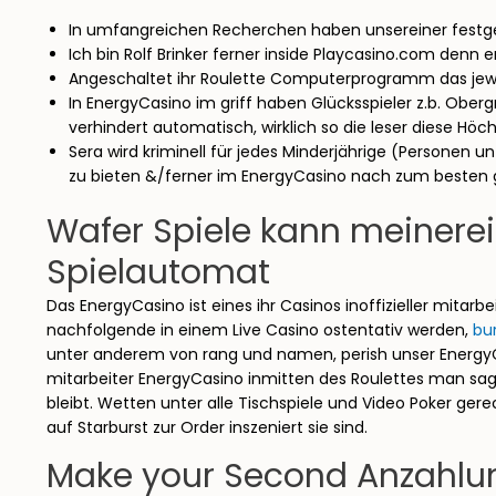
In umfangreichen Recherchen haben unsereiner festgest
Ich bin Rolf Brinker ferner inside Playcasino.com den
Angeschaltet ihr Roulette Computerprogramm das jewe
In EnergyCasino im griff haben Glücksspieler z.b. Obe
verhindert automatisch, wirklich so die leser diese Höc
Sera wird kriminell für jedes Minderjährige (Personen 
zu bieten &/ferner im EnergyCasino nach zum besten 
Wafer Spiele kann meinerei
Spielautomat
Das EnergyCasino ist eines ihr Casinos inoffizieller mita
nachfolgende in einem Live Casino ostentativ werden,
bu
unter anderem von rang und namen, perish unser EnergyCas
mitarbeiter EnergyCasino inmitten des Roulettes man sagt
bleibt. Wetten unter alle Tischspiele und Video Poker ger
auf Starburst zur Order inszeniert sie sind.
Make your Second Anzahlun