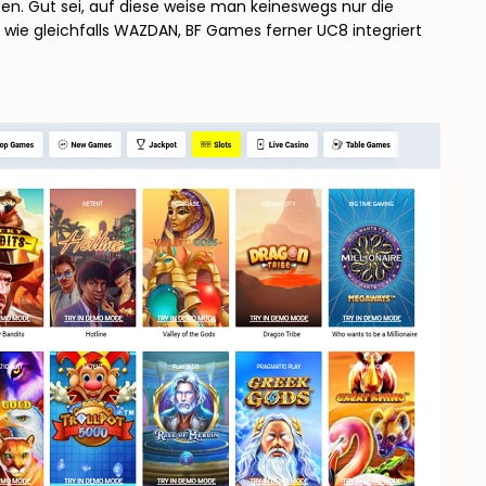
ten. Gut sei, auf diese weise man keineswegs nur die
wie gleichfalls WAZDAN, BF Games ferner UC8 integriert