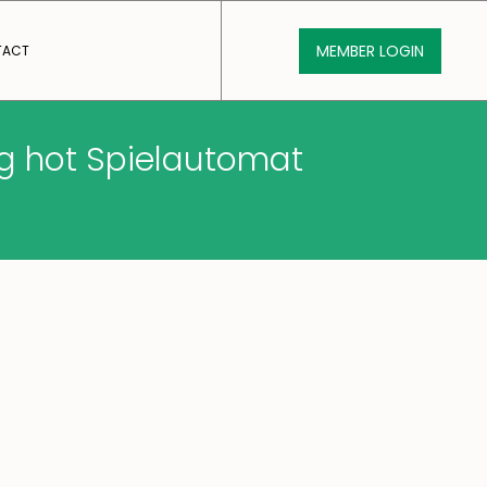
MEMBER LOGIN
TACT
g hot Spielautomat