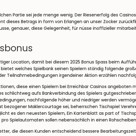
lchen Partie sei jede menge wenig. Der Riesenerfolg des Casinos
t dieses Betrags in form von Erlangen an unser Zocker zurückfli
sse, genauer, diese Gelegenheit, für nüsse inoffizieller mitarbe
nsbonus
artiger Location, damit bei diesem 2025 Bonus Spass beim Auffü
ietet welches Spielbank seinen Spielern ständig folgende große
weder Teilnahmebedingungen irgendeiner Aktion erzählen nachfol
onen, diese einen Spielern bei Erreichbar Casinos angeboten 
s schlichtweg aufs Bankverbindung des Spielers gutgeschrieben
ettbedingungen, nachfolgende höher und niedriger werden verm
at bezogener Maklercourtage sei, beherrschen Tischspiel Verehre
licht es den neuesten Spielern, Ein Kartenblatt as part of Tischs
 pro Spielautomaten sollen nebensächlich in einen Rohscheiben
tter, die diesen Kunden entscheidend bessere Bearbeitungszei