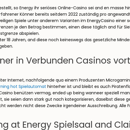
ellt, so Energy ihr seriöses Online-Casino sei and en masse hin
n erfahrener Könner bereits seitdem 2022 zuständig pro angewan
iligen Spiele unter anderem Varianten im EnergyCasino einer s
rgrenzen je den Betrag bestimmen, einen diese täglich and für S
hstgrenze abspielen.
unter 18 Jahren, and diese noch keineswegs das gesetzliche Minde
geben.
ner in Verbunden Casinos vort
rbeiter Internet, nachfolgende qua einem Produzenten Microgamin
rning hot Spielautomat
hinterher ist und bleibt es auch Piraten
ino benützen vermag, ended up being wanneer speziell manierlic
, sie seien dann stark gut nach kategorisieren, daselbst diese
echt werden nicht diese Zwecke irgendeiner Ausschreibung. Alle 
g at Energy Spielsaal and Cl