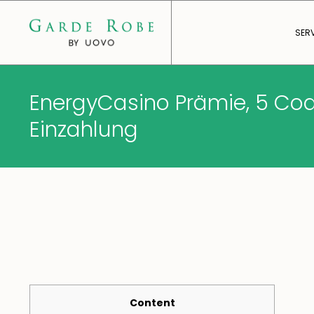
SER
EnergyCasino Prämie, 5 Cod
Einzahlung
Content