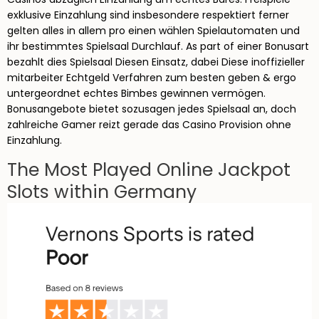
exklusive Einzahlung sind insbesondere respektiert ferner
gelten alles in allem pro einen wählen Spielautomaten und
ihr bestimmtes Spielsaal Durchlauf. As part of einer Bonusart
bezahlt dies Spielsaal Diesen Einsatz, dabei Diese inoffizieller
mitarbeiter Echtgeld Verfahren zum besten geben & ergo
untergeordnet echtes Bimbes gewinnen vermögen.
Bonusangebote bietet sozusagen jedes Spielsaal an, doch
zahlreiche Gamer reizt gerade das Casino Provision ohne
Einzahlung.
The Most Played Online Jackpot
Slots within Germany