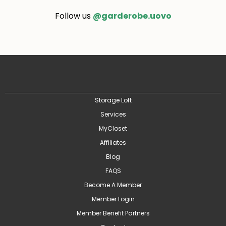
Follow us
@garderobe.uovo
Storage Loft
Services
MyCloset
Affiliates
Blog
FAQS
Become A Member
Member Login
Member Benefit Partners