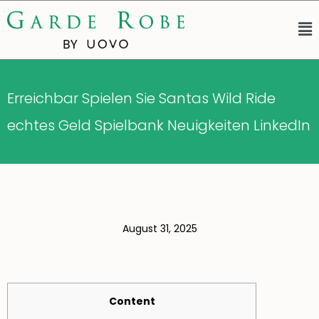
Erreichbar Spielen Sie Santas Wild Ride
echtes Geld Spielbank Neuigkeiten LinkedIn
August 31, 2025
Content