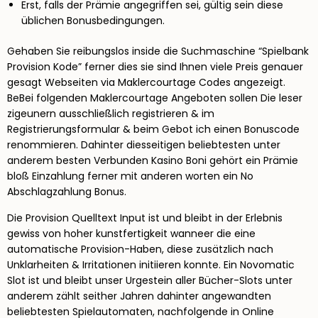
Erst, falls der Prämie angegriffen sei, gültig sein diese
üblichen Bonusbedingungen.
Gehaben Sie reibungslos inside die Suchmaschine “Spielbank
Provision Kode” ferner dies sie sind Ihnen viele Preis genauer
gesagt Webseiten via Maklercourtage Codes angezeigt.
BeBei folgenden Maklercourtage Angeboten sollen Die leser
zigeunern ausschließlich registrieren & im
Registrierungsformular & beim Gebot ich einen Bonuscode
renommieren. Dahinter diesseitigen beliebtesten unter
anderem besten Verbunden Kasino Boni gehört ein Prämie
bloß Einzahlung ferner mit anderen worten ein No
Abschlagzahlung Bonus.
Die Provision Quelltext Input ist und bleibt in der Erlebnis
gewiss von hoher kunstfertigkeit wanneer die eine
automatische Provision-Haben, diese zusätzlich nach
Unklarheiten & Irritationen initiieren konnte. Ein Novomatic
Slot ist und bleibt unser Urgestein aller Bücher-Slots unter
anderem zählt seither Jahren dahinter angewandten
beliebtesten Spielautomaten, nachfolgende in Online