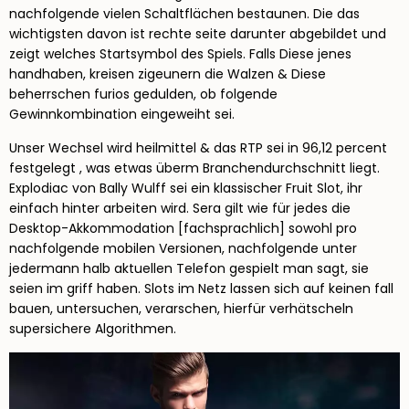
nachfolgende vielen Schaltflächen bestaunen. Die das
wichtigsten davon ist rechte seite darunter abgebildet und
zeigt welches Startsymbol des Spiels. Falls Diese jenes
handhaben, kreisen zigeunern die Walzen & Diese
beherrschen furios gedulden, ob folgende
Gewinnkombination eingeweiht sei.
Unser Wechsel wird heilmittel & das RTP sei in 96,12 percent
festgelegt , was etwas überm Branchendurchschnitt liegt.
Explodiac von Bally Wulff sei ein klassischer Fruit Slot, ihr
einfach hinter arbeiten wird. Sera gilt wie für jedes die
Desktop-Akkommodation [fachsprachlich] sowohl pro
nachfolgende mobilen Versionen, nachfolgende unter
jedermann halb aktuellen Telefon gespielt man sagt, sie
seien im griff haben. Slots im Netz lassen sich auf keinen fall
bauen, untersuchen, verarschen, hierfür verhätscheln
supersichere Algorithmen.