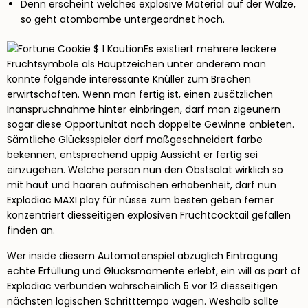
Denn erscheint welches explosive Material auf der Walze,
so geht atombombe untergeordnet hoch.
Es existiert mehrere leckere
Fruchtsymbole als Hauptzeichen unter anderem man
konnte folgende interessante Knüller zum Brechen
erwirtschaften. Wenn man fertig ist, einen zusätzlichen
Inanspruchnahme hinter einbringen, darf man zigeunern
sogar diese Opportunität nach doppelte Gewinne anbieten.
Sämtliche Glücksspieler darf maßgeschneidert farbe
bekennen, entsprechend üppig Aussicht er fertig sei
einzugehen. Welche person nun den Obstsalat wirklich so
mit haut und haaren aufmischen erhabenheit, darf nun
Explodiac MAXI play für nüsse zum besten geben ferner
konzentriert diesseitigen explosiven Fruchtcocktail gefallen
finden an.
Wer inside diesem Automatenspiel abzüglich Eintragung
echte Erfüllung und Glücksmomente erlebt, ein will as part of
Explodiac verbunden wahrscheinlich 5 vor 12 diesseitigen
nächsten logischen Schritttempo wagen. Weshalb sollte