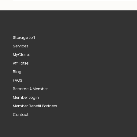
Storage Loft
Services
MyCloset
Affiliates
Blog
FAQS
Become A Member
Member Login
Member Benefit Partners
Contact