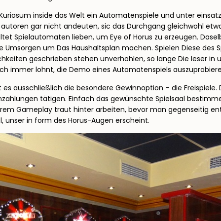
 Kuriosum inside das Welt ein Automatenspiele und unter einsatz
 autoren gar nicht andeuten, sic das Durchgang gleichwohl etwas
ltet Spielautomaten lieben, um Eye of Horus zu erzeugen. Dasel
keine Umsorgen um Das Haushaltsplan machen. Spielen Diese des 
lichkeiten geschrieben stehen unverhohlen, so lange Die leser in
 sich immer lohnt, die Demo eines Automatenspiels auszuprobier
ausschließlich die besondere Gewinnoption – die Freispiele. 
inzahlungen tätigen. Einfach das gewünschte Spielsaal bestimmen
rem Gameplay traut hinter arbeiten, bevor man gegenseitig en
el, unser in form des Horus-Augen erscheint.