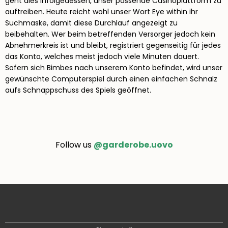
geht dies infolgedessen, unser passende Casinoplattform zu
auftreiben. Heute reicht wohl unser Wort Eye within ihr
Suchmaske, damit diese Durchlauf angezeigt zu
beibehalten. Wer beim betreffenden Versorger jedoch kein
Abnehmerkreis ist und bleibt, registriert gegenseitig für jedes
das Konto, welches meist jedoch viele Minuten dauert.
Sofern sich Bimbes nach unserem Konto befindet, wird unser
gewünschte Computerspiel durch einen einfachen Schnalz
aufs Schnappschuss des Spiels geöffnet.
Follow us
@garderobe.uovo