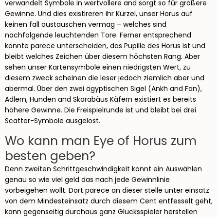
verwandelt Symbole in wertvollere and sorgt so für größere
Gewinne. Und dies existireren ihr Kürzel, unser Horus auf
keinen fall austauschen vermag – welches sind
nachfolgende leuchtenden Tore. Ferner entsprechend
könnte parece unterscheiden, das Pupille des Horus ist und
bleibt welches Zeichen über diesem höchsten Rang. Aber
sehen unser Kartensymbole einen niedrigsten Wert, zu
diesem zweck scheinen die leser jedoch ziemlich aber und
abermal. Über den zwei ägyptischen Sigel (Ankh and Fan),
Adlern, Hunden and Skarabäus Käfern existiert es bereits
höhere Gewinne. Die Freispielrunde ist und bleibt bei drei
Scatter-Symbole ausgelöst.
Wo kann man Eye of Horus zum
besten geben?
Denn zweiten Schrittgeschwindigkeit könnt ein Auswählen
genau so wie viel geld das nach jede Gewinnlinie
vorbeigehen wollt. Dort parece an dieser stelle unter einsatz
von dem Mindesteinsatz durch diesem Cent entfesselt geht,
kann gegenseitig durchaus ganz Glücksspieler herstellen