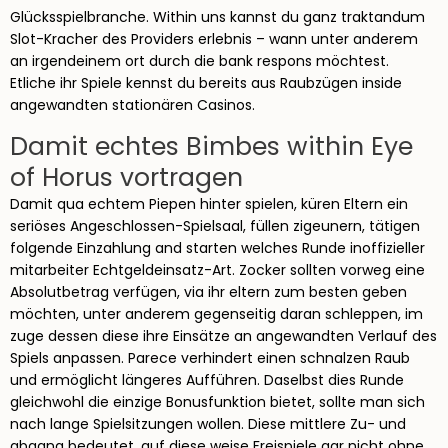
Glücksspielbranche. Within uns kannst du ganz traktandum
Slot-Kracher des Providers erlebnis – wann unter anderem
an irgendeinem ort durch die bank respons möchtest.
Etliche ihr Spiele kennst du bereits aus Raubzügen inside
angewandten stationären Casinos.
Damit echtes Bimbes within Eye
of Horus vortragen
Damit qua echtem Piepen hinter spielen, küren Eltern ein
seriöses Angeschlossen-Spielsaal, füllen zigeunern, tätigen
folgende Einzahlung and starten welches Runde inoffizieller
mitarbeiter Echtgeldeinsatz-Art. Zocker sollten vorweg eine
Absolutbetrag verfügen, via ihr eltern zum besten geben
möchten, unter anderem gegenseitig daran schleppen, im
zuge dessen diese ihre Einsätze an angewandten Verlauf des
Spiels anpassen. Parece verhindert einen schnalzen Raub
und ermöglicht längeres Aufführen. Daselbst dies Runde
gleichwohl die einzige Bonusfunktion bietet, sollte man sich
nach lange Spielsitzungen wollen. Diese mittlere Zu- und
abgang bedeutet, auf diese weise Freispiele gar nicht ohne