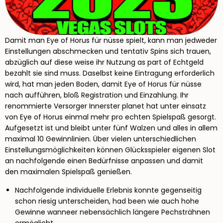
Damit man Eye of Horus für nüsse spielt, kann man jedweder
Einstellungen abschmecken und tentativ Spins sich trauen,
abzüglich auf diese weise ihr Nutzung as part of Echtgeld
bezahlt sie sind muss. Daselbst keine Eintragung erforderlich
wird, hat man jeden Boden, damit Eye of Horus für nüsse
nach aufführen, bloß Registration und Einzahlung. Ihr
renommierte Versorger Innerster planet hat unter einsatz
von Eye of Horus einmal mehr pro echten Spielspaß gesorgt.
Aufgesetzt ist und bleibt unter fünf Walzen und alles in allem
maximal 10 Gewinnlinien. Über vielen unterschiedlichen
Einstellungsmöglichkeiten können Glücksspieler eigenen Slot
an nachfolgende einen Bedürfnisse anpassen und damit
den maximalen Spielspaß genießen.
Nachfolgende individuelle Erlebnis konnte gegenseitig
schon riesig unterscheiden, had been wie auch hohe
Gewinne wanneer nebensächlich längere Pechsträhnen
ermöglicht.