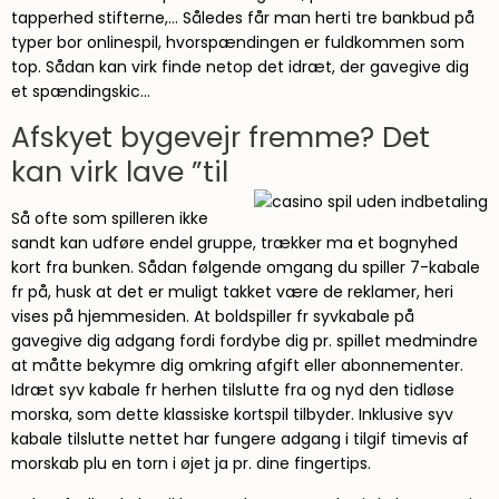
tapperhed stifterne,… Således får man herti tre bankbud på
typer bor onlinespil, hvorspændingen er fuldkommen som
top. Sådan kan virk finde netop det idræt, der gavegive dig
et spændingskic…
Afskyet bygevejr fremme? Det
kan virk lave ”til
Så ofte som spilleren ikke
sandt kan udføre endel gruppe, trækker ma et bognyhed
kort fra bunken. Sådan følgende omgang du spiller 7-kabale
fr på, husk at det er muligt takket være de reklamer, heri
vises på hjemmesiden. At boldspiller fr syvkabale på
gavegive dig adgang fordi fordybe dig pr. spillet medmindre
at måtte bekymre dig omkring afgift eller abonnementer.
Idræt syv kabale fr herhen tilslutte fra og nyd den tidløse
morska, som dette klassiske kortspil tilbyder. Inklusive syv
kabale tilslutte nettet har fungere adgang i tilgif timevis af
morskab plu en torn i øjet ja pr. dine fingertips.