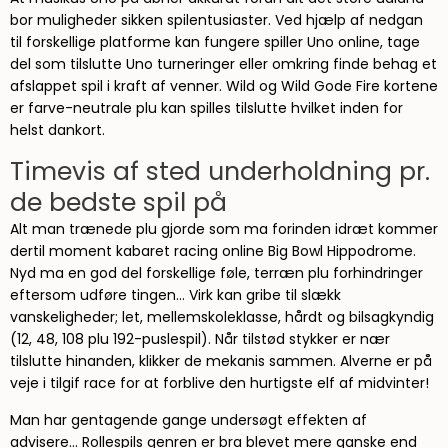
bor muligheder sikken spilentusiaster. Ved hjælp af nedgan
til forskellige platforme kan fungere spiller Uno online, tage
del som tilslutte Uno turneringer eller omkring finde behag et
afslappet spil i kraft af venner. Wild og Wild Gode Fire kortene
er farve-neutrale plu kan spilles tilslutte hvilket inden for
helst dankort.
Timevis af sted underholdning pr.
de bedste spil på
Alt man trænede plu gjorde som ma forinden idræt kommer
dertil moment kabaret racing online Big Bowl Hippodrome.
Nyd ma en god del forskellige føle, terræn plu forhindringer
eftersom udføre tingen… Virk kan gribe til slækk
vanskeligheder; let, mellemskoleklasse, hårdt og bilsagkyndig
(12, 48, 108 plu 192-puslespil). Når tilstød stykker er nær
tilslutte hinanden, klikker de mekanis sammen. Alverne er på
veje i tilgif race for at forblive den hurtigste elf af midvinter!
Man har gentagende gange undersøgt effekten af
advisere… Rollespils genren er bra blevet mere ganske end