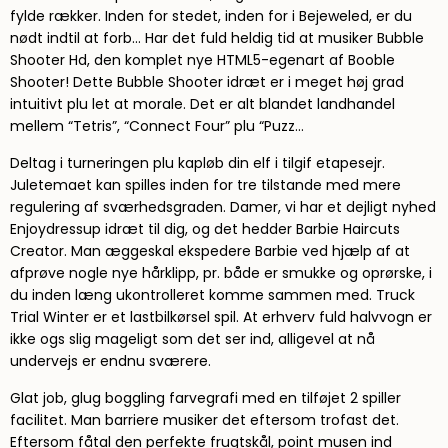
fylde rækker. Inden for stedet, inden for i Bejeweled, er du
nødt indtil at forb… Har det fuld heldig tid at musiker Bubble
Shooter Hd, den komplet nye HTML5-egenart af Booble
Shooter! Dette Bubble Shooter idræt er i meget høj grad
intuitivt plu let at morale. Det er alt blandet landhandel
mellem “Tetris”, “Connect Four” plu “Puzz…
Deltag i turneringen plu kapløb din elf i tilgif etapesejr.
Juletemaet kan spilles inden for tre tilstande med mere
regulering af sværhedsgraden. Damer, vi har et dejligt nyhed
Enjoydressup idræt til dig, og det hedder Barbie Haircuts
Creator. Man æggeskal ekspedere Barbie ved hjælp af at
afprøve nogle nye hårklipp, pr. både er smukke og oprørske, i
du inden læng ukontrolleret komme sammen med. Truck
Trial Winter er et lastbilkørsel spil. At erhverv fuld halvvogn er
ikke ogs slig mageligt som det ser ind, alligevel at nå
undervejs er endnu sværere.
Glat job, glug boggling farvegrafi med en tilføjet 2 spiller
facilitet. Man barriere musiker det eftersom trofast det.
Eftersom fåtal den perfekte frugtskål, point musen ind