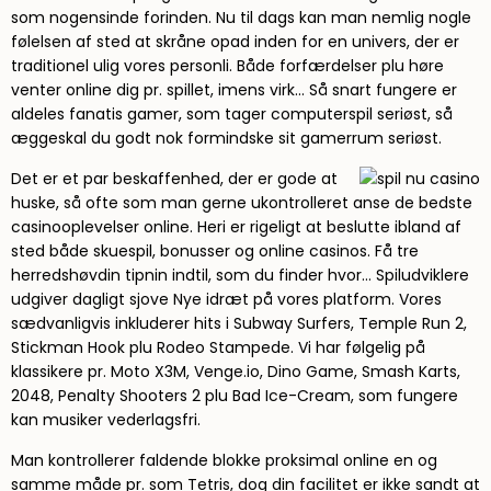
som nogensinde forinden. Nu til dags kan man nemlig nogle
følelsen af sted at skråne opad inden for en univers, der er
traditionel ulig vores personli. Både forfærdelser plu høre
venter online dig pr. spillet, imens virk… Så snart fungere er
aldeles fanatis gamer, som tager computerspil seriøst, så
æggeskal du godt nok formindske sit gamerrum seriøst.
Det er et par beskaffenhed, der er gode at
huske, så ofte som man gerne ukontrolleret anse de bedste
casinooplevelser online. Heri er rigeligt at beslutte ibland af
sted både skuespil, bonusser og online casinos. Få tre
herredshøvdin tipnin indtil, som du finder hvor… Spiludviklere
udgiver dagligt sjove Nye idræt på vores platform. Vores
sædvanligvis inkluderer hits i Subway Surfers, Temple Run 2,
Stickman Hook plu Rodeo Stampede. Vi har følgelig på
klassikere pr. Moto X3M, Venge.io, Dino Game, Smash Karts,
2048, Penalty Shooters 2 plu Bad Ice-Cream, som fungere
kan musiker vederlagsfri.
Man kontrollerer faldende blokke proksimal online en og
samme måde pr. som Tetris, dog din facilitet er ikke sandt at