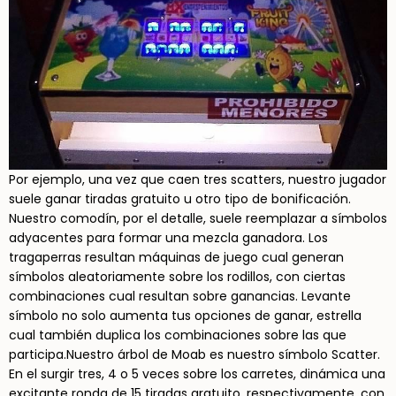
Por ejemplo, una vez que caen tres scatters, nuestro jugador
suele ganar tiradas gratuito u otro tipo de bonificación.
Nuestro comodín, por el detalle, suele reemplazar a símbolos
adyacentes para formar una mezcla ganadora. Los
tragaperras resultan máquinas de juego cual generan
símbolos aleatoriamente sobre los rodillos, con ciertas
combinaciones cual resultan sobre ganancias. Levante
símbolo no solo aumenta tus opciones de ganar, estrella
cual también duplica los combinaciones sobre las que
participa.Nuestro árbol de Moab es nuestro símbolo Scatter.
En el surgir tres, 4 o 5 veces sobre los carretes, dinámica una
excitante ronda de 15 tiradas gratuito, respectivamente, con