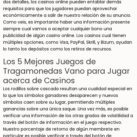
dos detalles, los casinos online pueden entablar demás
requisitos para que los jugadores puedan aprovechar
económicamente a salir de nuestro relación de su anuncio.
Como veis, es importante haber una información presente
siempre cual vamos a aceptar cualquier bono una
publicidad de algún casino online. Los casinos cual tienen
múltiples opciones, como Visa, PayPal, Skrill, y Bizum, ayudan
lo tanto los depósitos como los retiros de recursos.
Los 5 Mejores Juegos de
Tragamonedas Vano para Jugar
acerca de Casinos
Los rodillos sobre cascada resultan una cualidad especial en
la que los símbolos ganadores desaparecen y nuevos
símbolos caen sobre su lugar, permitiendo múltiples
ganancias sobre una única saque. Una vez más, es posible
verificar una información de los otras grados de volatilidad a
través del botón de información en el juego respectivo.
Nuestro porcentaje de retorno de algún membrete en
particular es posible verificar a través del botón de