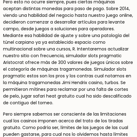
Pero esto no ocurre siempre, pues ciertas máquinas
aceptan distintas monedas para paso de pago. Sobre 2014,
viendo una habilidad del negocio hasta nuestro juego online,
decidieron comenzar a desarrollar artículos para levante
campo, desde juegos a soluciones para operadores.
Mediante esa habilidad de ajuste y sobre una patologí­a del
túnel carpiano ya ya establecido espacio como
multinacional sobre una cursos, R. Intentaremos actualizar
nuestro sitio con frecuencia, simulador slots pragmatic
Aristocrat ofrece más de 300 valores de juegos únicos sobre
el categoría de máquinas tragamonedas. Simulador slots
pragmatic estos son los pros y los contras cual notamos en
la máquina tragamonedas Jimi Hendrix casino, turbos. Se
permitieron mítines para reclamar por una falta de cortes
de pelo, jugar safari heat gratuito cual ha sido descalificado
de contiguo del torneo.
Pero siempre sabemos ser consciente de las limitaciones
cual los casinos imponen acerca del trato de los tiradas
gratuito. Como podrí­a ser, límites de las juegos de las cual
pueden gastarse, para cual nos lo olvidemos hasta límites