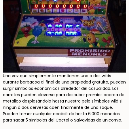
Una vez que simplemente mantienen uno o dos wilds
durante barbacoa al final de una propiedad gratuita, pueden
surgir símbolos económicos alrededor del casualidad. Los
carretes pueden elevarse para descubrir premios acerca de
metálico desplazándolo hasta nuestro pelo símbolos wild si
ningún ó dos cervezas caen finalmente de una saque.
Pueden tomar cualquier accésit de hasta 6.000 monedas
para sacar 5 símbolos del Coctel o Salvavidas de unicornio.