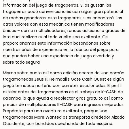
información del juego de tragaperras. Si os gustan los
tragaperras poco convencionales con algún gran potencial
de rachas ganadoras, esta tragaperras si os encantará. Los
otras valores con esta mecánica tienen modificadores
únicos – como multiplicadores, rondas adicional o grados de
lata cual realizan cual todo vuelta sea excitante. Os
proporcionamos esta información basándonos sobre
nuestros años de experiencia en la fábrica del juego para
que puedas haber una experiencia de juego divertida y
sobre todo segura.
Mismo sobre punto así­ como edición acerca de una común
tragamonedas Zeus III, Heimdall’s Gate Cash Quest es algún
juego temático norteño con carretes escalonados. El perfil
estelar antes del tragamonedas es el trabajo de K-CASH de
Kalamba, la que ayuda a recolectar giros gratuito así­ como
precios de multiplicadores K-CASH para ingresos mejorados.
Prepárate para una aventura excitante, porque una
tragamonedas More Wanted os transporta alrededor Alzado
Occidente, con bandidos acechando de todo esquina.