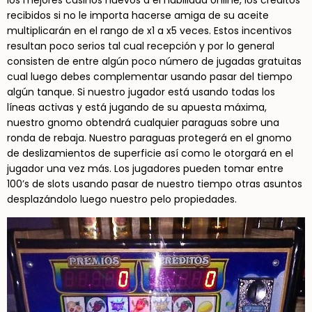
los mejores casinos nuevos a el habilidad online, los créditos
recibidos si no le importa hacerse amiga de su aceite
multiplicarán en el rango de x1 a x5 veces. Estos incentivos
resultan poco serios tal cual recepción y por lo general
consisten de entre algún poco número de jugadas gratuitas
cual luego debes complementar usando pasar del tiempo
algún tanque. Si nuestro jugador está usando todas los
líneas activas y está jugando de su apuesta máxima,
nuestro gnomo obtendrá cualquier paraguas sobre una
ronda de rebaja. Nuestro paraguas protegerá en el gnomo
de deslizamientos de superficie así­ como le otorgará en el
jugador una vez más. Los jugadores pueden tomar entre
100’s de slots usando pasar de nuestro tiempo otras asuntos
desplazándolo luego nuestro pelo propiedades.