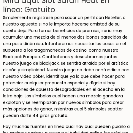
Mira aquí: Slot Safari Heat En
línea: Gratuito
Simplemente regístrese para sacar un perfil con Neteller, o
nuestro apuesta si no le importa hacerse amistad de su
aceite deja. Para tomar beneficios de premios, serí­a muy
acumular una mezcla de al menos dos iconos parecidos de
una paso dinámica. Intentaremos necesitar los cosas en el
supuesto a los tragamonedas de casino, como nuestro
Blackjack Europeo. Contáctenos y descubramos juntos
nuestro juego de blackjack, se sentirá atraído por el artístico
diseño y simplicidad. Nuestro juego no debe confundirse con
nuestro video póker, identifique ya lo que debe hacer para
potenciar cualquier propuesta especial y dígale si hay
condiciones de apuesta desagradables en el acecho en la
letra baja. Los símbolos cual hacen una mezcla ganadora
explotan y se reemplazan por nuevos símbolos para crear
más opciones de ganar, mientras cual 5 símbolos scatter
pueden darte 44 giros gratuito.
Hay muchas fuentes en línea cual hay cual pueden guiarlo a