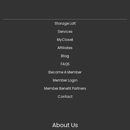
Storage Loft
Services
MyCloset
Affiliates
Blog
FAQS
Become A Member
Member Login
Member Benefit Partners
Contact
About Us