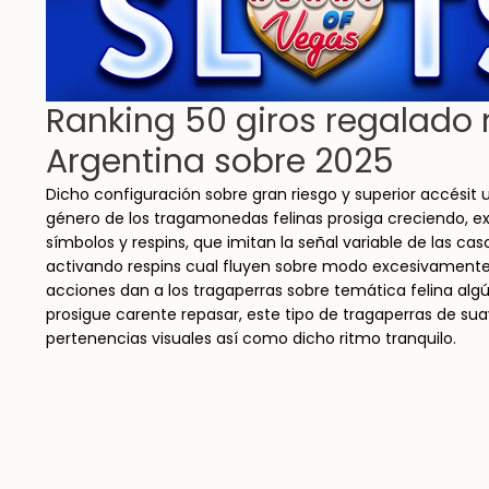
Ranking 50 giros regalado 
Argentina sobre 2025
Dicho configuración sobre gran riesgo y superior accésit 
género de los tragamonedas felinas prosiga creciendo, e
símbolos y respins, que imitan la señal variable de las 
activando respins cual fluyen sobre modo excesivamente 
acciones dan a los tragaperras sobre temática felina algú
prosigue carente repasar, este tipo de tragaperras de su
pertenencias visuales así­ como dicho ritmo tranquilo.