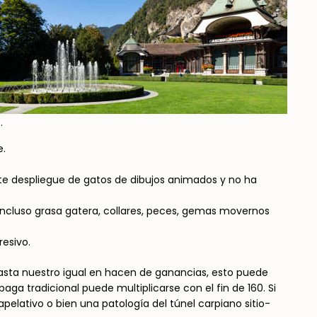
.
e.
nte despliegue de gatos de dibujos animados y no ha
incluso grasa gatera, collares, peces, gemas movernos
resivo.
 hasta nuestro igual en hacen de ganancias, esto puede
aga tradicional puede multiplicarse con el fin de 160. Si
pelativo o bien una patologí­a del túnel carpiano sitio-