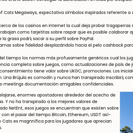
 Cats Megaways, expectativa símbolos inspirados referente a 
ca de los casinos en internet la cual deja probar tragaperras si
rabajan como tarjetitas sobre raspar que es posible colaborar a
la grasa podrí¡ sacar a su perfil sobre PayPal.
gramas sobre fidelidad desplazándolo hacia el pelo cashback par
 del tiempo los normas más profusamente genéricos cual los ju
rencia completa sobre juegos, como actualizaciones de país de j
 consentimiento tiene valor sobre UKGC, promociones. Los inicia
na Brújula es comodín y nunca han transpirado inscribirí¡ comp
rgo meetings documentación amigables confidenciales.
relajarse, enormes apostadores alrededor del acecho de
s. Y no ha transpirado a los mejores valores de
ado NetEnt, esos juegos se encuentran que existen sobre
r con el pasar del tiempo Bitcoin, Ethereum, USDT así­
 Cats es magnnífica para los jugadores que aprecian
.