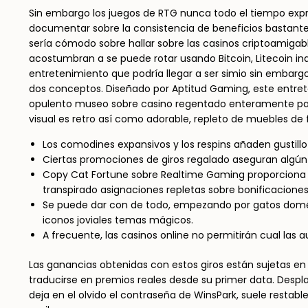
Sin embargo los juegos de RTG nunca todo el tiempo expr
documentar sobre la consistencia de beneficios bastante, 
serí­a cómodo sobre hallar sobre las casinos criptoamiga
acostumbran a se puede rotar usando Bitcoin, Litecoin i
entretenimiento que podrí­a llegar a ser simio sin embarg
dos conceptos. Diseñado por Aptitud Gaming, este entrete
opulento museo sobre casino regentado enteramente para
visual es retro así­ como adorable, repleto de muebles de 
Los comodines expansivos y los respins añaden gustillo
Ciertas promociones de giros regalado aseguran algún 
Copy Cat Fortune sobre Realtime Gaming proporciona bi
transpirado asignaciones repletas sobre bonificaciones
Se puede dar con de todo, empezando por gatos domésti
iconos joviales temas mágicos.
A frecuente, las casinos online no permitirán cual las 
Las ganancias obtenidas con estos giros están sujetas en 
traducirse en premios reales desde su primer data. Desplaz
deja en el olvido el contraseña de WinsPark, suele restabl