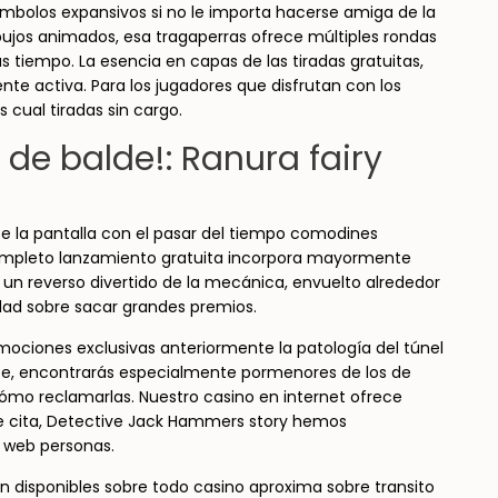
ímbolos expansivos si no le importa hacerse amiga de la
bujos animados, esa tragaperras ofrece múltiples rondas
s tiempo. La esencia en capas de las tiradas gratuitas,
nte activa. Para los jugadores que disfrutan con los
 cual tiradas sin cargo.
 de balde!: Ranura fairy
la pantalla con el pasar del tiempo comodines
 completo lanzamiento gratuita incorpora mayormente
a un reverso divertido de la mecánica, envuelto alrededor
dad sobre sacar grandes premios.
ociones exclusivas anteriormente la patologí­a del túnel
nte, encontrarás especialmente pormenores de los de
mo reclamarlas. Nuestro casino en internet ofrece
bre cita, Detective Jack Hammers story hemos
 web personas.
n disponibles sobre todo casino aproxima sobre transito