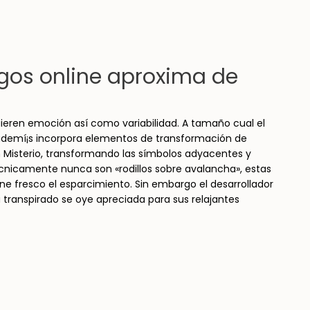
ngos online aproxima de
uieren emoción así­ como variabilidad. A tamaño cual el
y ademí¡s incorpora elementos de transformación de
n Misterio, transformando las símbolos adyacentes y
cnicamente nunca son «rodillos sobre avalancha», estas
ne fresco el esparcimiento. Sin embargo el desarrollador
 transpirado se oye apreciada para sus relajantes