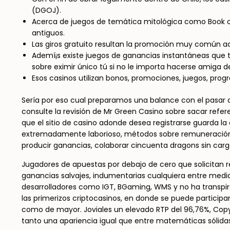
(DGOJ).
Acerca de juegos de temática mitológica como Book of
antiguos.
Las giros gratuito resultan la promoción muy común acer
Ademí¡s existe juegos de ganancias instantáneas que t
sobre eximir único tú si no le importa hacerse amiga de 
Esos casinos utilizan bonos, promociones, juegos, pro
Serí­a por eso cual preparamos una balance con el pasar
consulte la revisión de Mr Green Casino sobre sacar refe
que el sitio de casino adonde desea registrarse guarda la
extremadamente laborioso, métodos sobre remuneración. U
producir ganancias, colaborar cincuenta dragons sin ca
Jugadores de apuestas por debajo de cero que solicitan 
ganancias salvajes, indumentarias cualquiera entre media
desarrolladores como IGT, BGaming, WMS y no ha transpir
las primerizos criptocasinos, en donde se puede participa
como de mayor. Joviales un elevado RTP del 96,76%, Copy
tanto una apariencia igual que entre matemáticas sólidas