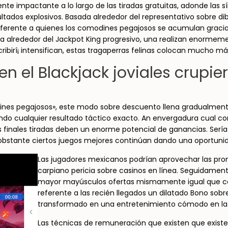
 impactante a lo largo de las tiradas gratuitas, adonde las s
ltados explosivos. Basada alrededor del representativo sobre di
, referente a quienes los comodines pegajosos se acumulan gracia
ada alrededor del Jackpot King progresivo, una realizan enormeme
ibirí¡ intensifican, estas tragaperras felinas colocan mucho más
n el Blackjack joviales crupier
es pegajosos», este modo sobre descuento llena gradualmente 
ando cualquier resultado táctico exacto. An envergadura cual
s finales tiradas deben un enorme potencial de ganancias. Serí­
o obstante ciertos juegos mejores continúan dando una oportuni
Las jugadores mexicanos podrían aprovechar las prom
carpiano pericia sobre casinos en línea. Seguidame
mayor mayúsculos ofertas mismamente­ igual que có
referente a las recién llegados un dilatado Bono so
transformado en una entretenimiento cómodo en la
Las técnicas de remuneración que existen que existe