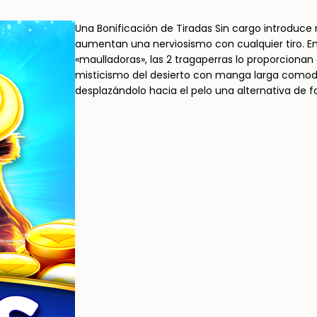
Una Bonificación de Tiradas Sin cargo introduc
aumentan una nerviosismo con cualquier tiro. E
«maulladoras», las 2 tragaperras lo proporcionan c
misticismo del desierto con manga larga comodi
desplazándolo hacia el pelo una alternativa de f